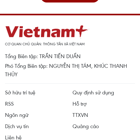
CƠ QUAN CHỦ QUẢN: THÔNG TẤN XÃ VIỆT NAM
Tổng Biên tập: TRẦN TIẾN DUẨN
Phó Tổng Biên tập: NGUYỄN THỊ TÁM, KHÚC THANH
THỦY
Sở hữu trí tuệ
Quy định sử dụng
RSS
Hỗ trợ
Ngôn ngữ
TTXVN
Dịch vụ tin
Quảng cáo
Liên hệ