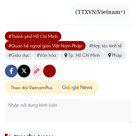
(TTXVN/Vietnam+)
#Thành phố Hồ Chí Minh
#Quan hệ ngoại giao Việt Nam-Pháp
#Hợp tác kinh tế
#Giáo dục
#Văn hóa
Tp. Hồ Chí Minh
Pháp
Theo dõi VietnamPlus