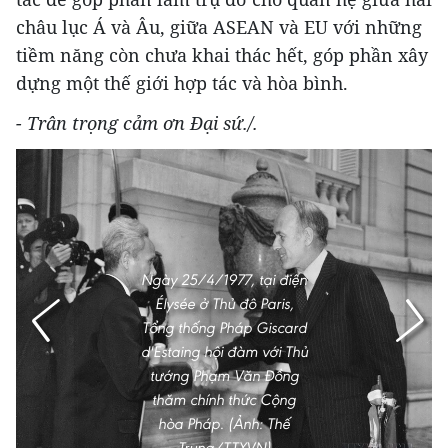
châu lục Á và Âu, giữa ASEAN và EU với những
tiềm năng còn chưa khai thác hết, góp phần xây
dựng một thế giới hợp tác và hòa bình.
- Trân trọng cảm ơn Đại sứ./.
Ngày 25/4/1977, tại điện
Élysée ở Thủ đô Paris,
Tổng thống Pháp Giscard
d'Estaing hội đàm với Thủ
tướng Phạm Văn Đồng
thăm chính thức Cộng
hòa Pháp. (Ảnh: Thế
Trung/TTXVN)