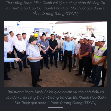
Thủ tướng Phạm Minh Chính với kỹ sư, công nhân thi công Dự
án Đường bộ Cao tốc Khánh Hòa-Buôn Ma Thuột giai đoạn 1.
(Ảnh: Dương Giang/TTXVN)
Thủ tướng Phạm Minh Chính giao nhiệm vụ cho nhà thầu và
các đơn vị thi công Dự án Đường bộ Cao tốc Khánh Hòa-Buôn
Ma Thuột giai đoạn 1. (Ảnh: Dương Giang/TTXVN)