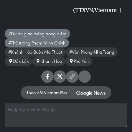
(TTXVN/Vietnam+)
#Dự án giao thông trọng điểm
#Thủ tướng Phạm Minh Chính
#Khánh Hòa-Buôn Ma Thuột
#Vân Phong-Nha Trang
Đắk Lắk
Khánh Hòa
Phú Yên
Theo dõi VietnamPlus