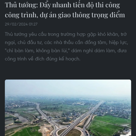
Thủ tướng: Đẩy nhanh tiến độ thi công
công trình, dự án giao thông trọng điểm
29/02/2024 01:27
Thủ tướng yêu cầu trong trường hợp gặp khó khăn, trở
ngại, chủ đầu tư, các nhà thầu cần đồng tâm, hiệp lực,
"chỉ bàn làm, không bàn lùi," dám nghĩ dám làm, đưa
công trình về đích đúng kế hoạch.