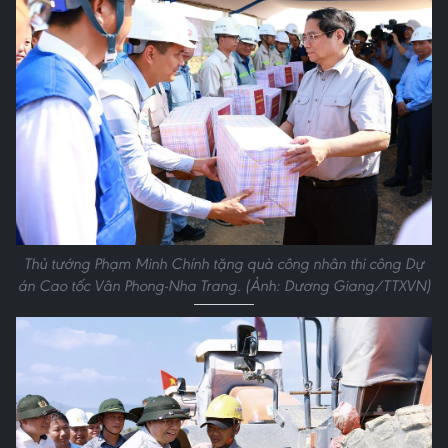
Thủ tướng Phạm Minh Chính tặng quà công nhân thi công Dự
án Cao tốc Vân Phong-Nha Trang. (Ảnh: Dương Giang/TTXVN)