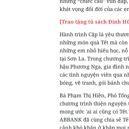
những “chiếc cầu” vun đắp
khát vọng đổi đời của các e
[Trao tặng tủ sách Đinh 
Hành trình Cặp lá yêu thươ
những món quà Tết mà còn 
những em nhỏ hiếu học, nỗ
tại Sơn La. Trong chương tr
hậu Phương Nga, gia đình 
các tình nguyện viên qua nh
bóng, vẽ tranh, gói bánh c
Bà Phạm Thị Hiền, Phó Tổng
chương trình thiện nguyện
mong ước 'ai ai cũng có Tế
ABBANK đã cùng chia sẻ Tết
cảnh khó khăn ở khắp mọi m