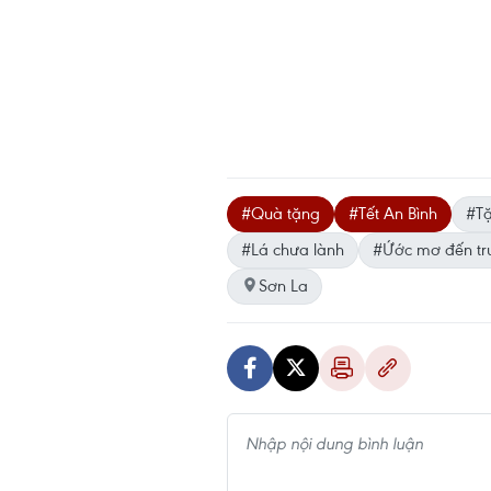
#Quà tặng
#Tết An Bình
#T
#Lá chưa lành
#Ứớc mơ đến t
Sơn La