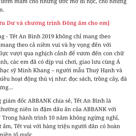
, ươm mầm cho những ước mơ đi học, cho những
m.
Hữu Dư và chương trình Đông ấm cho em]
ng - Tết An Bình 2019 không chỉ mang theo
mang theo cả niềm vui và hy vọng đến với
 lực vượt qua nghịch cảnh để vươn đến con chữ
ình, các em đã có dịp vui chơi, giao lưu cùng Á
nhạc sỹ Minh Khang – người mẫu Thuý Hạnh và
iều hoạt động thú vị như: đọc sách, trồng cây, đá
hưng…
 giám đốc ABBANK chia sẻ, Tết An Bình là
 thường niên in đậm dấu ấn của ABBANK với
t.' Trong hành trình 10 năm không ngừng nghỉ,
 ấm, Tết vui với hàng triệu người dân có hoàn
iền tổ quốc.