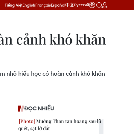
Tiếng Việt
English
Français
Español
中文
Русский
àn cảnh khó khăn
em nhỏ hiếu học có hoàn cảnh khó khăn
ĐỌC NHIỀU
Mường Than tan hoang sau lũ
quét, sạt lở đất