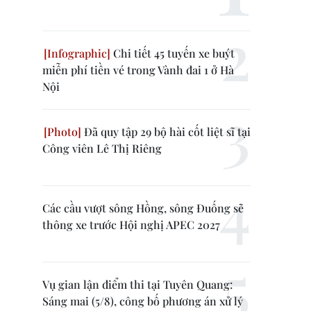
Chi tiết 45 tuyến xe buýt
miễn phí tiền vé trong Vành đai 1 ở Hà
Nội
Đã quy tập 29 bộ hài cốt liệt sĩ tại
Công viên Lê Thị Riêng
Các cầu vượt sông Hồng, sông Đuống sẽ
thông xe trước Hội nghị APEC 2027
Vụ gian lận điểm thi tại Tuyên Quang:
Sáng mai (5/8), công bố phương án xử lý