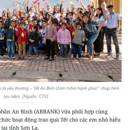
ặp lá yêu thương – Tết An Bình Ươm mầm hạnh phúc” chụp hình
lưu niệm. (Nguồn: CTV)
phần An Bình (ABBANK) vừa phối hợp cùng
chức hoạt động trao quà Tết cho các em nhỏ hiếu
tại tỉnh Sơn La.