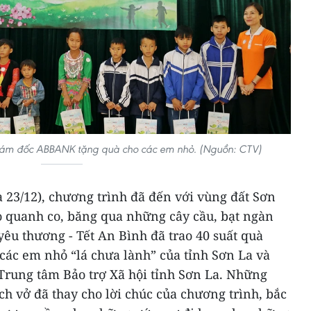
giám đốc ABBANK tặng quà cho các em nhỏ. (Nguồn: CTV)
và 23/12), chương trình đã đến với vùng đất Sơn
 quanh co, băng qua những cây cầu, bạt ngàn
yêu thương - Tết An Bình đã trao 40 suất quà
các em nhỏ “lá chưa lành” của tỉnh Sơn La và
 Trung tâm Bảo trợ Xã hội tỉnh Sơn La. Những
ch vở đã thay cho lời chúc của chương trình, bắc