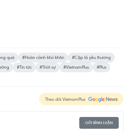
ặng quà
#Hoàn cảnh khó khăn
#Cặp lá yêu thương
rường
#Tin tức
#Thời sự
#VietnamPlus
#Plus
Theo dõi VietnamPlus
GỬI BÌNH LUẬN