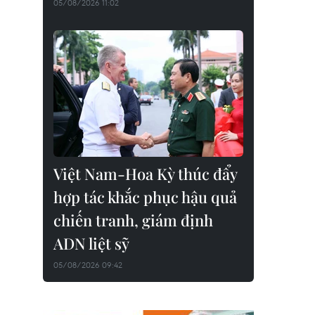
05/08/2026 11:02
Việt Nam-Hoa Kỳ thúc đẩy
hợp tác khắc phục hậu quả
chiến tranh, giám định
ADN liệt sỹ
05/08/2026 09:42