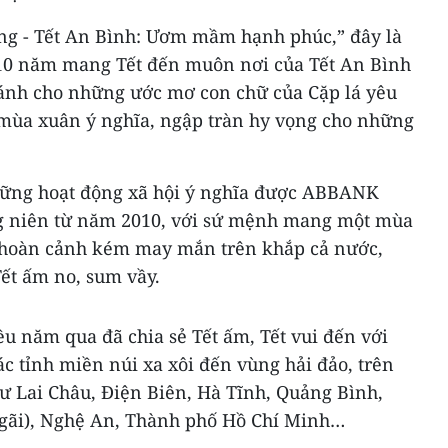
ơng - Tết An Bình: Ươm mầm hạnh phúc,” đây là
 10 năm mang Tết đến muôn nơi của Tết An Bình
ánh cho những ước mơ con chữ của Cặp lá yêu
mùa xuân ý nghĩa, ngập tràn hy vọng cho những
hững hoạt động xã hội ý nghĩa được ABBANK
ng niên từ năm 2010, với sứ mệnh mang một mùa
hoàn cảnh kém may mắn trên khắp cả nước,
Tết ấm no, sum vầy.
u năm qua đã chia sẻ Tết ấm, Tết vui đến với
c tỉnh miền núi xa xôi đến vùng hải đảo, trên
 Lai Châu, Điện Biên, Hà Tĩnh, Quảng Bình,
gãi), Nghệ An, Thành phố Hồ Chí Minh…