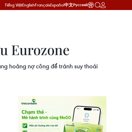
Tiếng Việt
English
Français
Español
中文
Русский
ứu Eurozone
ủng hoảng nợ công để tránh suy thoái