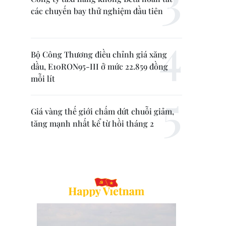
các chuyến bay thử nghiệm đầu tiên
Bộ Công Thương điều chỉnh giá xăng
dầu, E10RON95-III ở mức 22.859 đồng
mỗi lít
Giá vàng thế giới chấm dứt chuỗi giảm,
tăng mạnh nhất kể từ hồi tháng 2