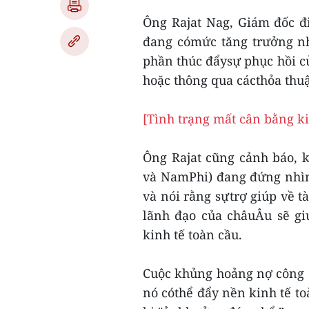
Ông Rajat Nag, Giám đốc đ
đang cómức tăng trưởng nh
phần thúc đẩysự phục hồi c
hoặc thông qua cácthỏa thu
[Tình trạng mất cân bằng ki
Ông Rajat cũng cảnh báo, 
và NamPhi) đang đứng nhìn
và nói rằng sựtrợ giúp về t
lãnh đạo của châuÂu sẽ gi
kinh tế toàn cầu.
Cuộc khủng hoảng nợ công đ
nó cóthể đẩy nền kinh tế to