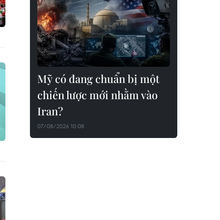
Mỹ có đang chuẩn bị một
chiến lược mới nhằm vào
Iran?
07/08/2026 10:08