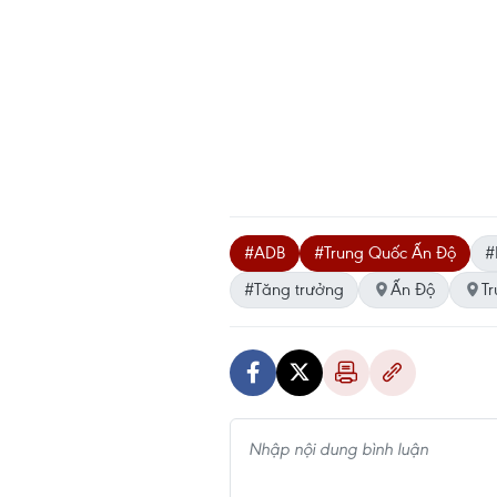
#ADB
#Trung Quốc Ấn Độ
#
#Tăng trưởng
Ấn Độ
T