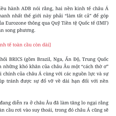
iều hành ADB nói rằng, hai nền kinh tế châu Á
anh nhất thế giới này phải “làm tất cả” để góp
ủa Eurozone thông qua Quỹ Tiền tệ Quốc tế (IMF)
ận song phương.
nh tế toàn cầu còn dài]
khối BRICS (gồm Brazil, Nga, Ấn Độ, Trung Quốc
 những khó khăn của châu Âu một “cách thờ ơ”
ài chính của châu Á cùng với các nguồn lực và sự
úp tránh được sự đổ vỡ về dài hạn đối với nền
ang diễn ra ở châu Âu đã làm tăng lo ngại rằng
àn cầu rơi vào suy thoái, trong đó châu Á cũng sẽ