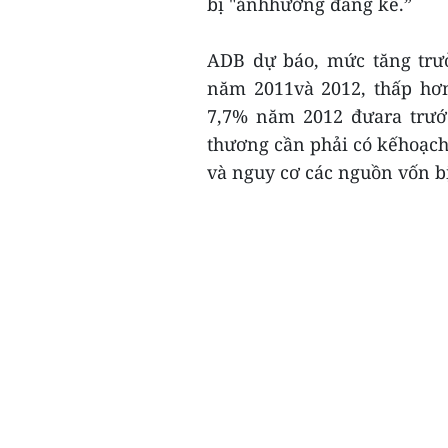
bị "ảnhhưởng đáng kể.”
ADB dự báo, mức tăng trưở
năm 2011và 2012, thấp hơ
7,7% năm 2012 đưara trước
thương cần phải có kếhoạch
và nguy cơ các nguồn vốn bị