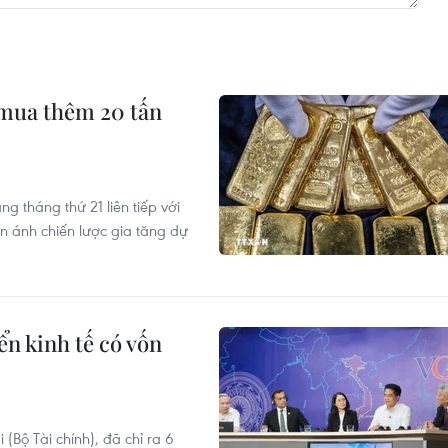
mua thêm 20 tấn
 tháng thứ 21 liên tiếp với
n ánh chiến lược gia tăng dự
ển kinh tế có vốn
(Bộ Tài chính), đã chỉ ra 6