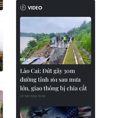
VIDEO
Lào Cai: Đứt gãy 30m
đường tỉnh 161 sau mưa
lớn, giao thông bị chia cắt
07/08/2026 10:08