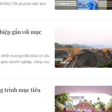
ố 10-NQ/TW về phát triển kinh
ghiệp gắn với mục
khẩn trương triển khai cơ cấu
n giao doanh nghiệp, nâng cao
g trình mục tiêu