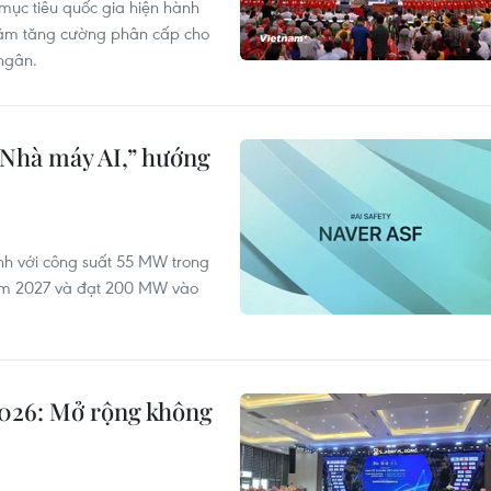
mục tiêu quốc gia hiện hành
hằm tăng cường phân cấp cho
ngân.
“Nhà máy AI,” hướng
ành với công suất 55 MW trong
ăm 2027 và đạt 200 MW vào
2026: Mở rộng không