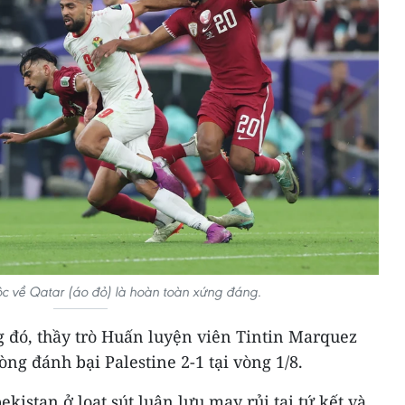
c về Qatar (áo đỏ) là hoàn toàn xứng đáng.
g đó, thầy trò Huấn luyện viên Tintin Marquez
ng đánh bại Palestine 2-1 tại vòng 1/8.
ekistan ở loạt sút luân lưu may rủi tại tứ kết và