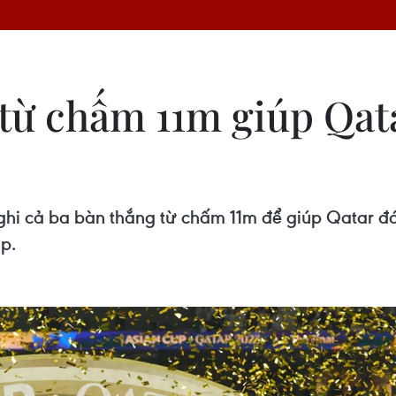
k từ chấm 11m giúp Qat
i ghi cả ba bàn thắng từ chấm 11m để giúp Qatar đ
p.