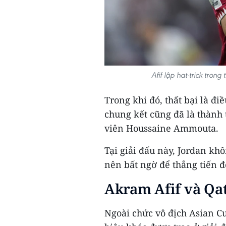
Afif lập hat-trick tro
Trong khi đó, thất bại là đi
chung kết cũng đã là thành 
viên Houssaine Ammouta.
Tại giải đấu này, Jordan khô
nên bất ngờ để thẳng tiến đ
Akram Afif và Qat
Ngoài chức vô địch Asian Cu