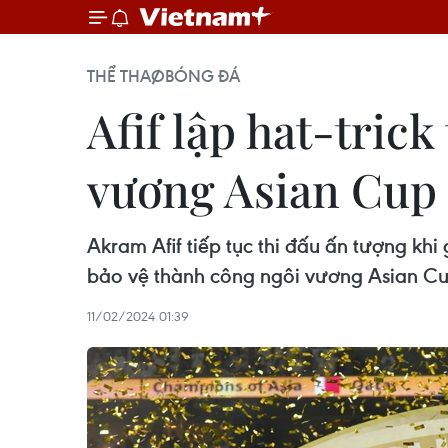
THỂ THAO
BÓNG ĐÁ
Afif lập hat-tric
vương Asian Cup
Akram Afif tiếp tục thi đấu ấn tượng kh
bảo vệ thành công ngôi vương Asian Cu
11/02/2024 01:39