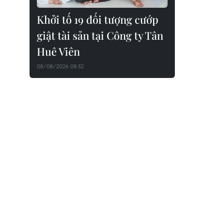
Khởi tố 19 đối tượng cướp
giật tài sản tại Công ty Tân
Huê Viên
08/08/2026 08:52