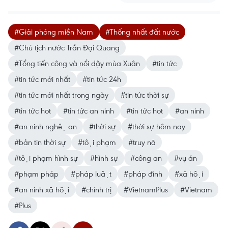
#Giải phóng miền Nam
#Thống nhất đất nước
#Chủ tịch nước Trần Đại Quang
#Tổng tiến công và nổi dậy mùa Xuân
#tin tức
#tin tức mới nhất
#tin tức 24h
#tin tức mới nhất trong ngày
#tin tức thời sự
#tin tức hot
#tin tức an ninh
#tin tức hot
#an ninh
#an ninh nghệ an
#thời sự
#thời sự hôm nay
#bản tin thời sự
#tội phạm
#truy nã
#tội phạm hình sự
#hình sự
#công an
#vụ án
#phạm pháp
#pháp luật
#pháp đình
#xã hội
#an ninh xã hội
#chính trị
#VietnamPlus
#Vietnam
#Plus