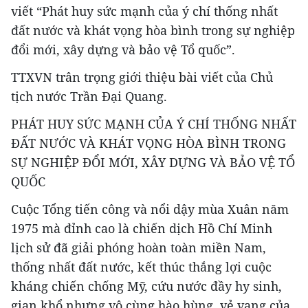
viết “Phát huy sức mạnh của ý chí thống nhất
đất nước và khát vọng hòa bình trong sự nghiệp
đổi mới, xây dựng và bảo vệ Tổ quốc”.
TTXVN trân trọng giới thiệu bài viết của Chủ
tịch nước Trần Đại Quang.
PHÁT HUY SỨC MẠNH CỦA Ý CHÍ THỐNG NHẤT
ĐẤT NƯỚC VÀ KHÁT VỌNG HÒA BÌNH TRONG
SỰ NGHIỆP ĐỔI MỚI, XÂY DỰNG VÀ BẢO VỆ TỔ
QUỐC
Cuộc Tổng tiến công và nổi dậy mùa Xuân năm
1975 mà đỉnh cao là chiến dịch Hồ Chí Minh
lịch sử đã giải phóng hoàn toàn miền Nam,
thống nhất đất nước, kết thúc thắng lợi cuộc
kháng chiến chống Mỹ, cứu nước đầy hy sinh,
gian khổ nhưng vô cùng hào hùng, vẻ vang của