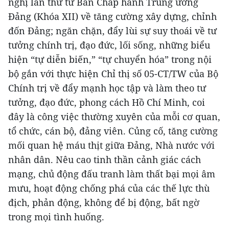
nghị lần thứ tư Ban Chấp hành Trung ương
Đảng (Khóa XII) về tăng cường xây dựng, chỉnh
đốn Đảng; ngăn chặn, đẩy lùi sự suy thoái về tư
tưởng chính trị, đạo đức, lối sống, những biểu
hiện “tự diễn biến,” “tự chuyển hóa” trong nội
bộ gắn với thực hiện Chỉ thị số 05-CT/TW của Bộ
Chính trị về đẩy mạnh học tập và làm theo tư
tưởng, đạo đức, phong cách Hồ Chí Minh, coi
đây là công việc thường xuyên của mỗi cơ quan,
tổ chức, cán bộ, đảng viên. Củng cố, tăng cường
mối quan hệ máu thịt giữa Đảng, Nhà nước với
nhân dân. Nêu cao tinh thần cảnh giác cách
mạng, chủ động đấu tranh làm thất bại mọi âm
mưu, hoạt động chống phá của các thế lực thù
địch, phản động, không để bị động, bất ngờ
trong mọi tình huống.