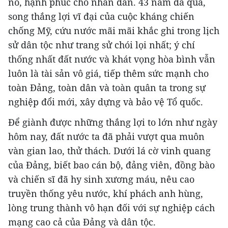
no, hạnh phúc cho nhân dân. 43 năm đã qua,
song thắng lợi vĩ đại của cuộc kháng chiến
chống Mỹ, cứu nước mãi mãi khắc ghi trong lịch
sử dân tộc như trang sử chói lọi nhất; ý chí
thống nhất đất nước và khát vọng hòa bình vẫn
luôn là tài sản vô giá, tiếp thêm sức mạnh cho
toàn Đảng, toàn dân và toàn quân ta trong sự
nghiệp đổi mới, xây dựng và bảo vệ Tổ quốc.
Để giành được những thắng lợi to lớn như ngày
hôm nay, đất nước ta đã phải vượt qua muôn
vàn gian lao, thử thách. Dưới lá cờ vinh quang
của Đảng, biết bao cán bộ, đảng viên, đồng bào
và chiến sĩ đã hy sinh xương máu, nêu cao
truyền thống yêu nước, khí phách anh hùng,
lòng trung thành vô hạn đối với sự nghiệp cách
mạng cao cả của Đảng và dân tộc.