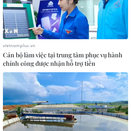
#Thuê xe tự lái
#Xe tự lái
#Xe 7 chỗ
#Grab taxi
#tin tức
#tin tức mới nhất
#tin tức 24h
#tin tức mới nhất trong ngày
#tin tức thời sự
#tin tức hot
#tin tức an ninh thời sự
#thời sự hôm nay
vietnamplus.vn
#bản tin thời sự
#tội phạm
#truy nã
Cán bộ làm việc tại trung tâm phục vụ hành
#tội phạm hình sự
#hình sự
#công an
#vụ án
chính công được nhận hỗ trợ tiền
#phạm pháp
#pháp luật
#pháp đình
#xã hội
#an ninh xã hội
#chính trị
#VietnamPlus
TP. Hà Nội
Theo dõi VietnamPlus