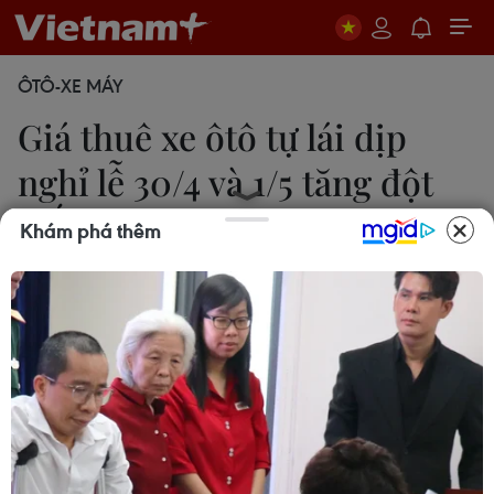
ÔTÔ-XE MÁY
Giá thuê xe ôtô tự lái dịp
nghỉ lễ 30/4 và 1/5 tăng đột
biến
Khám phá thêm
Nam Giang
26/04/2018 03:28
Theo khảo sát của phóng viên các điểm cho thuê
xe tự lái ở Hà Nội, giá thuê xe tự lái trong dịp nghỉ
lễ sắp tới đã tăng từ 30-60% so với ngày thường.