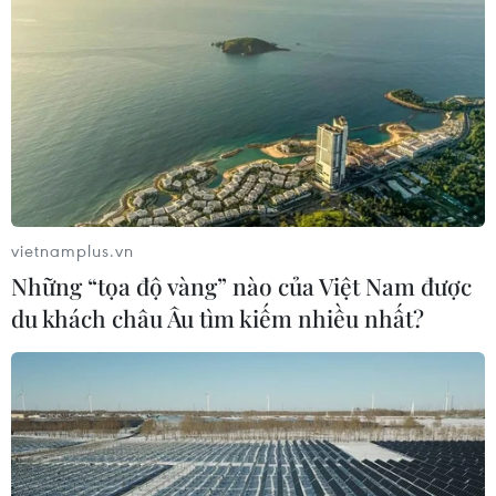
vietnamplus.vn
Những “tọa độ vàng” nào của Việt Nam được
du khách châu Âu tìm kiếm nhiều nhất?