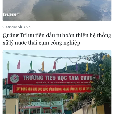
vietnamplus.vn
TIN LIÊN QUAN
Quảng Trị ưu tiên đầu tư hoàn thiện hệ thống
xử lý nước thải cụm công nghiệp
Giá thuê xe ôtô tự lái tăng từ 30 đến 50%