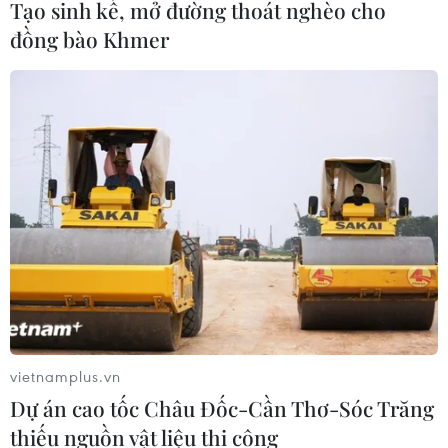
Tạo sinh kế, mở đường thoát nghèo cho
đồng bào Khmer
TIN CÙNG CHUYÊN MỤC
Các thương hiệu xe cao cấp của Đức
trong cuộc khủng hoảng lợi nhuận
04/08/2026 23:03
vietnamplus.vn
Bứt phá trước "tháng Ngâu": Hãng xe
Dự án cao tốc Châu Đốc-Cần Thơ-Sóc Trăng
đồng loạt bung chiêu kích cầu đa
thiếu nguồn vật liệu thi công