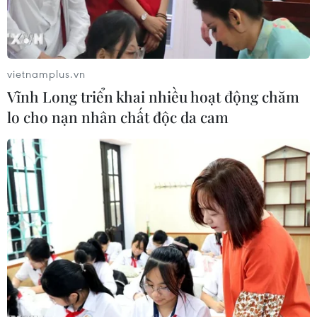
vietnamplus.vn
Vĩnh Long triển khai nhiều hoạt động chăm
lo cho nạn nhân chất độc da cam
(Ảnh: Văn Xuyên/TTXVN)
Chỉ còn chưa đầy 1 tuần lễ nữa là đến dịp nghỉ
lễ Ngày Giải phóng miền Nam thống nhất đất
nước (30/4) và Ngày Quốc tế Lao động (1/5).
Người lao động sẽ được nghỉ lễ 4 ngày liền và
đây cũng là dịp để mọi người lên kế hoạch đi
nghỉ dưỡng, du lịch, tham quan hoặc về thăm