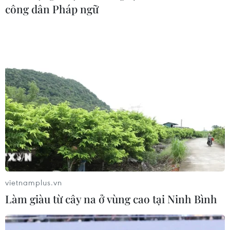
công dân Pháp ngữ
Thuê xe ôtô tự lái dịp Tết: Giá tăng gấp
đôi so với ngày thường
03/02/2018 03:50
Chủ một cơ sở cho biết năm nào cũng vậy, cứ vào dịp
gần Tết Nguyên đán, khách hàng phải đăng ký trước cả
tháng mới có xe để thuê, còn muộn hơn sẽ không còn.
vietnamplus.vn
Làm giàu từ cây na ở vùng cao tại Ninh Bình