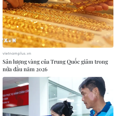
thẳng khi lái xe, không lo va quệt bị hỏng hóc
phải sửa chữa xe, giảm được chi phí đổ xăng,
cầu đường và các khoản phát sinh khác./.
(TTXVN/Vietnam+)
vietnamplus.vn
Sản lượng vàng của Trung Quốc giảm trong
nửa đầu năm 2026