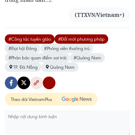
(TTXVN/Vietnam+)
#Công tác tuyên giáo
#Đổi mới phương pháp
#Đại hội Đảng
#Phóng viên thường trú
#Phản bác quan điểm sai trái
#Quảng Nam
TP. Đà Nẵng
Quảng Nam
Theo dõi VietnamPlus