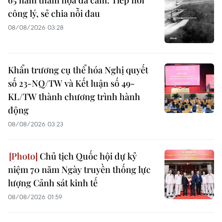
65 năm thảm họa da cam: Tiếp nối
công lý, sẻ chia nỗi đau
08/08/2026 03:28
Khẩn trương cụ thể hóa Nghị quyết
số 23-NQ/TW và Kết luận số 49-
KL/TW thành chương trình hành
động
08/08/2026 03:23
Chủ tịch Quốc hội dự kỷ
niệm 70 năm Ngày truyền thống lực
lượng Cảnh sát kinh tế
08/08/2026 01:59