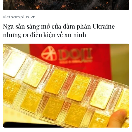
vietnamplus.vn
Nga sẵn sàng mở cửa đàm phán Ukraine
nhưng ra điều kiện về an ninh
Tiếp tục vun đắp Quan hệ Đoàn kết Hữu
nghị Đặc biệt Việt Nam-Cuba
05/09/2023 13:52
Đại sứ Việt Nam Lê Thanh Tùng dẫn lời Chủ tịch Hồ Chí
Minh khẳng định: “Việt Nam và Cuba cách xa nhau
hàng vạn dặm nhưng lòng dân hai nước gần gũi như
anh em một nhà.”