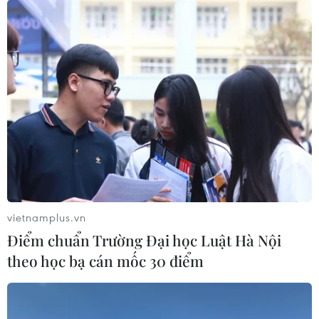
của dân tộc Việt Nam và Cuba
12/09/2023 08:01
Bất chấp khoảng cách địa lý, Cuba và Việt Nam vẫn
kiên trì nâng tầm mối quan hệ lịch sử bởi tình cảm giữa
hai dân tộc không mang tính chính trị mà là tình anh em
chân thật, xuất phát từ trái tim.
vietnamplus.vn
Điểm chuẩn Trường Đại học Luật Hà Nội
theo học bạ cán mốc 30 điểm