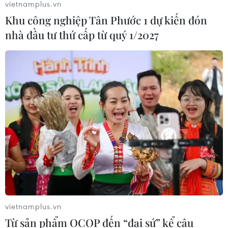
vietnamplus.vn
Khu công nghiệp Tân Phước 1 dự kiến đón
nhà đầu tư thứ cấp từ quý 1/2027
vietnamplus.vn
Từ sản phẩm OCOP đến “đại sứ” kể câu