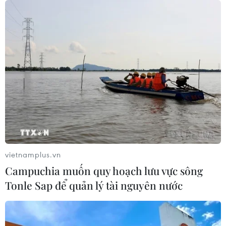
TIN CÙNG CHUYÊN MỤC
Bổ nhiệm tân Giám đốc Cơ quan Báo
và Phát thanh, Truyền hình Hà Nội
vietnamplus.vn
10/08/2026 06:18
Campuchia muốn quy hoạch lưu vực sông
Tonle Sap để quản lý tài nguyên nước
Bản Lồng - nơi văn hóa Mông hòa
nhịp cùng du lịch cộng đồng giữa