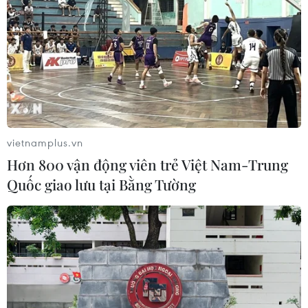
Sử dụng AI minh bạch, an toàn và có
trách nhiệm trong hoạt động báo chí
21/07/2026 10:49
Xem thêm
vietnamplus.vn
Hơn 800 vận động viên trẻ Việt Nam-Trung
Quốc giao lưu tại Bằng Tường
CƠ QUAN CHỦ QUẢN: THÔNG TẤN XÃ VIỆT NAM
Tổng Biên tập: TRẦN TIẾN DUẨN
Phó Tổng Biên tập: NGUYỄN THỊ TÁM, KHÚC THANH
THỦY