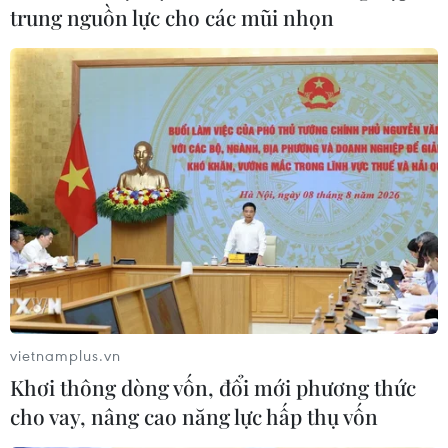
trung nguồn lực cho các mũi nhọn
bản hoặc không được nhiều người biết tới, trong đó có
sử dụng nhiều tư liệu ảnh của TTXVN.
vietnamplus.vn
Khơi thông dòng vốn, đổi mới phương thức
cho vay, nâng cao năng lực hấp thụ vốn
Tình hữu nghị đặc biệt - Kho báu vô giá