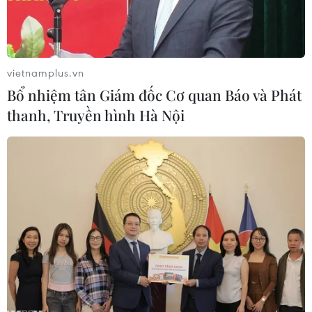
lịch sử.
vietnamplus.vn
Bổ nhiệm tân Giám đốc Cơ quan Báo và Phát
thanh, Truyền hình Hà Nội
Bài viết trên trang Radio Reloj ngày 12/9. (Ảnh chụp màn hình)
Theo phóng viên TTXVN tại Cuba,
“Vì Việt Nam,
chúng ta nguyện hiến dâng cả máu”
là tiêu đề
của một bài viết đăng tải trên trang web của