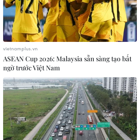
biệt, không có tiền lệ, là hình mẫu của quan hệ
quốc tế./.
(TTXVN/Vietnam+)
vietnamplus.vn
ASEAN Cup 2026: Malaysia sẵn sàng tạo bất
ngờ trước Việt Nam