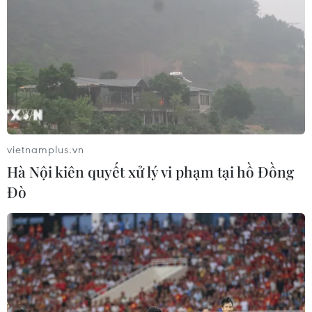
vietnamplus.vn
Hà Nội kiên quyết xử lý vi phạm tại hồ Đồng
Đò