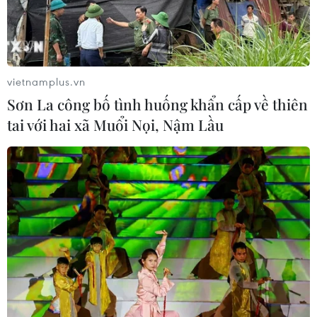
vietnamplus.vn
Sơn La công bố tình huống khẩn cấp về thiên
tai với hai xã Muổi Nọi, Nậm Lầu