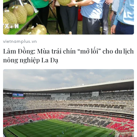
vietnamplus.vn
Lâm Đồng: Mùa trái chín “mở lối” cho du lịch
nông nghiệp La Dạ
Trả tự do cho 4 tiếp viên hàng không trong
vụ 4 vali có chứa ma túy
22/03/2023 11:24
Cơ quan chức năng xác định khi 4 tiếp viên hàng không
trên đang lưu trú tại Pháp, có một đối tượng người Việt