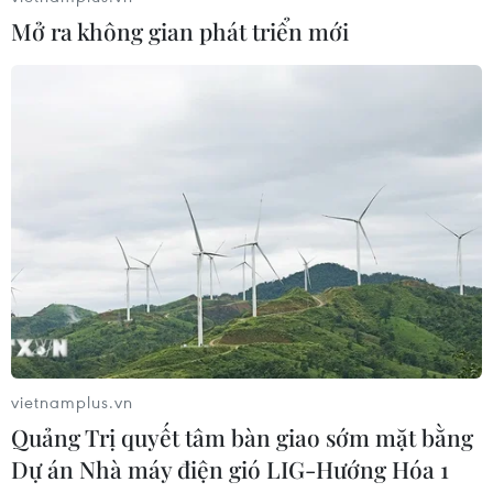
Xem thêm
Mở ra không gian phát triển mới
CƠ QUAN CHỦ QUẢN: THÔNG TẤN XÃ VIỆT NAM
Tổng Biên tập: TRẦN TIẾN DUẨN
Phó Tổng Biên tập: NGUYỄN THỊ TÁM, KHÚC THANH
THỦY
Sở hữu trí tuệ
Quy định sử dụng
RSS
Hỗ trợ
vietnamplus.vn
Quảng Trị quyết tâm bàn giao sớm mặt bằng
Ngôn ngữ
TTXVN
Dự án Nhà máy điện gió LIG-Hướng Hóa 1
Dịch vụ tin
Quảng cáo