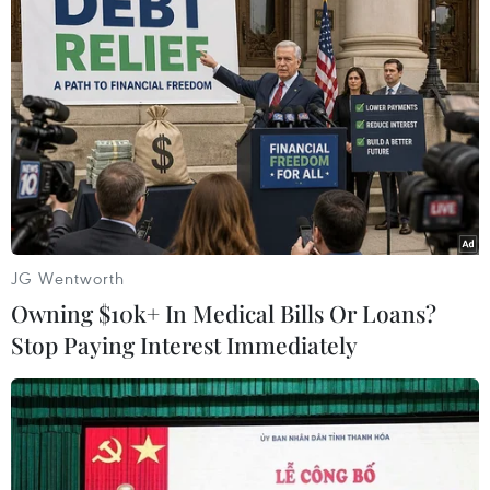
Theo dõi VietnamPlus
TIN LIÊN QUAN
JG Wentworth
Owning $10k+ In Medical Bills Or Loans?
Stop Paying Interest Immediately