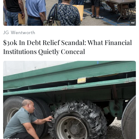
JG Wentworth
$30k In Debt Relief Scandal: What Financial
Institutions Quietly Conceal
Kiểm đếm lô hàng chất ma túy được giấu trong những tuýp
kem đánh răng bị thu giữ từ hành lý của 4 tiếp viên hàng
không. (Ảnh: TTXVN phát)
Trước và sau khi trả tự do 4 tiếp viên hàng
không vì họ không biết trong hàng xách tay về