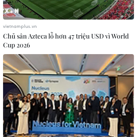
Nam nhờ chuyển hàng tiêu dùng về Việt Nam qua Sân
bay Tân Sơn Nhất để gửi cho người nhà.
vietnamplus.vn
Chủ sân Azteca lỗ hơn 47 triệu USD vì World
Cup 2026
Bốn tiếp viên xách ma túy sẽ không được
làm nhân viên hàng không