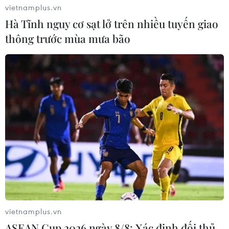
vietnamplus.vn
Hà Tĩnh nguy cơ sạt lở trên nhiều tuyến giao
Bản tin 60s: Vì sao Công an trả tự
thông trước mùa mưa bão
do 4 nữ tiếp viên
23/03/2023 11:07
Bản tin ngày 23/3/2023 có những nội dung sau đây: Vụ
'xách tay' 11kg ma túy: Vì sao Công an trả tự do 4 nữ tiếp
viên?; Xét xử đường dây mua bán thận xuyên quốc
gia...
vietnamplus.vn
ASEAN Cup 2026 ngày 8/8: Xác định đối thủ