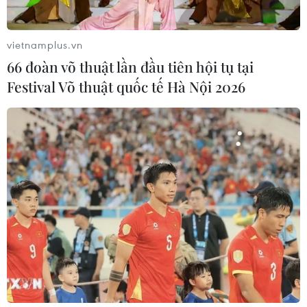
vietnamplus.vn
66 đoàn võ thuật lần đầu tiên hội tụ tại
Festival Võ thuật quốc tế Hà Nội 2026
TIN CÙNG CHUYÊN MỤC
Tây Ninh ngăn chặn, xử lý nghiêm
các vụ việc xâm phạm quyền sở hữu
trí tuệ
08/08/2026 04:29
Dắt chó đi dạo không đúng quy
định, bị phạt đến 2 triệu đồng?
08/08/2026 04:16