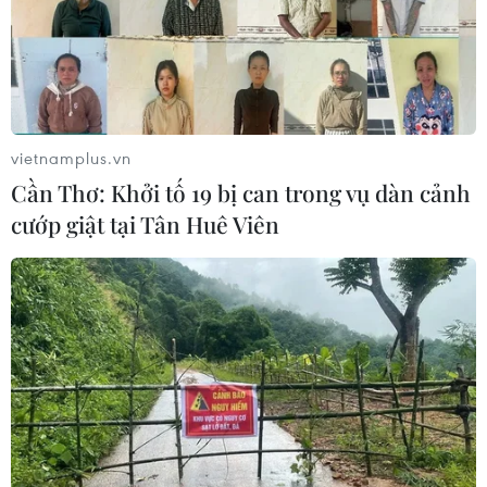
Cảnh báo thủ đoạn lừa đảo đưa lao
động thời vụ sang Hàn Quốc
06/08/2026 04:11
vietnamplus.vn
Cần Thơ: Khởi tố 19 bị can trong vụ dàn cảnh
cướp giật tại Tân Huê Viên
24 năm tù cho 2 vợ chồng tổ
chức “bay lắc” tại Hà Nội
06/08/2026 03:46
Khởi tố thêm 6 đối tượng vụ lập
khống hồ sơ bảo hiểm y tế ở Đắk Lắk
05/08/2026 14:55