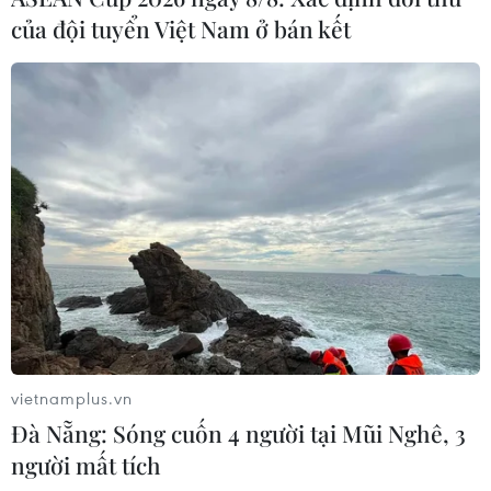
của đội tuyển Việt Nam ở bán kết
Yêu cầu kỷ luật người đứng đầu
sau vụ tiếp viên hàng không xách ma túy
27/03/2023 10:02
Bản tin ngày 27/3 có những nội dung: nhiều bị cáo địa
ốc Alibaba không có luật sư, tòa dừng xét xử; Yêu cầu
kỷ luật người đứng đầu sau vụ tiếp viên hàng không
xách ma túy...
vietnamplus.vn
Đà Nẵng: Sóng cuốn 4 người tại Mũi Nghê, 3
người mất tích