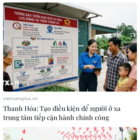
Khởi tố, truy nã 3 đối tượng hoạt
động nhằm lật đổ chính quyền nhân
dân
07/08/2026 13:51
Bảo mẫu tại cơ sở mầm non thừa
nhận hành vi bạo hành hai trẻ
07/08/2026 12:27
Phát hiện đối tượng tàng trữ trái
vietnamplus.vn
phép vũ khí quân dụng
Thanh Hóa: Tạo điều kiện để người ở xa
07/08/2026 12:25
trung tâm tiếp cận hành chính công
Tây Ninh cảnh báo giả mạo cơ quan