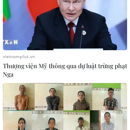
06/08/2026 09:06
Thêm một nhóm dàn cảnh cướp giật
tại khu Tân Huê Viên sa lưới
06/08/2026 05:57
vietnamplus.vn
Thượng viện Mỹ thông qua dự luật trừng phạt
Khẩn trường khám nghiệm
Nga
hiện trường, điều tra nguyên nhân
vụ cháy chợ Biên Hòa
06/08/2026 04:37
Nâng cao hiệu quả đấu tranh phòng,
chống tội phạm và vi phạm pháp luật
06/08/2026 04:13