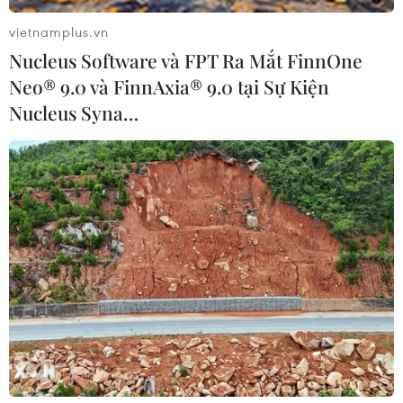
23/03/2023 09:30
vietnamplus.vn
Cục Hàng không Việt Nam đã chỉ đạo các hãng hàng
Nucleus Software và FPT Ra Mắt FinnOne
không khẩn trương rà soát lại các biện pháp phòng,
Neo® 9.0 và FinnAxia® 9.0 tại Sự Kiện
chống buôn lậu, gian lận thương mại để phát hiện các
Nucleus Syna…
hành vi vi phạm và xử lý nghiêm minh.