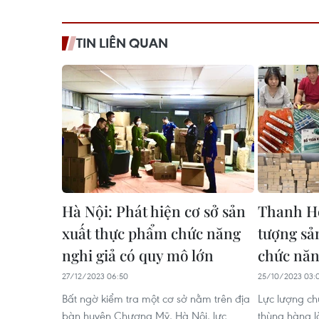
TIN LIÊN QUAN
Hà Nội: Phát hiện cơ sở sản
Thanh Hó
xuất thực phẩm chức năng
tượng sả
nghi giả có quy mô lớn
chức năn
27/12/2023 06:50
25/10/2023 03:
Bất ngờ kiểm tra một cơ sở nằm trên địa
Lực lượng ch
bàn huyện Chương Mỹ, Hà Nội, lực
thùng hàng l