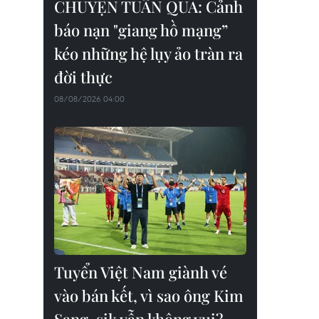
CHUYỆN TUẦN QUA: Cảnh
báo nạn "giang hồ mạng”
kéo những hệ lụy ảo tràn ra
đời thực
08/08/2026 04:00
Tuyển Việt Nam giành vé
vào bán kết, vì sao ông Kim