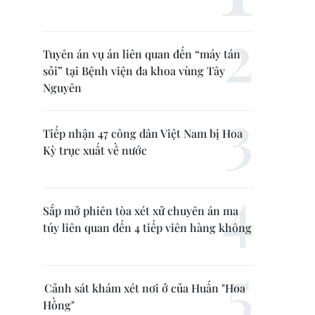
Tuyên án vụ án liên quan đến “máy tán
sỏi” tại Bệnh viện đa khoa vùng Tây
Nguyên
Tiếp nhận 47 công dân Việt Nam bị Hoa
Kỳ trục xuất về nước
Sắp mở phiên tòa xét xử chuyên án ma
túy liên quan đến 4 tiếp viên hàng không
Cảnh sát khám xét nơi ở của Huấn "Hoa
Hồng"