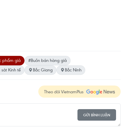
c phẩm giả
#Buôn bán hàng giả
sát Kinh tế
Bắc Giang
Bắc Ninh
Theo dõi VietnamPlus
GỬI BÌNH LUẬN