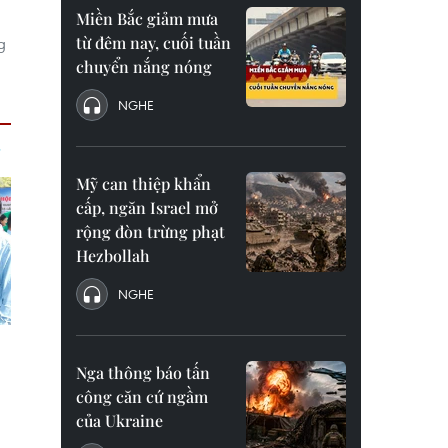
Miền Bắc giảm mưa
từ đêm nay, cuối tuần
g
chuyển nắng nóng
NGHE
Mỹ can thiệp khẩn
cấp, ngăn Israel mở
rộng đòn trừng phạt
Hezbollah
NGHE
Nga thông báo tấn
công căn cứ ngầm
của Ukraine