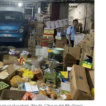
 tại cơ sở vi phạm. (Nguồn: Công an tỉnh Bắc Giang)