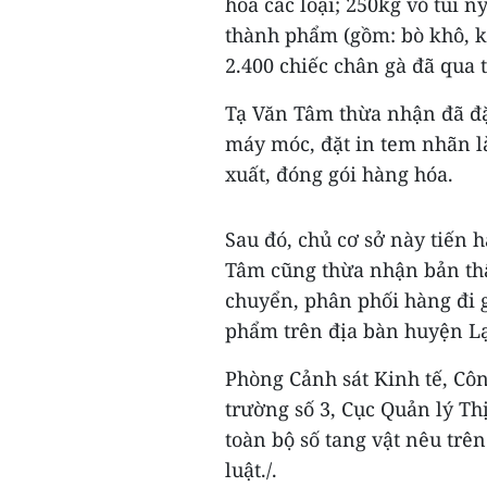
hóa các loại; 250kg vỏ túi n
thành phẩm (gồm: bò khô, kh
2.400 chiếc chân gà đã qua
Tạ Văn Tâm thừa nhận đã đặ
máy móc, đặt in tem nhãn là
xuất, đóng gói hàng hóa.
Sau đó, chủ cơ sở này tiến 
Tâm cũng thừa nhận bản thân
chuyển, phân phối hàng đi g
phẩm trên địa bàn huyện L
Phòng Cảnh sát Kinh tế, Côn
trường số 3, Cục Quản lý Th
toàn bộ số tang vật nêu trên
luật./.