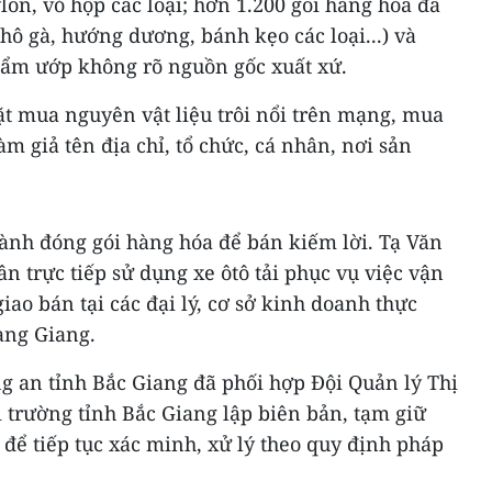
ylon, vỏ hộp các loại; hơn 1.200 gói hàng hóa đã
ô gà, hướng dương, bánh kẹo các loại...) và
 tẩm ướp không rõ nguồn gốc xuất xứ.
t mua nguyên vật liệu trôi nổi trên mạng, mua
m giả tên địa chỉ, tổ chức, cá nhân, nơi sản
hành đóng gói hàng hóa để bán kiếm lời. Tạ Văn
 trực tiếp sử dụng xe ôtô tải phục vụ việc vận
iao bán tại các đại lý, cơ sở kinh doanh thực
ạng Giang.
g an tỉnh Bắc Giang đã phối hợp Đội Quản lý Thị
ị trường tỉnh Bắc Giang lập biên bản, tạm giữ
 để tiếp tục xác minh, xử lý theo quy định pháp