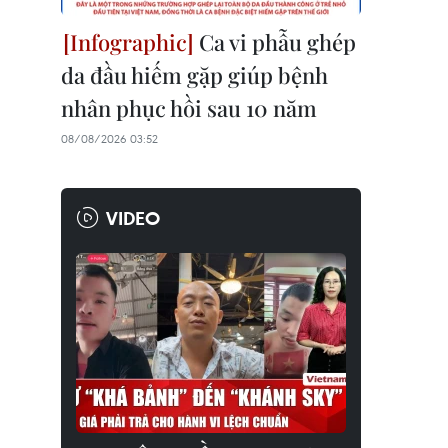
Ca vi phẫu ghép
da đầu hiếm gặp giúp bệnh
nhân phục hồi sau 10 năm
08/08/2026 03:52
VIDEO