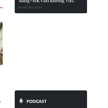
Sang-sik vẫn không vui?
08/08/2026 03:37
PODCAST
g