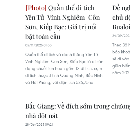
Quần thể di tích
Đề ngh
Yên Tử-Vĩnh Nghiêm-Côn
chủ đ
Sơn, Kiếp Bạc: Giá trị nổi
Bualo
bật toàn cầu
24/09/2025
Theo Bộ 
05/11/2025 01:00
báo khoả
Quần thể di tích và danh thắng Yên Tử-
sẽ đi và
Vĩnh Nghiêm-Côn Sơn, Kiếp Bạc là di sản
giữa biển
dạng chuỗi liên hoàn gồm 12 di tích, cụm
năm 202
di tích thuộc 3 tỉnh Quảng Ninh, Bắc Ninh
và Hải Phòng, với diện tích 525,75ha.
Bắc Giang: Về đích sớm trong chươn
nhà dột nát
28/06/2025 09:21