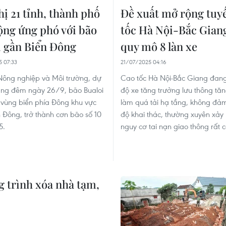
ị 21 tỉnh, thành phố
Đề xuất mở rộng tuy
ộng ứng phó với bão
tốc Hà Nội-Bắc Giang
i gần Biển Đông
quy mô 8 làn xe
 07:33
21/07/2025 04:16
Nông nghiệp và Môi trường, dự
Cao tốc Hà Nội-Bắc Giang đang
ng đêm ngày 26/9, bão Bualoi
độ xe tăng trưởng lưu thông tă
o vùng biển phía Đông khu vực
làm quá tải hạ tầng, không đả
 Đông, trở thành cơn bão số 10
độ khai thác, thường xuyên xảy 
5.
nguy cơ tai nạn giao thông rất 
g trình xóa nhà tạm,