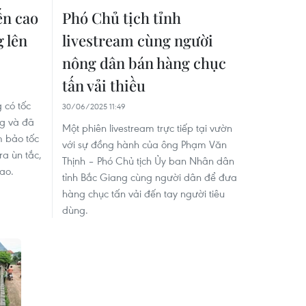
ến cao
Phó Chủ tịch tỉnh
 lên
livestream cùng người
nông dân bán hàng chục
tấn vải thiều
 có tốc
30/06/2025 11:49
ng và đã
Một phiên livestream trực tiếp tại vườn
m bảo tốc
với sự đồng hành của ông Phạm Văn
ra ùn tắc,
Thịnh – Phó Chủ tịch Ủy ban Nhân dân
cao.
tỉnh Bắc Giang cùng người dân để đưa
hàng chục tấn vải đến tay người tiêu
dùng.