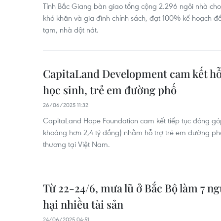
Tỉnh Bắc Giang bàn giao tổng cộng 2.296 ngôi nhà cho
khó khăn và gia đình chính sách, đạt 100% kế hoạch đ
tạm, nhà dột nát.
CapitaLand Development cam kết hỗ
học sinh, trẻ em đường phố
26/06/2025 11:32
CapitaLand Hope Foundation cam kết tiếp tục đóng g
khoảng hơn 2,4 tỷ đồng) nhằm hỗ trợ trẻ em đường phố
thương tại Việt Nam.
Từ 22-24/6, mưa lũ ở Bắc Bộ làm 7 ng
hại nhiều tài sản
24/06/2025 04:51