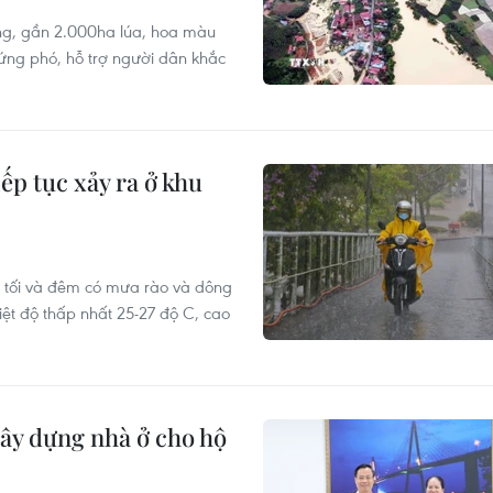
ong, gần 2.000ha lúa, hoa màu
ng phó, hỗ trợ người dân khắc
iếp tục xảy ra ở khu
u tối và đêm có mưa rào và dông
iệt độ thấp nhất 25-27 độ C, cao
xây dựng nhà ở cho hộ