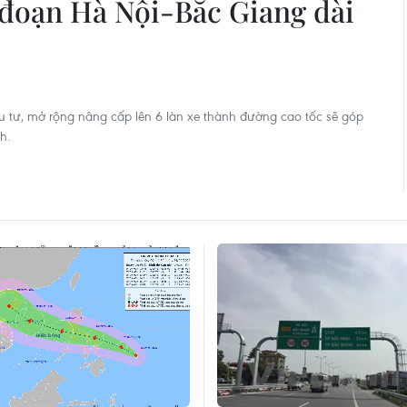
 đoạn Hà Nội-Bắc Giang dài
 tư, mở rộng nâng cấp lên 6 làn xe thành đường cao tốc sẽ góp
h.