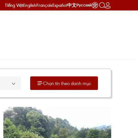
Tiếng Việt
English
Français
Español
中文
Русский
Chọn tin theo danh mục