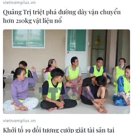
vietnamplus.vn
Quảng Trị triệt phá đường dây vận chuyển
hơn 210kg vật liệu nổ
TIN CÙNG CHUYÊN MỤC
Chuyển Bộ Công an thông tin 7 cá
vietnamplus.vn
nhân bán vàng không rõ nguồn gốc
Khởi tố 19 đối tượng cướp giật tài sản tại