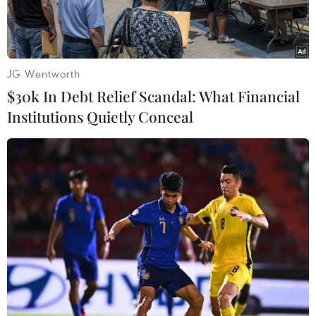
JG Wentworth
$30k In Debt Relief Scandal: What Financial
Institutions Quietly Conceal
Cơ quan công an khám xét tại nhà đối tượng Dương Thị Du.
(Nguồn: Công an Bắc Giang)
Ngày 28/4, Cơ quan Cảnh sát điều tra, Công an
tỉnh Bắc Giang đã hoàn tất kết luận điều tra 2
vụ án “Lợi dụng quyền tự do dân chủ xâm phạm
lợi ích Nhà nước, quyền và lợi ích hợp pháp của
tổ chức, cá nhân”; đề nghị Viện kiểm sát nhân