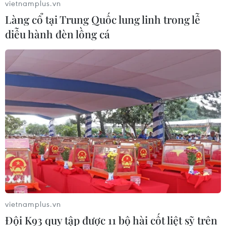
vietnamplus.vn
Làng cổ tại Trung Quốc lung linh trong lễ
diễu hành đèn lồng cá
Phạt bị cáo Trương Huy San 30 tháng tù về
tội lợi dụng các quyền tự do dân chủ
27/02/2025 03:55
Bị cáo Trương Huy San bị tuyên phạt 30 tháng tù về tội
“Lợi dụng các quyền tự do dân chủ xâm phạm lợi ích
của Nhà nước, quyền, lợi ích hợp pháp của tổ chức, cá
nhân.”
vietnamplus.vn
Đội K93 quy tập được 11 bộ hài cốt liệt sỹ trên