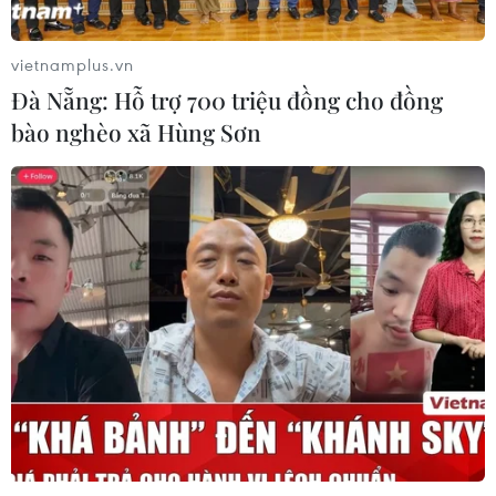
người trên quốc lộ ở Quảng Trị
06/08/2026 09:44
vietnamplus.vn
Đà Nẵng: Hỗ trợ 700 triệu đồng cho đồng
bào nghèo xã Hùng Sơn
Khởi tố Chủ tịch Hội đồng quản trị,
Giám đốc Công ty cổ phần Mekolor
06/08/2026 09:06
Thêm một nhóm dàn cảnh cướp giật
tại khu Tân Huê Viên sa lưới
06/08/2026 05:57
Khẩn trường khám nghiệm
hiện trường, điều tra nguyên nhân