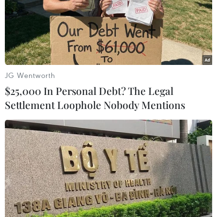
JG Wentworth
$25,000 In Personal Debt? The Legal
Settlement Loophole Nobody Mentions
#lợi dụng các quyền tự do dân chủ xâm phạm lợi ích Nhà
nước
#Lợi dụng quyền tự do
#Truy tố
Bắc Giang
Bắc Ninh
Theo dõi VietnamPlus