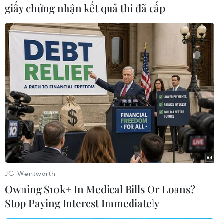
giấy chứng nhận kết quả thi đã cấp
quyền tự do dân chủ
Trương Huy San đã tự thu thập tài
liệu, soạn thảo và đăng trên
Facebook nhiều bài viết, trong đó
có 13 bài viết có nội dung xâm
phạm đến lợi ích của nhà nước,
quyền, lợi ích của tổ chức, cá
nhân.
(TTXVN/Vietnam+)
JG Wentworth
Owning $10k+ In Medical Bills Or Loans?
Stop Paying Interest Immediately