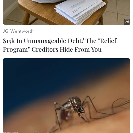
quyền, lợi ích hợp pháp của tổ chức, cá nhân.
JG Wentworth
$15k In Unmanageable Debt? The "Relief
Program" Creditors Hide From You
Trương Huy San. (Nguồn: Bộ Công an)
Tòa án Nhân dân thành phố Hà Nội vừa ra quyết
định ngày 27/2 sẽ mở phiên tòa xét xử sơ thẩm
bị cáo Trương Huy San (sinh năm 1961, trú tại