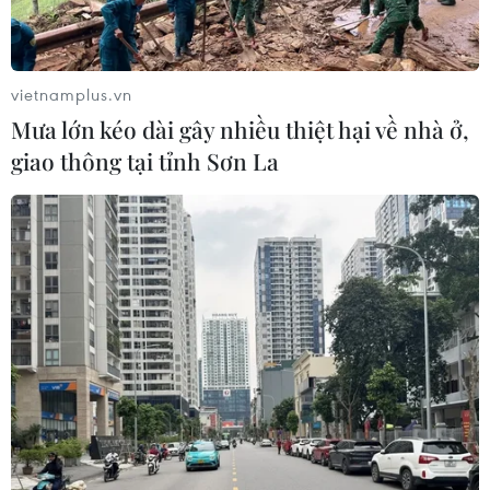
Thêm một nhóm dàn cảnh cướp giật
tại khu Tân Huê Viên sa lưới
06/08/2026 05:57
vietnamplus.vn
Mưa lớn kéo dài gây nhiều thiệt hại về nhà ở,
giao thông tại tỉnh Sơn La
Khẩn trường khám nghiệm
hiện trường, điều tra nguyên nhân
vụ cháy chợ Biên Hòa
06/08/2026 04:37
Nâng cao hiệu quả đấu tranh phòng,
chống tội phạm và vi phạm pháp luật
06/08/2026 04:13
Cảnh báo thủ đoạn lừa đảo đưa lao