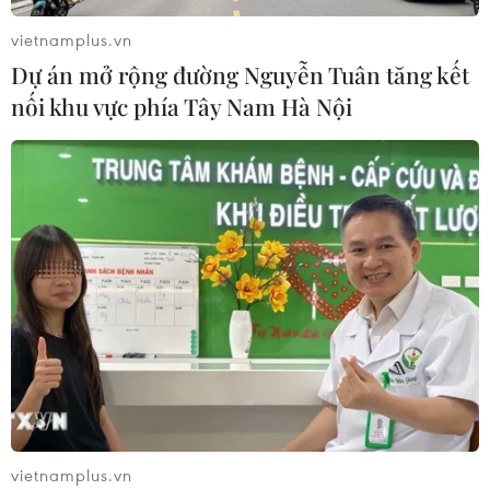
động thời vụ sang Hàn Quốc
vietnamplus.vn
06/08/2026 04:11
Dự án mở rộng đường Nguyễn Tuân tăng kết
nối khu vực phía Tây Nam Hà Nội
24 năm tù cho 2 vợ chồng tổ
chức “bay lắc” tại Hà Nội
06/08/2026 03:46
Khởi tố thêm 6 đối tượng vụ lập
khống hồ sơ bảo hiểm y tế ở Đắk Lắk
05/08/2026 14:55
Vận chuyển quá cảnh hàng giả và
vietnamplus.vn