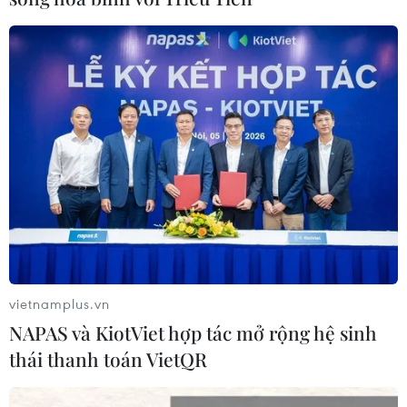
vietnamplus.vn
NAPAS và KiotViet hợp tác mở rộng hệ sinh
thái thanh toán VietQR