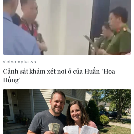
TIN LIÊN QUAN
vietnamplus.vn
Cảnh sát khám xét nơi ở của Huấn "Hoa
Hồng"
Truy tố bị can Trương Huy San về tội lợi
dụng các quyền tự do dân chủ