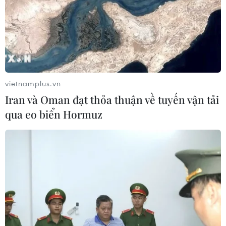
Đắk Lắk: Bắt đối tượng lừa đảo
chiếm đoạt hơn 26 tỷ đồng sau gần 9
năm lẩn trốn
04/08/2026 10:53
vietnamplus.vn
Khởi tố 16 đối tường trong đường dây
Iran và Oman đạt thỏa thuận về tuyến vận tải
tổ chức đánh bạc trực tuyến quy mô
qua eo biển Hormuz
lớn
04/08/2026 09:30
Truy tố 2 cựu Viện trưởng Viện Pháp
y tâm thần Trung ương cùng 63 bị
can
04/08/2026 09:23