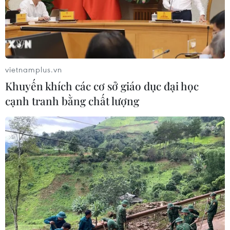
Bãi bỏ một số văn bản quy phạm
pháp luật không còn phù hợp
06/08/2026 09:59
vietnamplus.vn
Khuyến khích các cơ sở giáo dục đại học
Khởi tố người đi bộ gây tai nạn chết
cạnh tranh bằng chất lượng
người trên quốc lộ ở Quảng Trị
06/08/2026 09:44
Khởi tố Chủ tịch Hội đồng quản trị,
Giám đốc Công ty cổ phần Mekolor
06/08/2026 09:06