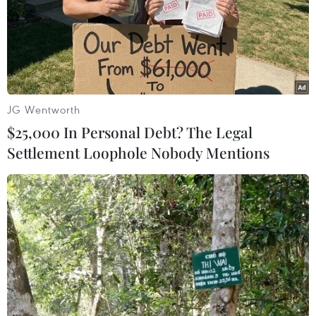
12/02/2025 08:45
Trương Huy San đã tự thu thập tài liệu, soạn thảo và
đăng trên Facebook nhiều bài viết, trong đó có 13 bài
viết có nội dung xâm phạm đến lợi ích của nhà nước,
quyền, lợi ích của tổ chức, cá nhân.
JG Wentworth
$25,000 In Personal Debt? The Legal
Settlement Loophole Nobody Mentions