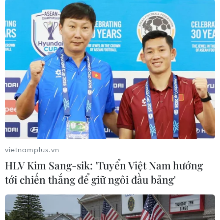
#Trương Huy San
#lợi dụng quyền tự do dân chủ
#Osin Huy Đức
TP. Hà Nội
vietnamplus.vn
HLV Kim Sang-sik: 'Tuyển Việt Nam hướng
Theo dõi VietnamPlus
tới chiến thắng để giữ ngôi đầu bảng'
Thông tin phản hồi, phản bác