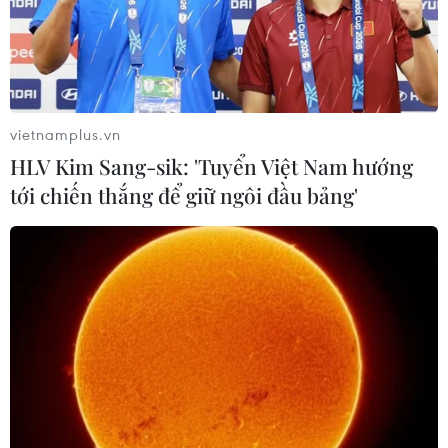
quả về người.
vietnamplus.vn
HLV Kim Sang-sik: 'Tuyển Việt Nam hướng
tới chiến thắng để giữ ngôi đầu bảng'