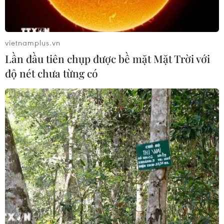
vietnamplus.vn
Lần đầu tiên chụp được bề mặt Mặt Trời với
độ nét chưa từng có