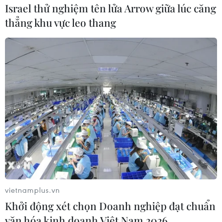
Israel thử nghiệm tên lửa Arrow giữa lúc căng
thẳng khu vực leo thang
#Vụ cháy
#Nhà xưởng
#Dập lửa
#Bắc Giang
Bắc Giang
Bắc Ninh
vietnamplus.vn
Khởi động xét chọn Doanh nghiệp đạt chuẩn
văn hóa kinh doanh Việt Nam 2026