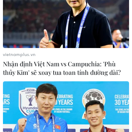
vietnamplus.vn
Nhận định Việt Nam vs Campuchia: 'Phù
thủy Kim' sẽ xoay tua toan tính đường dài?
Bắc Giang: Truy tìm đối tượng đốt cháy
kiốt, nhà ở, gây thiệt hại 13 tỷ đồng
26/05/2025 13:51
Rạng sáng 26/5/2025, tại tổ dân phố My Điền 2,
phường Nếnh, thị xã Việt Yên xảy ra vụ cháy tại các
kiốt, nhà ở, nhờ dập tắt kịp thời nên không xảy ra hậu