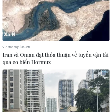
Bàn giao 24 căn nhà tái định cư cho
các hộ dân bị lũ quét ở Mường Than
06/08/2026 05:26
Xem thêm
vietnamplus.vn
Iran và Oman đạt thỏa thuận về tuyến vận tải
qua eo biển Hormuz
CƠ QUAN CHỦ QUẢN: THÔNG TẤN XÃ VIỆT NAM
Tổng Biên tập: TRẦN TIẾN DUẨN
Phó Tổng Biên tập: NGUYỄN THỊ TÁM, KHÚC THANH
THỦY