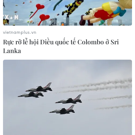
vietnamplus.vn
Rực rỡ lễ hội Diều quốc tế Colombo ở Sri
Lanka