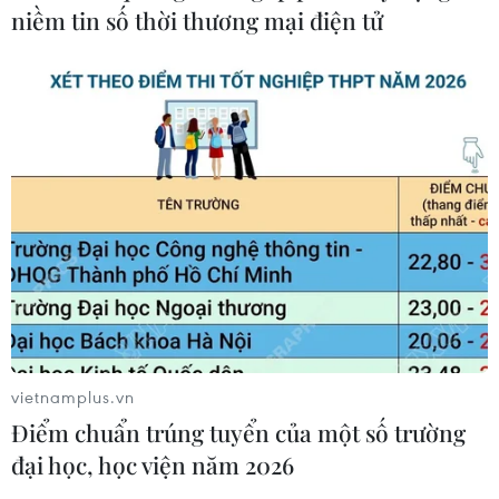
niềm tin số thời thương mại điện tử
cao phải tương xứng với chất lượng
giáo dục
10/08/2026 04:36
Tuyển sinh đại học 2026: Tốp 15
ngành học có điểm chuẩn cao nhất
10/08/2026 03:53
Sắp xếp lại mạng lưới trường học:
Tinh gọn bộ máy, nâng cao chất
lượng giáo dục
vietnamplus.vn
10/08/2026 03:40
Điểm chuẩn trúng tuyển của một số trường
đại học, học viện năm 2026
Lớp học “0 đồng” lan tỏa tri thức