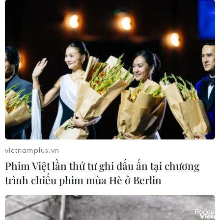
CapitaLand Development chạm mốc 99%
căn hộ bán ra tại dự án Lumi Hanoi
vietnamplus.vn
15/10/2024 02:08
Phim Việt lần thứ tư ghi dấu ấn tại chương
Dự án Lumi Hanoi nằm trong kế hoạch bổ sung 11.000
trình chiếu phim mùa Hè ở Berlin
căn hộ tại Việt Nam của CLD trong 5 năm tới, hướng tới
mục tiêu đạt 27.000 căn hộ chất lượng vào năm 2028.