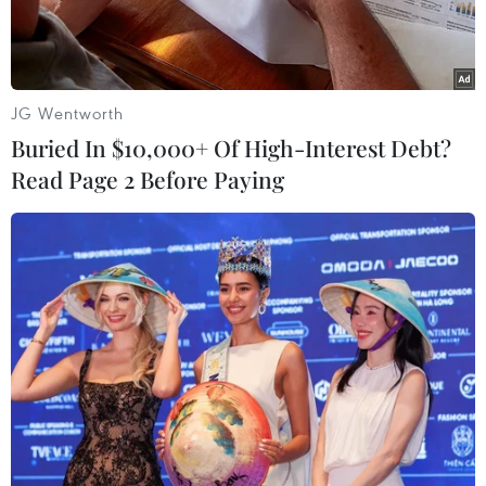
tương lai.
JG Wentworth
Buried In $10,000+ Of High-Interest Debt?
Read Page 2 Before Paying
CapitaLand, thông qua Quỹ CapitaLand Hope Foundation,
cam kết hỗ trợ học bổng dài hạn lên đến 500.000 đô la
Singapore cho 30 học sinh tại Việt Nam.
Ngày 1/6/2025, Tập đoàn CapitaLand, thông qua