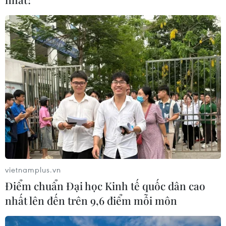
Đắk Lắk bảo đảm điều kiện học tập
cho học sinh vùng biên
07/08/2026 07:35
Xem thêm
CƠ QUAN CHỦ QUẢN: THÔNG TẤN XÃ VIỆT NAM
vietnamplus.vn
Tổng Biên tập: TRẦN TIẾN DUẨN
Điểm chuẩn Đại học Kinh tế quốc dân cao
Phó Tổng Biên tập: NGUYỄN THỊ TÁM, KHÚC THANH
nhất lên đến trên 9,6 điểm mỗi môn
THỦY