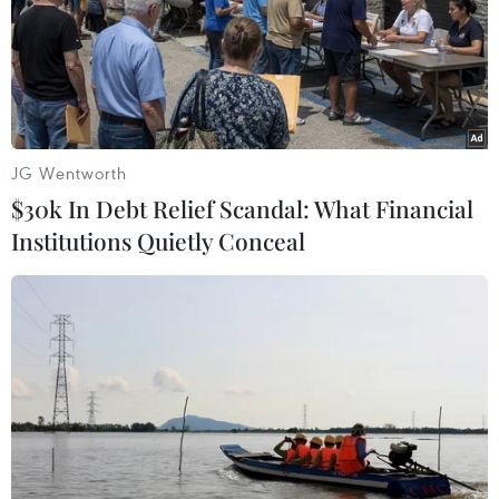
Ra mắt Sáng kiến
CapitaLand vì cộng đồng
vững mạnh với khoản tài
trợ 54 tỷ đồng
Ngân sách hỗ trợ 54 tỷ đồng sẽ được trao cho
JG Wentworth
những dự án tiêu biểu của các tổ chức phi lợi
$30k In Debt Relief Scandal: What Financial
nhuận tại Singapore, Ấn Độ, Trung Quốc và Việt
Institutions Quietly Conceal
Nam, tập trung vào lĩnh vực giáo dục, y tế và
phúc lợi.
(Vietnam+)