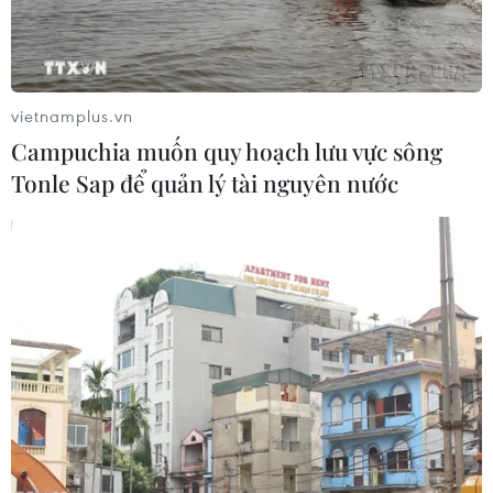
vietnamplus.vn
Campuchia muốn quy hoạch lưu vực sông
Tonle Sap để quản lý tài nguyên nước
#CapitaLand
#học bổng
#giáo dục Việt Nam
#quỹ thiện nguyện
#tài trợ giáo dục
#hỗ trợ học sinh
Bắc Giang
Bắc Ninh
Hưng Yên
Long An
Phú Thọ
Tây Ninh
Tp. Hồ Chí Minh
Theo dõi VietnamPlus