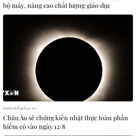
bộ máy, nâng cao chất lượng giáo dục
CapitaLand Development khởi công dự án
nhà ở The Senique Hanoi
17/10/2024 10:47
Lấy cảm hứng từ nét văn hóa kiến trúc mây tre đan
truyền thống và đương đại, dự án nhà ở The Senique
Hanoi là sự kết hợp và là tác phẩm độc bản ghi dấu ấn
“Đông” - “Tây” ngay trong lòng Thủ đô Hà Nội.
vietnamplus.vn
Châu Âu sẽ chứng kiến nhật thực toàn phần
hiếm có vào ngày 12/8