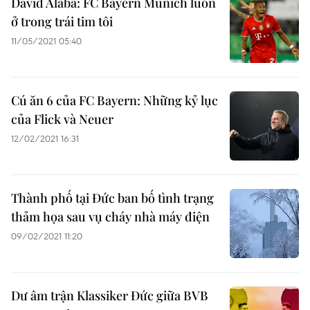
David Alaba: FC Bayern Munich luôn
ở trong trái tim tôi
11/05/2021 05:40
Cú ăn 6 của FC Bayern: Những kỷ lục
của Flick và Neuer
12/02/2021 16:31
Thành phố tại Đức ban bố tình trạng
thảm họa sau vụ cháy nhà máy điện
09/02/2021 11:20
Dư âm trận Klassiker Đức giữa BVB