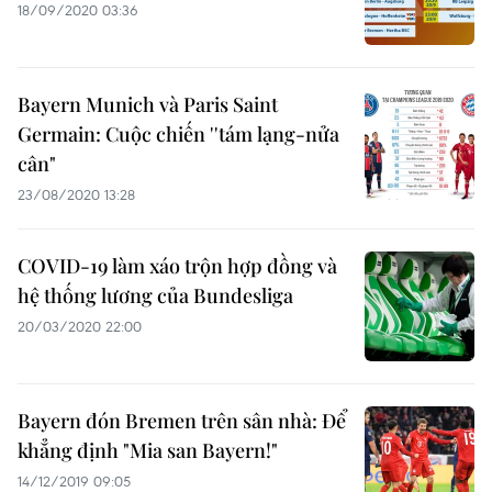
18/09/2020 03:36
Bayern Munich và Paris Saint
Germain: Cuộc chiến ''tám lạng-nửa
cân"
23/08/2020 13:28
COVID-19 làm xáo trộn hợp đồng và
hệ thống lương của Bundesliga
20/03/2020 22:00
Bayern đón Bremen trên sân nhà: Để
khẳng định "Mia san Bayern!"
14/12/2019 09:05