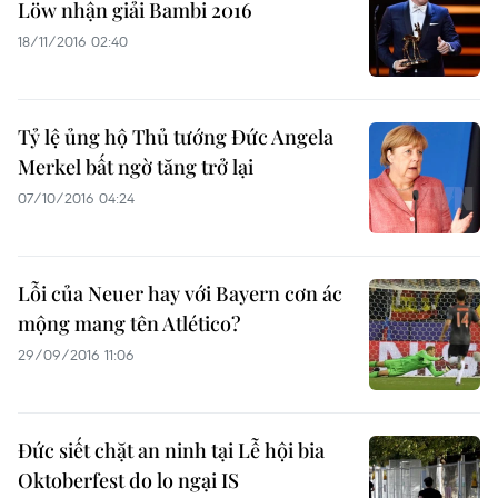
Löw nhận giải Bambi 2016
18/11/2016 02:40
Tỷ lệ ủng hộ Thủ tướng Đức Angela
Merkel bất ngờ tăng trở lại
07/10/2016 04:24
Lỗi của Neuer hay với Bayern cơn ác
mộng mang tên Atlético?
29/09/2016 11:06
Đức siết chặt an ninh tại Lễ hội bia
Oktoberfest do lo ngại IS