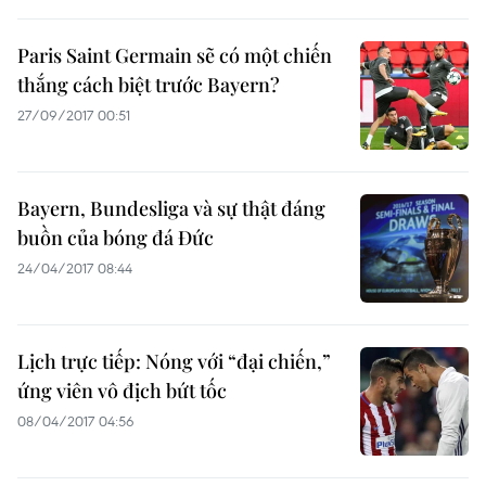
Paris Saint Germain sẽ có một chiến
thắng cách biệt trước Bayern?
27/09/2017 00:51
Bayern, Bundesliga và sự thật đáng
buồn của bóng đá Đức
24/04/2017 08:44
Lịch trực tiếp: Nóng với “đại chiến,”
ứng viên vô địch bứt tốc
08/04/2017 04:56