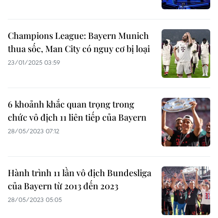
Champions League: Bayern Munich
thua sốc, Man City có nguy cơ bị loại
23/01/2025 03:59
6 khoảnh khắc quan trọng trong
chức vô địch 11 liên tiếp của Bayern
28/05/2023 07:12
Hành trình 11 lần vô địch Bundesliga
của Bayern từ 2013 đến 2023
28/05/2023 05:05