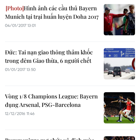
Hình ảnh các cầu thủ Bayern
Munich tại trại huấn luyện Doha 2017
04/01/2017 13:01
Đức: Tai nạn giao thông thảm khốc
trong đêm Giao thừa, 6 người chết
01/01/2017 13:50
Vòng 1/8 Champions League: Bayern
đụng Arsenal, PSG-Barcelona
12/12/2016 11:46