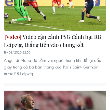
Video cận cảnh PSG đánh bại RB
Leipzig, thẳng tiến vào chung kết
18/08/2020 22:50
Angel di Maria đã sắm vai người hùng khi để lại dấu
giày trong cả ba bàn thắng của Paris Saint-Germain
trước RB Leipzig.