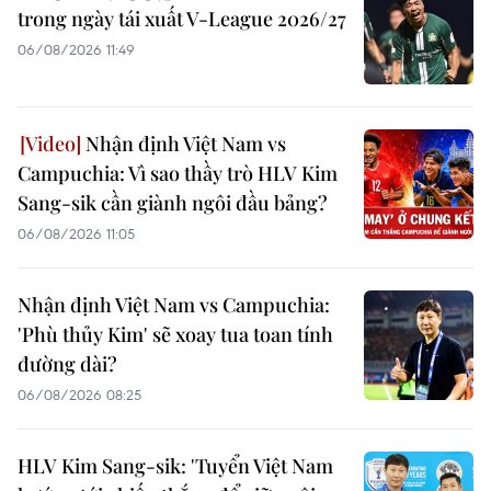
trong ngày tái xuất V-League 2026/27
06/08/2026 11:49
Nhận định Việt Nam vs
Campuchia: Vì sao thầy trò HLV Kim
Sang-sik cần giành ngôi đầu bảng?
06/08/2026 11:05
Nhận định Việt Nam vs Campuchia:
'Phù thủy Kim' sẽ xoay tua toan tính
đường dài?
06/08/2026 08:25
HLV Kim Sang-sik: 'Tuyển Việt Nam