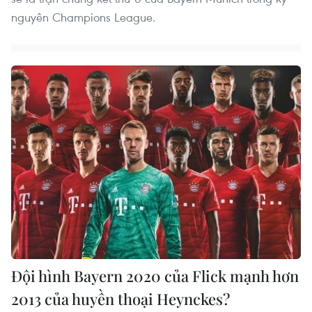
nguyên Champions League.
Đội hình Bayern 2020 của Flick mạnh hơn
2013 của huyền thoại Heynckes?