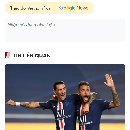
Theo dõi VietnamPlus
TIN LIÊN QUAN