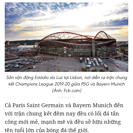
Sân vận động Estádio da Luz tại Lisbon, nơi diễn ra trận chung
kết Champions League 2019-20 giữa PSG và Bayern Munich
(Ảnh: Fcb.com)
Cả Paris Saint Germain và Bayern Munich đến
với trận chung kết đêm nay đều có lối đá tấn
công mới mẻ, mạnh mẽ và đều sở hữu những
tên tuổi lớn của bóng đá thế giới.