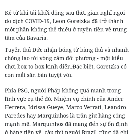
Kể từ khi tái khởi động sau thời gian nghỉ ngơi
do dịch COVID-19, Leon Goretzka đã trở thành
một phần không thể thiếu ở tuyến tiền vệ trung
tâm của Bavaria.
Tuyển thủ Đức nhận bóng từ hàng thủ và nhanh
chóng lao tới vòng cấm đối phương - một kiểu
chơi box-to-box kinh điển.Đặc biệt, Goretzka có
con mắt săn bàn tuyệt vời.
Phía PSG, người Pháp không quá mạnh trong
lĩnh vực cụ thể đó. Nhiệm vụ chính của Ander
Herrera, Idrissa Gueye, Marco Verrati, Leandro
Paredes hay Marquinhos là trấn giữ hàng công
mạnh mẽ. Marquinhos đã mang đến sự ổn định
ở hàng tiền vệ, cầu thủ người Brazil cũng đã ghi