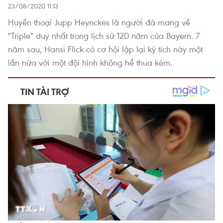
23/08/2020 11:13
Huyền thoại Jupp Heynckes là người đã mang về
"Triple" duy nhất trong lịch sử 120 năm của Bayern. 7
năm sau, Hansi Flick có cơ hội lập lại kỳ tích này một
lần nữa với một đội hình không hề thua kém.