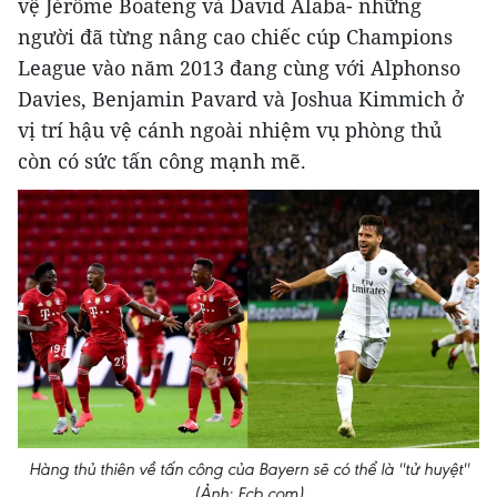
vệ Jérôme Boateng và David Alaba- những
người đã từng nâng cao chiếc cúp Champions
League vào năm 2013 đang cùng với Alphonso
Davies, Benjamin Pavard và Joshua Kimmich ở
vị trí hậu vệ cánh ngoài nhiệm vụ phòng thủ
còn có sức tấn công mạnh mẽ.
Hàng thủ thiên về tấn công của Bayern sẽ có thể là ''tử huyệt''
(Ảnh: Fcb.com)