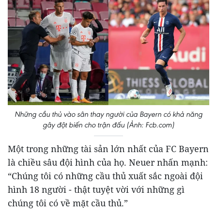
Những cầu thủ vào sân thay người của Bayern có khả năng
gây đột biến cho trận đấu (Ảnh: Fcb.com)
Một trong những tài sản lớn nhất của FC Bayern
là chiều sâu đội hình của họ. Neuer nhấn mạnh:
“Chúng tôi có những cầu thủ xuất sắc ngoài đội
hình 18 người - thật tuyệt vời với những gì
chúng tôi có về mặt cầu thủ.”