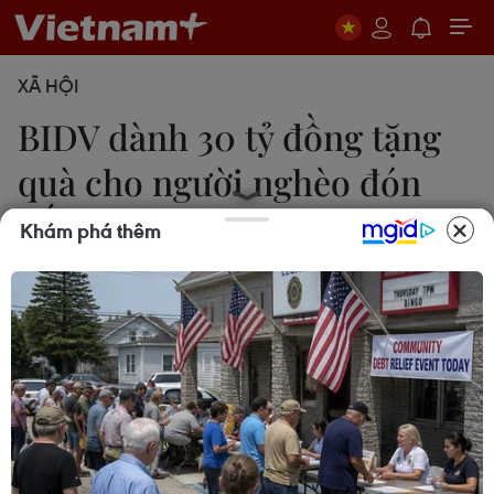
XÃ HỘI
BIDV dành 30 tỷ đồng tặng
quà cho người nghèo đón
Tết
Khám phá thêm
21/01/2021 09:31
BIDV dành tặng 60.000 suất quà trị giá mỗi suất
500.000 đồng để dành tặng cho các gia đình
thương binh liệt sỹ, công nhân viên chức lao động
nghèo, bệnh nhân nghèo... đón Tết.