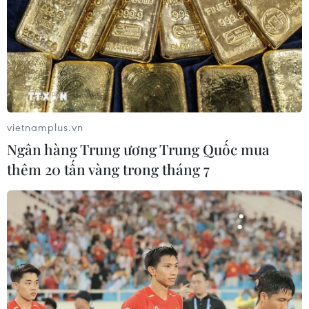
vietnamplus.vn
Ngân hàng Trung ương Trung Quốc mua
thêm 20 tấn vàng trong tháng 7
BIDV dành 8 tỷ đồng hỗ trợ 4 tỉnh miền
Trung bị ảnh hưởng bởi lũ lụt
20/10/2020 10:58
Ngoài ủng hộ bằng tiền, BIDV cũng đang chỉ đạo các
chi nhánh tổng hợp đề xuất các giải pháp hỗ trợ khó
khăn cho các doanh nghiệp, khách hàng tại miền Trung