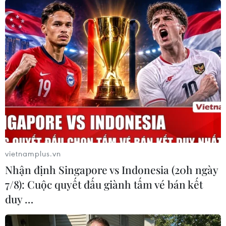
vải thân thiện với môi trường cho các vận động
viên đạt thứ hạng theo thể lệ của chương trình./.
(Vietnam+)
vietnamplus.vn
Nhận định Singapore vs Indonesia (20h ngày
7/8): Cuộc quyết đấu giành tấm vé bán kết
duy …
#BIDV
#Quà Tết cho người nghèo
#công nhân