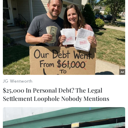
#giải chạy
Theo dõi VietnamPlus
JG Wentworth
TIN LIÊN QUAN
$25,000 In Personal Debt? The Legal
Settlement Loophole Nobody Mentions