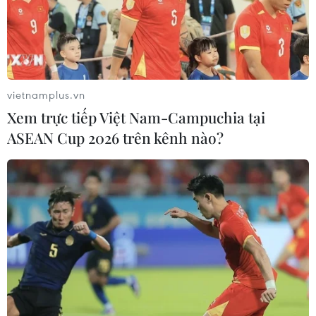
chịu thiệt hại trực tiếp do lũ lụt gây ra.
vietnamplus.vn
Xem trực tiếp Việt Nam-Campuchia tại
ASEAN Cup 2026 trên kênh nào?
BIDV tổ chức giải chạy Tết ấm cho người
nghèo-vì miền Trung thương yêu
30/10/2020 03:34