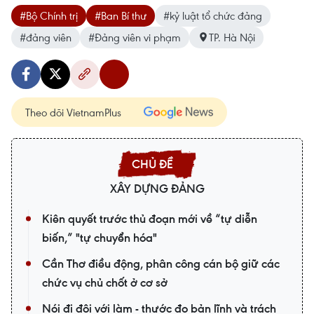
#Bộ Chính trị
#Ban Bí thư
#kỷ luật tổ chức đảng
#đảng viên
#Đảng viên vi phạm
TP. Hà Nội
Theo dõi VietnamPlus
XÂY DỰNG ĐẢNG
Kiên quyết trước thủ đoạn mới về “tự diễn
biến,” "tự chuyển hóa"
Cần Thơ điều động, phân công cán bộ giữ các
chức vụ chủ chốt ở cơ sở
Nói đi đôi với làm - thước đo bản lĩnh và trách