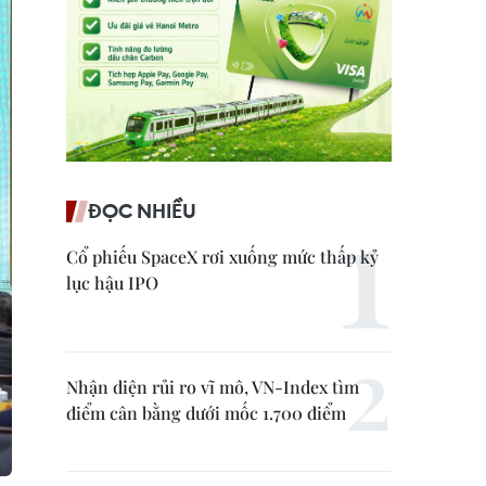
ĐỌC NHIỀU
Cổ phiếu SpaceX rơi xuống mức thấp kỷ
lục hậu IPO
Nhận diện rủi ro vĩ mô, VN-Index tìm
điểm cân bằng dưới mốc 1.700 điểm