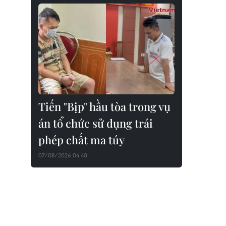
Tiến "Bịp" hầu tòa trong vụ
án tổ chức sử dụng trái
phép chất ma túy
07/08/2026 04:40