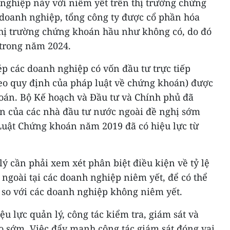
 nghiệp này với niêm yết trên thị trường chứng
doanh nghiệp, tổng công ty được cổ phần hóa
 thị trường chứng khoán hầu như không có, do đó
 trong năm 2024.
 các doanh nghiệp có vốn đầu tư trực tiếp
heo quy định của pháp luật về chứng khoán) được
oán. Bộ Kế hoạch và Đầu tư và Chính phủ đã
n của các nhà đầu tư nước ngoài đề nghị sớm
 Luật Chứng khoán năm 2019 đã có hiệu lực từ
ý cần phải xem xét phân biệt điều kiện về tỷ lệ
ngoài tại các doanh nghiệp niêm yết, để có thể
 so với các doanh nghiệp không niêm yết.
u lực quản lý, công tác kiểm tra, giám sát và
áo sớm. Việc đẩy mạnh công tác giám sát đóng vai