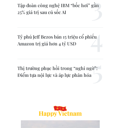
Tập đoàn công nghệ IBM “bốc hơi” gần
25% giá trị sau cú sốc AI
Tỷ phú Jeff Bezos bán 15 triệu cổ phiếu
Amazon trị giá hơn 4 tỷ USD
Thị trường phục hồi trong “nghi ngờ”:
Điểm tựa nội lực và áp lực phân hóa