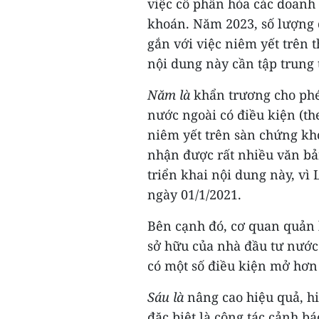
việc cổ phần hóa các doanh
khoán. Năm 2023, số lượng 
gắn với việc niêm yết trên
nội dung này cần tập trung
Năm là
khẩn trương cho phép
nước ngoài có điều kiện (t
niêm yết trên sàn chứng kh
nhận được rất nhiều văn bả
triển khai nội dung này, vì
ngày 01/1/2021.
Bên cạnh đó, cơ quan quản l
sở hữu của nhà đầu tư nước 
có một số điều kiện mở hơn
Sáu là
nâng cao hiệu quả, hiệ
đặc biệt là công tác cảnh b