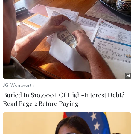
Huy chương Vàng ASIAD 19 Phạm Quang
Huy: Xạ thủ 'con nhà nòi'
28/09/2023 08:54
Phạm Quang Huy, người vừa giải tỏa cơn khát "vàng"
kéo dài 40 năm cho Bắn súng Việt Nam, là con của 2
vận động viên quen thuộc: Xạ thủ Phạm Cao Sơn và Xạ
JG Wentworth
thủ Đặng Thị Hằng.
Buried In $10,000+ Of High-Interest Debt?
Read Page 2 Before Paying