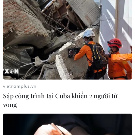
vietnamplus.vn
Sập công trình tại Cuba khiến 2 người tử
vong
TIN CÙNG CHUYÊN MỤC
Cục diện ASEAN Cup: Việt Nam
quyết giành ngôi đầu, Thái Lan vẫn