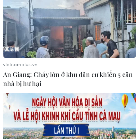
ASEAN Cup 2026: Đội tuyển Việt
Nam sẵn sàng cho đại chiến ở "chảo
lửa" Pakansari
03/08/2026 03:13
Lịch thi đấu ASEAN Cup 2026 ngày
3/8: Việt Nam quyết đấu Indonesia
vietnamplus.vn
03/08/2026 01:40
An Giang: Cháy lớn ở khu dân cư khiến 5 căn
nhà bị hư hại
Nhận định Việt Nam vs
Indonesia: Thầy Kim cần thay đổi để
giành chiến thắng?
03/08/2026 00:06