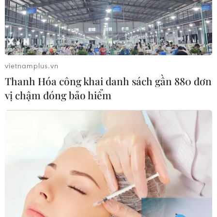
Nữ 2023, Bóng đá Nữ Việt Nam rút ra nhiều bài học lớn
để hướng tới mục tiêu trở lại giải đấu cấp độ thế giới
này trong tương lai gần.
vietnamplus.vn
Thanh Hóa công khai danh sách gần 880 đơn
vị chậm đóng bảo hiểm