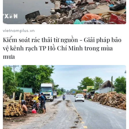
Đây là sự kiện do Báo Thể thao Việt Nam khởi
xướng, tổ chức lần đầu tiên vào năm 1978 nhằm
mục đích tôn vinh các vận động viên và huấn
vietnamplus.vn
luyện viên có thành tích xuất sắc nổi bật trong
Kiểm soát rác thải từ nguồn - Giải pháp bảo
năm, qua đó cũng là sự cổ vũ, khích lệ đối với
vệ kênh rạch TP Hồ Chí Minh trong mùa
các vận động viên, huấn luyện viên khác của
mưa
thể thao nước nhà.
Sau khi Báo Thể thao Việt Nam sáp nhập vào
Tạp chí Thể thao (năm 2021), Cuộc bầu chọn đã
tiếp tục được tổ chức bởi Tạp chí Thể thao dưới
sự chỉ đạo của Tổng cục Thể dục thể thao (nay là
Cục Thể dục thể thao thuộc Bộ Văn hoá, Thể thao
và Du lịch)./.
(TTXVN/Vietnam+)