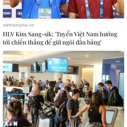
Khai mạc Vòng loại môn Bóng rổ Đại
hội Thể thao sinh viên toàn quốc
vietnamplus.vn
năm 2026
HLV Kim Sang-sik: 'Tuyển Việt Nam hướng
05/08/2026 11:57
tới chiến thắng để giữ ngôi đầu bảng'
Toàn cảnh ASEAN Cup: Thái
Lan "thắng như chẻ tre", thách thức
tuyển Việt Nam
05/08/2026 07:15
Nhận định Philippines vs
Thái Lan: Madam Pang treo thưởng
tiền tỷ, "Voi chiến" quyết thắng
04/08/2026 09:19