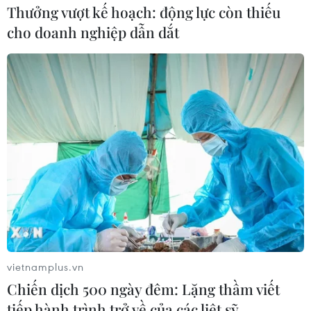
Thưởng vượt kế hoạch: động lực còn thiếu
Thua đậm Nhật Bản, Đội tuyển nữ Việt Nam
cho doanh nghiệp dẫn dắt
chia tay giải châu Á 2026
TỔNG KẾT NĂM 2023
Giải thưởng Hội Nhà văn Việt Nam năm 2023:
Văn xuôi ‘áp đảo’ thơ
Những điểm đặc biệt trong 20 đề cử Gương
mặt trẻ Việt Nam tiêu biểu năm 2023
Phim Việt “tung hoành” bảng
xếp hạng doanh thu khủng năm 2023
vietnamplus.vn
Chiến dịch 500 ngày đêm: Lặng thầm viết
Nhật Bản: Thặng dư tài khoản vãng lai tăng
tiếp hành trình trở về của các liệt sỹ
gấp đôi trong năm 2023