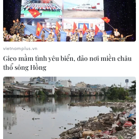
số điểm 259.
Đội tuyển Nữ Việt Nam kết
thúc năm 2023 với vị trí số
1 Đông Nam Á
vietnamplus.vn
Mặc dù tụt ba bậc xuống hạng 37
Gieo mầm tình yêu biển, đảo nơi miền châu
thế giới ở bảng xếp hạng FIFA
thổ sông Hồng
quý 4 song Đội tuyển Nữ Việt
Nam vẫn kết thúc năm 2023 với vị
trí số 1 khu vực Đông Nam Á.
Đã thành truyền thống, cứ vào dịp cuối năm,
ngành Thể dục thể thao và giới báo chí lại cùng
nhau hướng về một sự kiện chung: “Cuộc bầu
chọn vận động viên, huấn luyện viên tiêu biểu
toàn quốc.”