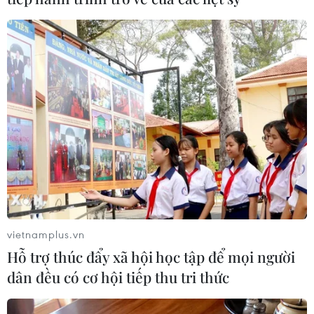
Đẩy mạnh số hóa, xanh hóa thúc đẩy chất
lượng ngành bưu chính
TIN LIÊN QUAN
vietnamplus.vn
Hỗ trợ thúc đẩy xã hội học tập để mọi người
dân đều có cơ hội tiếp thu tri thức