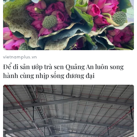
vietnamplus.vn
Để di sản ướp trà sen Quảng An luôn song
hành cùng nhịp sống đương đại
Bóng đá Nữ Việt Nam rút ra nhiều bài học
lớn sau World Cup 2023
02/08/2023 14:19
Qua những trận đấu tại Vòng chung kết FIFA World Cup