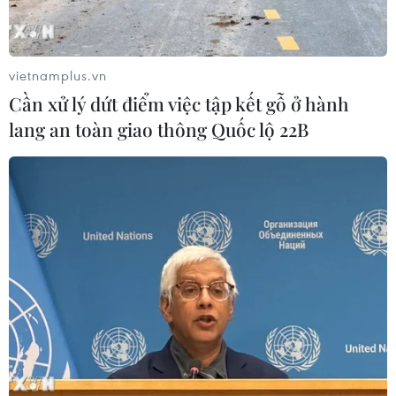
vietnamplus.vn
Cần xử lý dứt điểm việc tập kết gỗ ở hành
lang an toàn giao thông Quốc lộ 22B
#Đội tuyển Bóng đá Nữ Việt Nam
#Phạm Quang Huy
#Vận động viên tiêu biểu
#Nguyễn Thị Hồng
#Lê Văn Công