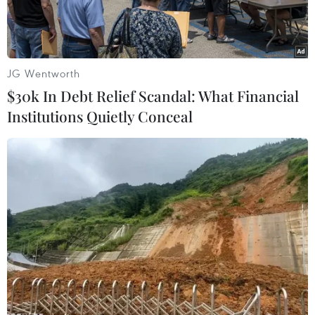
JG Wentworth
$30k In Debt Relief Scandal: What Financial
Institutions Quietly Conceal
Tuyển Bóng đá Nữ Việt Nam trải qua năm 2023 đáng nhớ.
(Ảnh: Hoàng Linh/TTXVN)
Ngày 29/12, Cuộc bầu chọn Vận động viên, Huấn
luyện viên tiêu biểu Toàn quốc 2023 đã được
tiến hành với sự tham gia bầu chọn của hàng