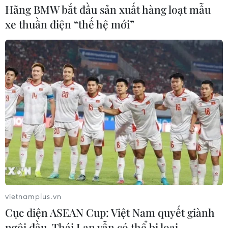
Hãng BMW bắt đầu sản xuất hàng loạt mẫu
xe thuần điện “thế hệ mới”
vietnamplus.vn
Cục diện ASEAN Cup: Việt Nam quyết giành
ngôi đầu, Thái Lan vẫn có thể bị loại