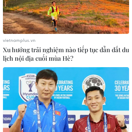
06/08/2026 08:25
HLV Kim Sang-sik: 'Tuyển Việt Nam
hướng tới chiến thắng để giữ ngôi
đầu bảng'
vietnamplus.vn
06/08/2026 07:25
Xu hướng trải nghiệm nào tiếp tục dẫn dắt du
lịch nội địa cuối mùa Hè?
Chủ tịch Liên đoàn Bóng đá thế giới
chịu sức ép chưa từng có
06/08/2026 04:12
Futsal Việt Nam bất bại sau trận hòa
khó tin trước chủ nhà Thái Lan
06/08/2026 02:38