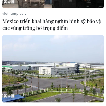
vietnamplus.vn
Mexico triển khai hàng nghìn binh sỹ bảo vệ
các vùng trồng bơ trọng điểm
Yêu cầu kiểm soát chặt thịt nhập khẩu sau
bê bối “thịt bẩn Brazil”
05/04/2017 10:10
Bộ Tài chính vừa có công văn hỏa tốc số 4451/BTC-
TCHQ yêu cầu cục hải quan các tỉnh, thành phố tăng
cường kiểm soát việc nhập khẩu đối với các mặt hàng
thịt và sản phẩm từ thịt.