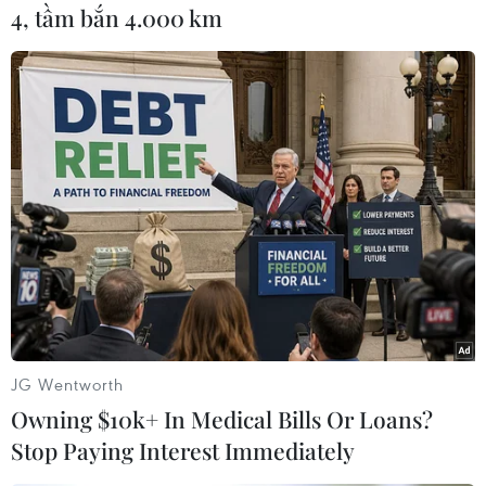
Vụ bê bối “thịt bẩn” tại Brazil bắt đầu xảy ra từ
4, tầm bắn 4.000 km
ngày 17/3 khi cảnh sát nước này thông báo phát
hiện một đường dây nhận hối lộ, cấp giấy
chứng nhận cho các sản phẩm không đạt chất
lượng cũng như cho phép các cơ sở sản xuất sử
dụng chất cấm để tạo màu đẹp và mùi thơm cho
các sản phẩm được chế biến từ thịt.
Nhà chức trách của Brazil đã mở một cuộc điều
tra trên diện rộng nhằm phanh phui các hoạt
động phi pháp tại các cơ sở đóng gói mặt hàng
này.
Tổng cộng có hơn 20 cơ sở đóng gói thịt, trong
JG Wentworth
đó có các tập đoàn chế biến thực phẩm lớn nhất
Owning $10k+ In Medical Bills Or Loans?
thế giới là JBS và BRF bị phát hiện có hành vi
Stop Paying Interest Immediately
"lót tay" cho các nhân viên kiểm dịch để họ
“làm ngơ” và thay đổi hạn sử dụng của các mặt