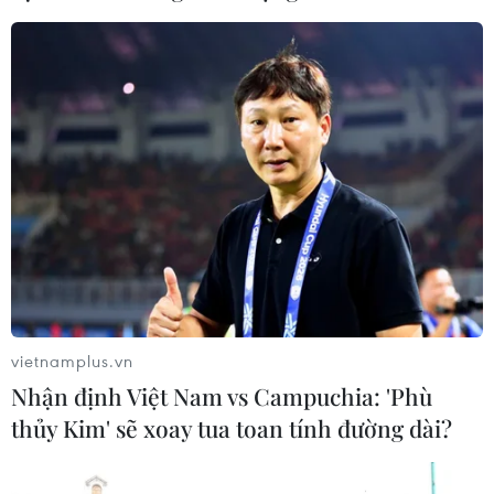
điểm của doanh nghiệp thực phẩm
Ba Lan
06/08/2026 14:03
Lâm Đồng vào cao điểm vụ cá Nam,
ngư dân phấn khởi vươn khơi
06/08/2026 09:06
Giá dầu tăng khi nhà đầu tư thận
trọng trước tình hình Trung Đông
vietnamplus.vn
06/08/2026 09:03
Nhận định Việt Nam vs Campuchia: 'Phù
thủy Kim' sẽ xoay tua toan tính đường dài?
Giá vàng tăng phiên thứ tư liên tiếp,