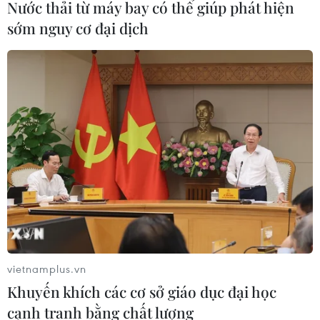
Nước thải từ máy bay có thể giúp phát hiện
Mexico triển khai hàng nghìn binh sỹ
sớm nguy cơ đại dịch
bảo vệ các vùng trồng bơ trọng điểm
07/08/2026 00:09
Mỹ kiểm tra gần 500 chiếc Boeing 737
MAX do nguy cơ nứt thân máy bay
06/08/2026 23:31
Ngoại giao kinh tế: Kiến tạo hệ sinh
thái đồng hành và thúc đẩy tự chủ
công nghệ
vietnamplus.vn
06/08/2026 15:33
Khuyến khích các cơ sở giáo dục đại học
cạnh tranh bằng chất lượng
Việt Nam tiếp tục là thị trường trọng