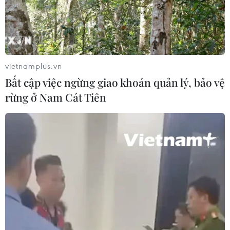
06/08/2026 03:34
Moody’s cảnh báo hạ tầng điện hạn
chế tiềm năng phát triển AI của
Mexico
vietnamplus.vn
06/08/2026 03:33
Bất cập việc ngừng giao khoán quản lý, bảo vệ
rừng ở Nam Cát Tiên
Các công viên Disney ghi nhận
doanh thu quý kỷ lục
06/08/2026 03:33
Làm giàu từ cây na ở vùng cao tại
Ninh Bình
06/08/2026 02:50