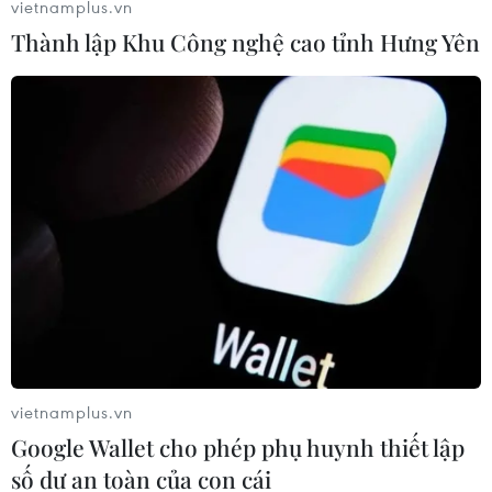
vietnamplus.vn
Thành lập Khu Công nghệ cao tỉnh Hưng Yên
63 đối tượng đã bị buộc tội trong vụ bê bối
thịt bẩn Brazil
17/04/2017 06:03
vietnamplus.vn
Cảnh sát Brazil thông báo đã buộc tội 63 người có dính
Google Wallet cho phép phụ huynh thiết lập
líu tới một đường dây nhận hối lộ để cấp giấy chứng
số dư an toàn của con cái
nhận cho các sản phẩm thịt ôi thiu, kém chất lượng