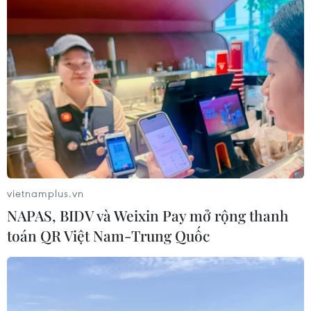
Tổng Biên tập: TRẦN TIẾN DUẨN
Phó Tổng Biên tập: NGUYỄN THỊ TÁM, KHÚC THANH
THỦY
Sở hữu trí tuệ
Quy định sử dụng
RSS
Hỗ trợ
Ngôn ngữ
TTXVN
Dịch vụ tin
Quảng cáo
vietnamplus.vn
Liên hệ
NAPAS, BIDV và Weixin Pay mở rộng thanh
toán QR Việt Nam-Trung Quốc
Giấy phép số: 1374/GP-BTTTT do Bộ Thông tin và Truyền thông
cấp ngày 11/9/2008.
Quảng cáo: Phó TBT Nguyễn Thị Tám: 093.5958688, Email: