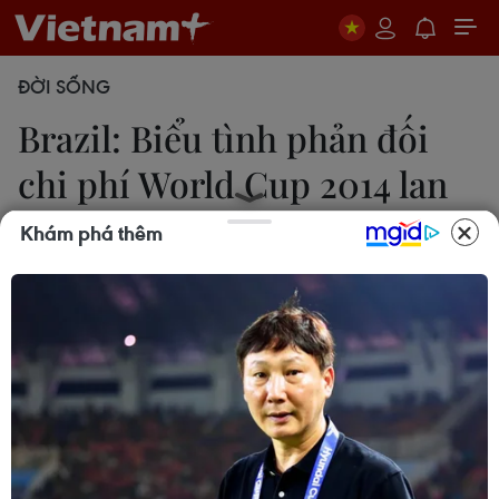
ĐỜI SỐNG
Brazil: Biểu tình phản đối
chi phí World Cup 2014 lan
rộng
Khám phá thêm
16/05/2014 05:34
Brazil - nước chủ nhà của World Cup 2014 - một lần
nữa đối mặt với biểu tình phản đối lan rộng liên
quan tới vấn đề chi phí tổ chức quá cao.