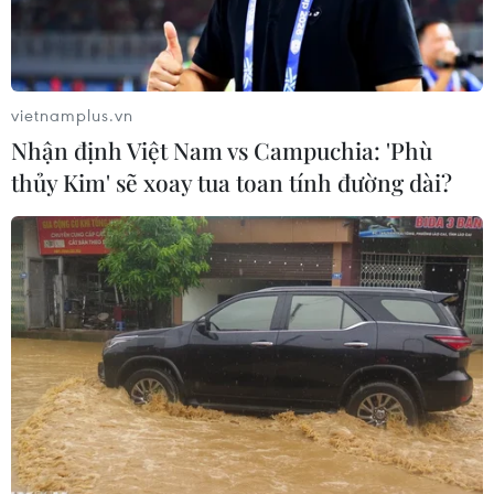
vietnamplus.vn
Nhận định Việt Nam vs Campuchia: 'Phù
thủy Kim' sẽ xoay tua toan tính đường dài?
Lực lượng cảnh sát đặc nhiệm Brazil tuần tra trên các đường
phố tại Copacabana ngày 23/4. (Nguồn: AFP/TTXVN)
Bốn tuần trước thềm khởi tranh Vòng chung kết
Giải Vô địch bóng đá thế giới (World Cup) 2014,
Brazil - nước chủ nhà của World Cup năm nay -
một lần nữa đối mặt với biểu tình phản đối lan