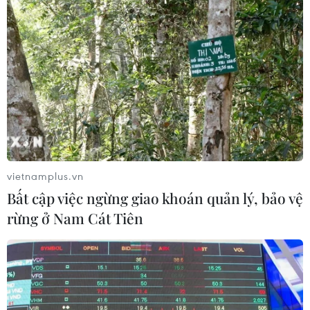
(TTXVN/Vietnam+)
vietnamplus.vn
Bất cập việc ngừng giao khoán quản lý, bảo vệ
rừng ở Nam Cát Tiên
#Brazil
#World Cup 2014
#Biểu tình
#Chi phí tổ chức
#Diễu hành
#FBI