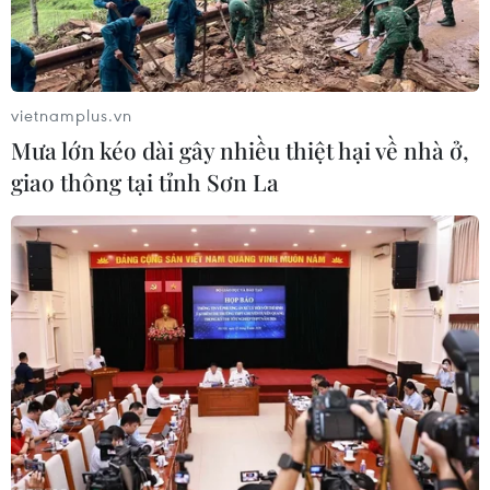
vietnamplus.vn
Mưa lớn kéo dài gây nhiều thiệt hại về nhà ở,
giao thông tại tỉnh Sơn La
Brazil nhận cú sốc lớn ngay trước thềm
World Cup 2014
14/05/2014 15:05
Ngay trước thềm World Cup 2014, nước chủ nhà Brazil
đã phải nhận cú sốc khi huấn luyện viên Luiz Felipe
Scolari có nguy cơ phải ngồi tù.