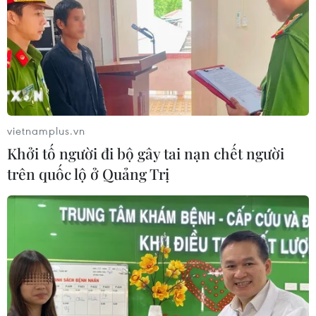
vietnamplus.vn
Khởi tố người đi bộ gây tai nạn chết người
trên quốc lộ ở Quảng Trị
TIN CÙNG CHUYÊN MỤC
Bão Dolphin hướng vào miền Đông
Trung Quốc, cảnh báo mưa lớn trên
diện rộng
06/08/2026 08:36