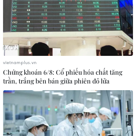
#Chiến dịch an ninh
#Bạo lực
Brazil
Theo dõi VietnamPlus
vietnamplus.vn
Chứng khoán 6/8: Cổ phiếu hóa chất tăng
trần, trắng bên bán giữa phiên đỏ lửa
TIN LIÊN QUAN