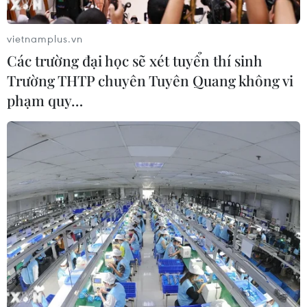
vietnamplus.vn
Các trường đại học sẽ xét tuyển thí sinh
Trường THTP chuyên Tuyên Quang không vi
phạm quy…
Brazil: Giao thông tại Rio de Janeiro hỗn
loạn do đình công
14/05/2014 04:43
Rio de Janeiro - một trong những thành phố đăng cai
World Cup 2014 lại lâm vào cảnh hỗn loạn do cuộc đình