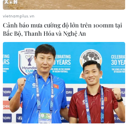
rộng liên quan tới vấn đề chi phí tổ chức quá
cao.
vietnamplus.vn
Tại thành phố trung tâm thương mại Sao Paulo,
Cảnh báo mưa cường độ lớn trên 100mm tại
khoảng 5.000 thành viên của Phong trào Công
Bắc Bộ, Thanh Hóa và Nghệ An
nhân Không nhà cửa (MTST) đã tiến hành biểu
tình trên đường phố và diễn hành tới sân vận
động Corinthians Arena - địa điểm sẽ diễn ra
trận đấu mở màn World Cup 2014 giữa Brazil và
Croatia ngày 12/6 tới.
Dòng người biểu tình đã chặn đứng nhiều tuyến
đường chính trong thành phố và gây tắc nghẽn
giao thông dài tới 150km. Cảnh sát đã buộc phải
sử dụng tới súng hơi cay để trấn áp khi tình
hình căng thẳng leo thang vào khoảng 19 giờ
theo giờ địa phương (22 giờ GMT).