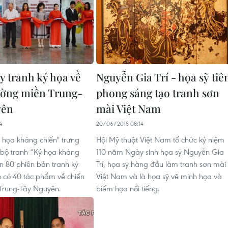
y tranh ký họa về
Nguyễn Gia Trí - họa sỹ tiê
ường miền Trung-
phong sáng tạo tranh sơn
yên
mài Việt Nam
4
20/06/2018 08:14
ý họa kháng chiến" trưng
Hội Mỹ thuật Việt Nam tổ chức kỷ niệm
bộ tranh “Ký họa kháng
110 năm Ngày sinh họa sỹ Nguyễn Gia
ên 80 phiên bản tranh ký
Trí, họa sỹ hàng đầu làm tranh sơn mài
ó có 40 tác phẩm về chiến
Việt Nam và là họa sỹ vẽ minh họa và
Trung-Tây Nguyên.
biếm họa nổi tiếng.