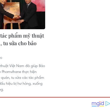
 tác phẩm mỹ thuật
, tu sửa cho bảo
20
thuật Việt Nam đã giúp Bảo
 Phomvihane thực hiện
 quản, tu sửa các tác phẩm
dấu hiệu bị hư hỏng, xuống
ng.