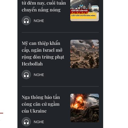
từ đêm nay, cuối tuần
chuyển nắng nóng
NGHE
Mỹ can thiệp khẩn
cấp, ngăn Israel mở
rộng đòn trừng phạt
Hezbollah
NGHE
Nga thông báo tấn
công căn cứ ngầm
của Ukraine
NGHE