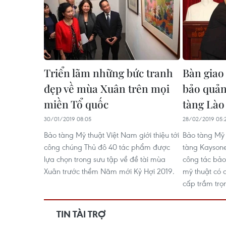
Triển lãm những bức tranh
Bàn giao
đẹp về mùa Xuân trên mọi
bảo quản
miền Tổ quốc
tàng Lào
30/01/2019 08:05
28/02/2019 05:
Bảo tàng Mỹ thuật Việt Nam giới thiệu tới
Bảo tàng Mỹ 
công chúng Thủ đô 40 tác phẩm được
tàng Kaysone
lựa chọn trong sưu tập về đề tài mùa
công tác bảo
Xuân trước thềm Năm mới Kỷ Hợi 2019.
mỹ thuật có 
cấp trầm trọ