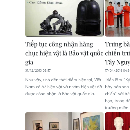
Tiếp tục công nhận hàng
Trưng bà
chục hiện vật là Bảo vật quốc
chiến tr
gia
Tây Ngu
31/12/2013 03:57
17/04/2018 04:3
Như vậy, tính đến thời điểm hiện tại, Việt
Triển lãm “K
Nam có 67 hiện vật và nhóm hiện vật đã
bày bản sao 
được công nhận là Bảo vật quốc gia.
chiến” với tr
họa, trong đ
trường miền 