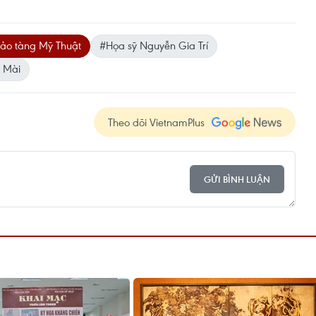
ảo tàng Mỹ Thuật
#Họa sỹ Nguyễn Gia Trí
 Mài
Theo dõi VietnamPlus
GỬI BÌNH LUẬN