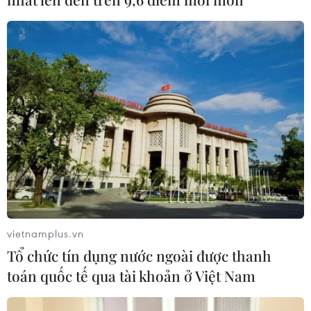
CƠ QUAN CHỦ QUẢN: THÔNG TẤN XÃ VIỆT NAM
Tổng Biên tập: TRẦN TIẾN DUẨN
Phó Tổng Biên tập: NGUYỄN THỊ TÁM, KHÚC THANH
THỦY
Sở hữu trí tuệ
Quy định sử dụng
RSS
Hỗ trợ
vietnamplus.vn
Ngôn ngữ
TTXVN
Tổ chức tín dụng nước ngoài được thanh
Dịch vụ tin
Quảng cáo
toán quốc tế qua tài khoản ở Việt Nam
Liên hệ