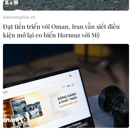
vietnamplus.vn
Đạt tiến triển với Oman, Iran vẫn siết điều
kiện mở lại eo biển Hormuz với Mỹ