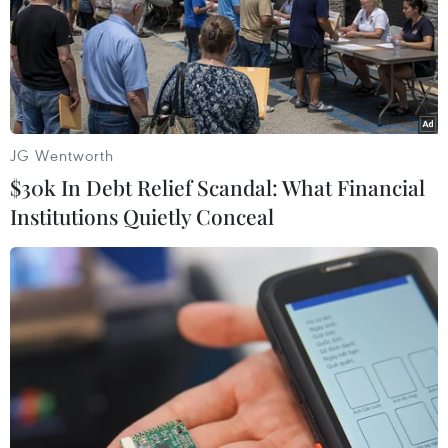
Ở bên kia bờ Đại Tây Dương,
chứng khoán châu Âu đồng loạt
đóng cửa trong sắc đỏ. Các nhà
đầu tư tiếp tục theo dõi hậu quả
từ việc các đảng cực hữu giành
lợi thế trong cuộc bầu cử Nghị
viện châu Âu.
JG Wentworth
$30k In Debt Relief Scandal: What Financial
Institutions Quietly Conceal
(TTXVN/Vietnam+)