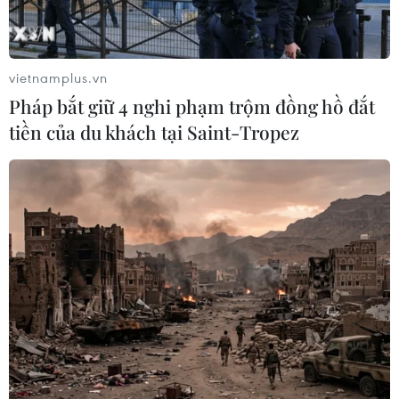
Chứng khoán ngày 29/7: VN-Index
bật tăng lấy lại mốc 1.700 điểm
29/07/2026 09:59
vietnamplus.vn
Pháp bắt giữ 4 nghi phạm trộm đồng hồ đắt
tiền của du khách tại Saint-Tropez
Cổ phiếu công nghệ và bán dẫn của
Mỹ giảm mạnh
29/07/2026 00:20
Chứng khoán châu Á hứng chịu đợt
bán tháo mới
28/07/2026 10:41
Chứng khoán Mỹ diễn biến trái chiều