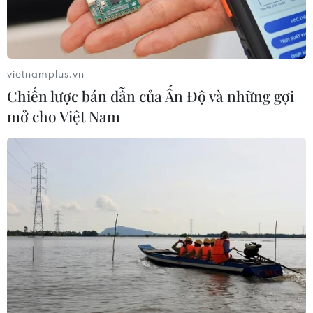
vietnamplus.vn
Chiến lược bán dẫn của Ấn Độ và những gợi
#Chứng khoán Mỹ
#Chỉ số giá tiêu dùng
mở cho Việt Nam
#Cắt giảm lãi suất
#Cục Dự trữ Liên bang Mỹ
Mỹ
Theo dõi VietnamPlus
TIN LIÊN QUAN