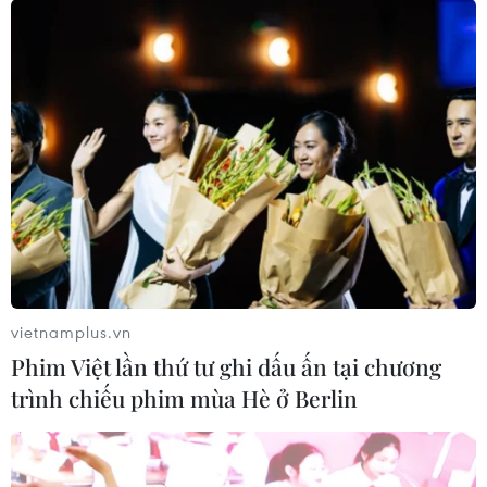
Số tài khoản chứng khoán mở mới quay
đầu tăng mạnh trong tháng Năm
09/06/2024 04:39
Tháng Năm vừa qua, nhà đầu tư trong nước mở mới
132.010 tài khoản, trong đó nhà đầu tư cá nhân 131.839
tài khoản; nhà đầu tư nước ngoài mở mới 210 tài khoản;
trong đó nhà đầu tư cá nhân 217 tài khoản.
vietnamplus.vn
Phim Việt lần thứ tư ghi dấu ấn tại chương
trình chiếu phim mùa Hè ở Berlin