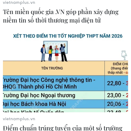
vietnamplus.vn
Tên miền quốc gia .VN góp phần xây dựng
niềm tin số thời thương mại điện tử
TIN CÙNG CHUYÊN MỤC
Chứng khoán tuần tới: VN-Index có
vượt được vùng 1.800 điểm?
09/08/2026 10:42
Thị trường chứng khoán: Sức ép từ
"vùng trũng" thông tin sau một nhịp
phục hồi
08/08/2026 08:04
vietnamplus.vn
VN-Index tăng hơn 3 điểm nhờ sức
Điểm chuẩn trúng tuyển của một số trường