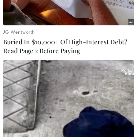
JG Wentworth
Buried In $10,000+ Of High-Interest Debt?
Read Page 2 Before Paying
Giao dịch viên tại Sàn chứng khoán New York, Mỹ. (Ảnh:
THX/TTXVN)
Các chỉ số chứng khoán Mỹ liên tiếp lập kỷ lục
trong tuần qua khi chỉ số tổng hợp S&P 500 kết
thúc bốn phiên lập kỷ lục liên tiếp, nhưng vẫn