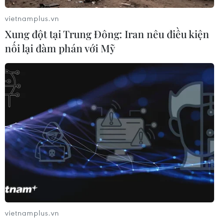
trước tuần lễ quyết định của Fed
vietnamplus.vn
28/07/2026 02:13
Xung đột tại Trung Đông: Iran nêu điều kiện
nối lại đàm phán với Mỹ
Chứng khoán châu Á đồng loạt tăng
khi giá dầu giảm mạnh
27/07/2026 10:18
Khuyến nghị nhà đầu tư chứng
khoán ưu tiên quản trị rủi ro trong
ngắn hạn
26/07/2026 07:18
Vốn hóa các “ông lớn” công nghệ bốc
vietnamplus.vn