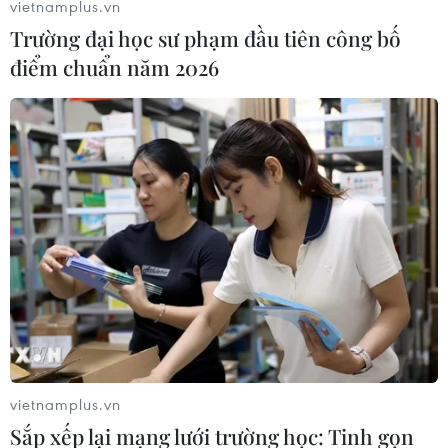
vietnamplus.vn
điểm và đây là mức đóng cửa kỷ lục thứ ba liên tiếp
Trường đại học sư phạm đầu tiên công bố
của hai chỉ số này.
điểm chuẩn năm 2026
vietnamplus.vn
Chứng khoán Mỹ lập kỷ lục mới, chỉ số
Sắp xếp lại mạng lưới trường học: Tinh gọn