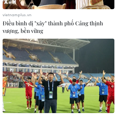
vietnamplus.vn
TIN LIÊN QUAN
Điều bình dị "xây" thành phố Cảng thịnh
vượng, bền vững
Hội nghị Trung ương 4: Nhìn thẳng vào sự