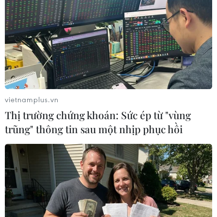
tranh của các doanh nghiệp. Tại nước ta trong
giai đoạn 2021-2030, thực hiện chuyển đổi số
quốc gia, phát triển kinh tế số, nâng cao năng
suất, chất lượng, hiệu quả, sức cạnh tranh của
nền kinh tế là một trong 6 nhiệm vụ trọng tâm
của đất nước, được xác định trong Nghị quyết
Đại hội XIII của Đảng.
vietnamplus.vn
Các tập đoàn, tổng ty, ngân hàng trong khối là
Thị trường chứng khoán: Sức ép từ "vùng
các doanh nghiệp nhà nước lớn có năng lực và
trũng" thông tin sau một nhịp phục hồi
trách nhiệm đi đầu trong thực hiện chuyển đổi
số, vừa đảm bảo vai trò dẫn dắt và sự phát triển
bền vững của doanh nghiệp, vừa góp phần lan
tỏa, thực hiện thành công chuyển đổi số quốc
gia.
Tại Hội nghị, Bộ trưởng Bộ Thông tin và Truyền