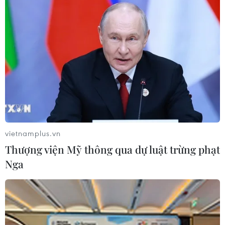
hóa 3.000 tỷ USD nhờ làn sóng lạc
quan mới về AI
03/08/2026 14:35
MB chuẩn bị trả cổ tức cho cổ đông
15%, nâng vốn điều lệ lên 100.000 tỷ
đồng
03/08/2026 13:47
vietnamplus.vn
Xem thêm
Thượng viện Mỹ thông qua dự luật trừng phạt
Nga
CƠ QUAN CHỦ QUẢN: THÔNG TẤN XÃ VIỆT NAM