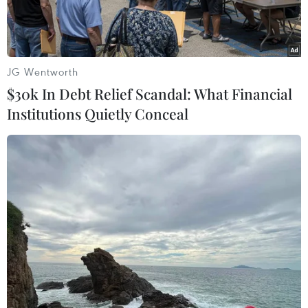
doanh nghiệp.
JG Wentworth
$30k In Debt Relief Scandal: What Financial
Institutions Quietly Conceal
Công nhân Công ty Truyền tải Điện 4 kiểm tra kỹ thuật, vận
hành trạm biến áp 500kV Tân Định. (Ảnh: Ngọc Hà/TTXVN)
Sáng 19/10, tại Hà Nội, Đảng ủy Khối Doanh
nghiệp Trung ương tổ chức Hội nghị thông báo