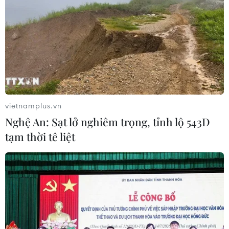
vietnamplus.vn
Nghệ An: Sạt lở nghiêm trọng, tỉnh lộ 543D
tạm thời tê liệt
Chính phủ chuẩn bị 54 báo cáo, tờ trình ở
Kỳ họp 2, Quốc hội khóa XV
14/10/2021 14:21