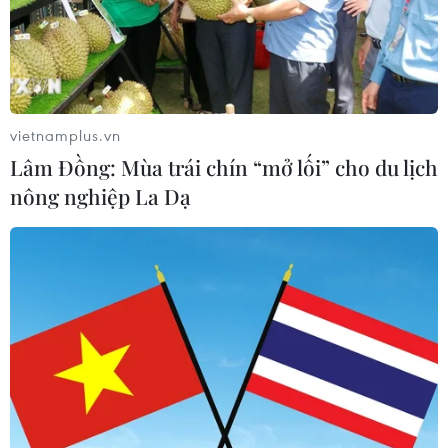
vietnamplus.vn
Lâm Đồng: Mùa trái chín “mở lối” cho du lịch
nông nghiệp La Dạ