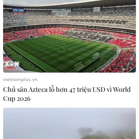
vietnamplus.vn
Kết quả nổi bật công tác tổ chức xây dựng
Chủ sân Azteca lỗ hơn 47 triệu USD vì World
Đảng từ sau Đại hội XIII
Cup 2026
14/10/2021 03:20
Từ sau Đại hội Đảng XIII đến nay, Ban Tổ chức Trung
ương đã triển khai khối lượng lớn công việc, trọng tâm
là tham mưu về công tác nhân sự, các đề án trình Bộ
Chính trị, Ban Bí thư.