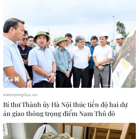
vietnamplus.vn
Bí thư Thành ủy Hà Nội thúc tiến độ hai dự
Bí thư Đảng ủy Khối Doanh nghiệp Trung ương Nguyễn Long
án giao thông trọng điểm Nam Thủ đô
Hải. (Ảnh: Nguyễn Điệp/TTXVN)
Về nội dung học tập, quán triệt, triển khai Nghị
quyết số 02-NQ/ĐUK của Ban Chấp hành Đảng