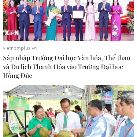
Theo chương trình, Chính phủ chuẩn bị 54 báo cáo, tờ
trình, đề án, dự án trình Quốc hội gồm: 6 dự án luật, 16
tờ trình, báo cáo trình bày ở hội trường, 32 báo cáo gửi
đại biểu Quốc hội tự nghiên cứu.
vietnamplus.vn
Sáp nhập Trường Đại học Văn hóa, Thể thao
và Du lịch Thanh Hóa vào Trường Đại học
Hồng Đức