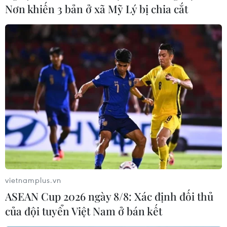
Nơn khiến 3 bản ở xã Mỹ Lý bị chia cắt
Hội nghị Trung ương 4: Đáp ứng niềm tin
và kỳ vọng của nhân dân
10/10/2021 01:50
Phó Giáo sư, Tiến sỹ Bùi Đình Phong nhận định trong
chống tiêu cực, Hội nghị Trung ương 4 nhấn mạnh đến
suy thoái, đặc biệt là suy thoái về tư tưởng chính trị, đạo
đức, lối sống.
vietnamplus.vn
ASEAN Cup 2026 ngày 8/8: Xác định đối thủ
của đội tuyển Việt Nam ở bán kết