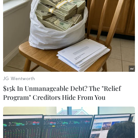
bộ Khối về “Thực hiện chuyển đổi số tại các
doanh nghiệp, đơn vị trong Khối Doanh nghiệp
Trung ương đến năm 2025, định hướng đến
năm 2030,” Bí thư Đảng ủy Khối Nguyễn Long
Hải nêu rõ giai đoạn 2021-2025 và tiến tới năm
2030, nền kinh tế thế giới và Việt Nam sẽ tiếp
tục có đà phát triển nhanh nhờ kế thừa những
thành quả từ giai đoạn trước và sự phục hồi
mạnh sau khi kiểm soát dịch COVID-19. Kinh tế
JG Wentworth
số, kinh tế tuần hoàn, tăng trưởng xanh là mô
$15k In Unmanageable Debt? The "Relief
hình phát triển được nhiều quốc gia lựa chọn.
Program" Creditors Hide From You
Chuyển đổi số trở thành xu hướng tất yếu với
các quốc gia, các doanh nghiệp trên toàn cầu và
có tác động quan trọng đến tăng trưởng GDP
quốc gia, năng suất lao động, năng lực cạnh