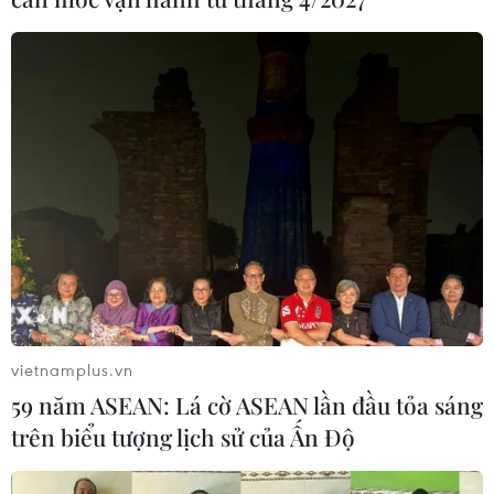
vietnamplus.vn
59 năm ASEAN: Lá cờ ASEAN lần đầu tỏa sáng
trên biểu tượng lịch sử của Ấn Độ
TIN CÙNG CHUYÊN MỤC
Grab bị phạt 1,36 tỷ đồng do vi phạm