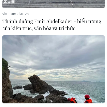
triển tại châu Á năm 2021 là 7,1%, giảm 0,2 điểm % so
với dự báo đưa ra hồi tháng Tư.
vietnamplus.vn
Thánh đường Emir Abdelkader - biểu tượng
của kiến trúc, văn hóa và tri thức
Malaysia và Ấn Độ đứng đầu châu Á về