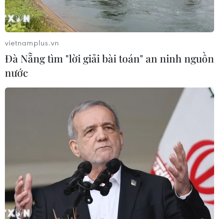
kinh tế biển Việt Nam
07/08/2026 08:14
vietnamplus.vn
Đà Nẵng tìm "lời giải bài toán" an ninh nguồn
Giá vàng hướng tới tuần tăng mạnh
nước
nhất kể từ tháng 1/2026
07/08/2026 08:14
Hạn hán nghiêm trọng đe dọa "huyết
mạch" kinh tế châu Âu
07/08/2026 07:58
Để trái sầu riêng đáp ứng yêu cầu