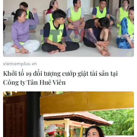
Ngân hàng Trung ương Trung Quốc
mua thêm 20 tấn vàng trong tháng 7
07/08/2026 15:21
Chuyên gia quốc tế đánh giá tích cực
vietnamplus.vn
về tiền đồng của Việt Nam
Khởi tố 19 đối tượng cướp giật tài sản tại
07/08/2026 12:46
Công ty Tân Huê Viên
Phép thử sức chống chịu của kinh tế
ASEAN
07/08/2026 12:35