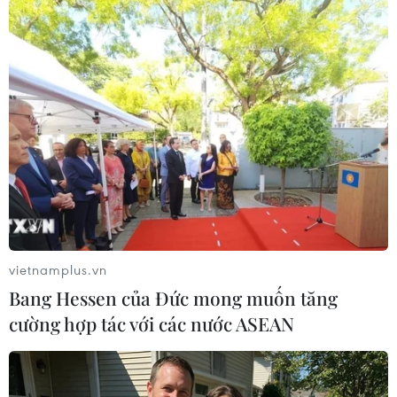
(TTXVN/Vietnam+)
vietnamplus.vn
Bang Hessen của Đức mong muốn tăng
cường hợp tác với các nước ASEAN
#Nguồn cung
#Lạm phát
#Phục hồi kinh tế
#Dịch COVID-19
#Fed
Mỹ