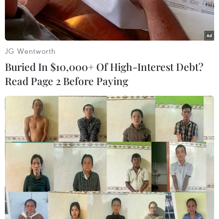
JG Wentworth
Buried In $10,000+ Of High-Interest Debt?
Read Page 2 Before Paying
Một cửa hàng thời trang ở Mỹ. (Ảnh: AFP/TTXVN)
Thống đốc của một số ngân hàng trung ương
lớn ngày 29/9 cho rằng những nút thắt cổ chai
về nguồn cung đang làm tăng lạm phát và cản
trở đà phục hồi của nền kinh tế sau đại dịch.