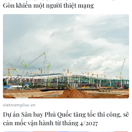
Gòn khiến một người thiệt mạng
Chia sẻ kinh nghiệm chuyển đổi kinh tế số
ứng phó với COVID-19
28/09/2021 07:42
Theo ông Nguyễn Mạnh Tiến - Phó Chủ nhiệm Ủy ban
Đối ngoại của Quốc hội, phát triển kinh tế số là xu
hướng tất yếu của các nước trên thế giới và Việt Nam
cũng không nằm ngoài xu thế này.
vietnamplus.vn
Dự án Sân bay Phú Quốc tăng tốc thi công, sẽ
cán mốc vận hành từ tháng 4/2027