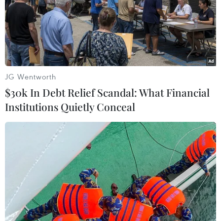
JG Wentworth
$30k In Debt Relief Scandal: What Financial
Institutions Quietly Conceal
Kinh tế số - động cơ của sự phục hồi kinh
tế khu vực ASEAN
26/09/2021 09:16
Đối với một khu vực vẫn đang phải vật lộn với đại dịch
COVID-19, kinh tế số đem lại không chỉ một phương tiện
mới để duy trì kết nối, mà còn là một "chiếc phao" kinh
tế cho các doanh nghiệp ASEAN.