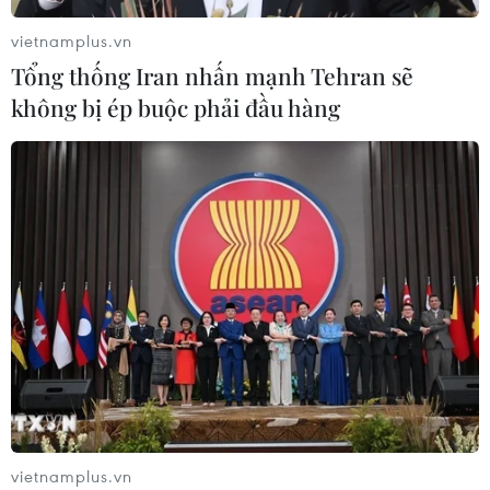
xuất khẩu bền vững
07/08/2026 07:34
vietnamplus.vn
Tổng thống Iran nhấn mạnh Tehran sẽ
không bị ép buộc phải đầu hàng
Tây Ninh thúc đẩy bình dân học vụ
số, tạo động lực phát triển kinh tế số
07/08/2026 07:17
Hàn Quốc đầu tư xây “Thung lũng
K-Vietnam” gắn với hậu duệ dòng họ
Lý
07/08/2026 06:30
Xem thêm
vietnamplus.vn