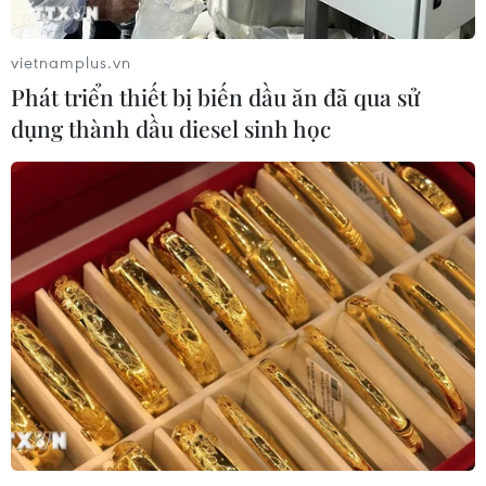
vietnamplus.vn
Phát triển thiết bị biến dầu ăn đã qua sử
TIN CÙNG CHUYÊN MỤC
dụng thành dầu diesel sinh học
Thị trường vaccine thế giới chuyển
hướng sang người cao tuổi
08/08/2026 15:01
Chuyên gia Nhật Bản nói Việt Nam
nên ưu tiên sản xuất và đóng gói chip
bán dẫn
08/08/2026 13:28
Nông sản Việt Nam còn nhiều dư địa