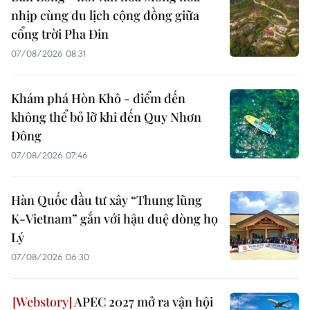
nhịp cùng du lịch cộng đồng giữa
cổng trời Pha Đin
07/08/2026 08:31
Khám phá Hòn Khô - điểm đến
không thể bỏ lỡ khi đến Quy Nhơn
Đông
07/08/2026 07:46
Hàn Quốc đầu tư xây “Thung lũng
K-Vietnam” gắn với hậu duệ dòng họ
Lý
07/08/2026 06:30
APEC 2027 mở ra vận hội