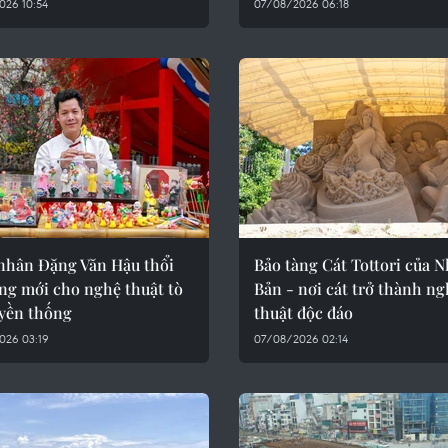
026 10:54
07/08/2026 06:18
nhân Đặng Văn Hậu thổi
Bảo tàng Cát Tottori của N
ng mới cho nghệ thuật tò
Bản - nơi cát trở thành n
uyền thống
thuật độc đáo
026 03:19
07/08/2026 02:14