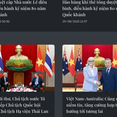
yệt cấp Nhà nước Lễ diễu
Hào hùng khí thế tổng duyệt
iễu hành kỷ niệm 80 năm
binh, diễu hành kỷ niệm 80
hánh
Quốc khánh
5 00:50
29/08/2025 23:57
í thư, Chủ tịch nước Tô
Việt Nam-Australia: Củng 
iếp Chủ tịch Quốc hội
niềm tin, tăng cường hợp t
Chủ tịch Hạ viện Thái Lan
hướng tới tương lai