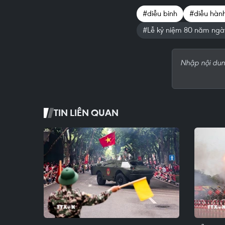
#diễu binh
#diễu hàn
#Lễ kỷ niệm 80 năm ngà
TIN LIÊN QUAN