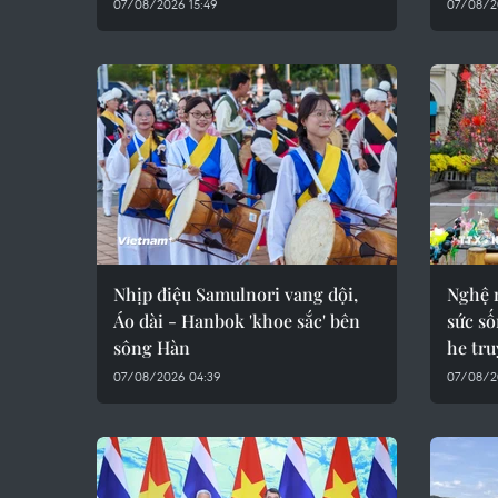
07/08/2026 15:49
07/08/2
Nhịp điệu Samulnori vang dội,
Nghệ 
Áo dài - Hanbok 'khoe sắc' bên
sức số
sông Hàn
he tr
07/08/2026 04:39
07/08/2