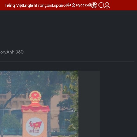
Tiếng Việt
English
Français
Español
中文
Русский
ory
Ảnh 360