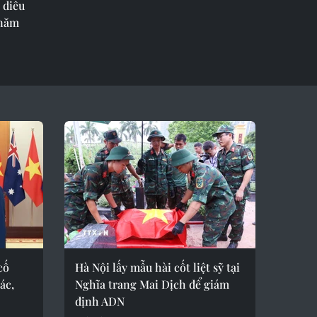
 diễu
 năm
cố
Hà Nội lấy mẫu hài cốt liệt sỹ tại
ác,
Nghĩa trang Mai Dịch để giám
định ADN