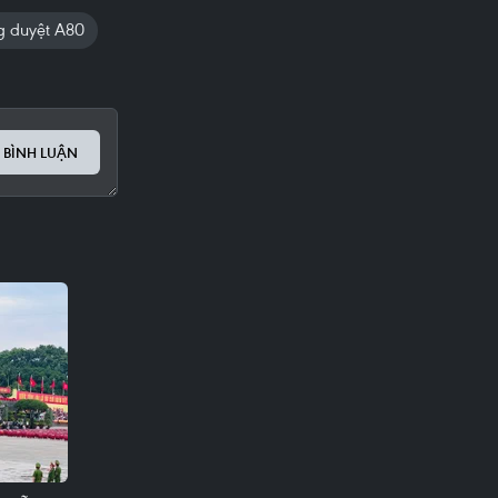
g duyệt A80
 BÌNH LUẬN