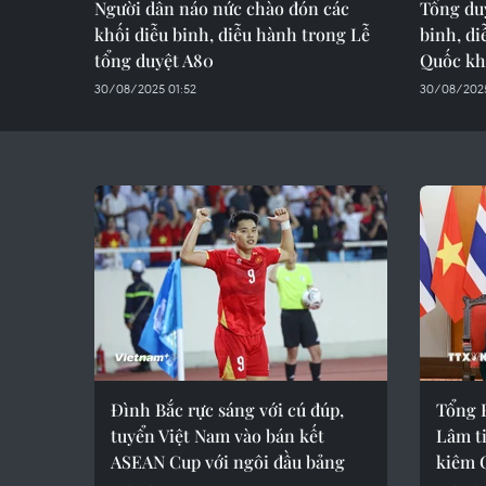
Người dân náo nức chào đón các
Tổng du
khối diễu binh, diễu hành trong Lễ
binh, d
tổng duyệt A80
Quốc k
30/08/2025 01:52
30/08/202
Đình Bắc rực sáng với cú đúp,
Tổng B
tuyển Việt Nam vào bán kết
Lâm t
ASEAN Cup với ngôi đầu bảng
kiêm 