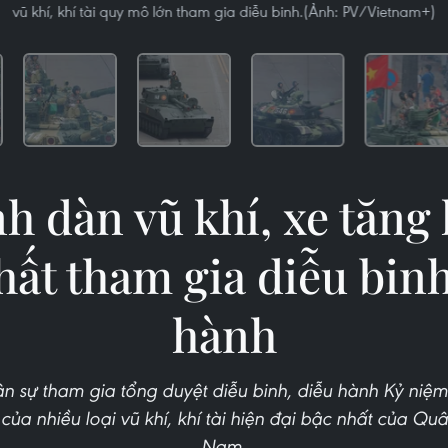
vũ khí, khí tài quy mô lớn tham gia diễu binh.(Ảnh: PV/Vietnam+)
h dàn vũ khí, xe tăng 
hất tham gia diễu binh
hành
ân sự tham gia tổng duyệt diễu binh, diễu hành Kỷ n
của nhiều loại vũ khí, khí tài hiện đại bậc nhất của Q
Nam.