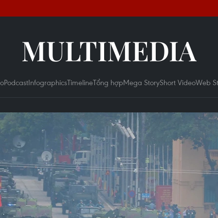
MULTIMEDIA
eo
Podcast
Infographics
Timeline
Tổng hợp
Mega Story
Short Video
Web St