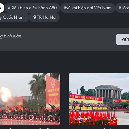
h
#Diễu binh diễu hành A80
#vũ khí hiện đại Việt Nam
#Tổn
y Quốc khánh
TP. Hà Nội
GỬI