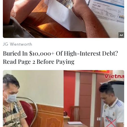
JG Wentworth
Buried In $10,000+ Of High-Interest Debt?
Read Page 2 Before Paying
#Acinetobacter Baumannii
#Bệnh nội khoa tim mạch
#Áp xe trung thất
#Bệnh viện Đa khoa Trung ương Cần Thơ
Theo dõi VietnamPlus