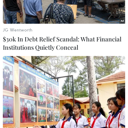
JG Wentworth
$30k In Debt Relief Scandal: What Financial
Institutions Quietly Conceal
Bác sỹ thăm khám cho bệnh nhân sau phẫu thuật. (Ảnh: TTXVN
phát)
Bệnh viện Đa khoa Trung ương Cần Thơ vừa
phẫu thuật cứu sống một bệnh nhân bị áp xe
trung thất nguy kịch.