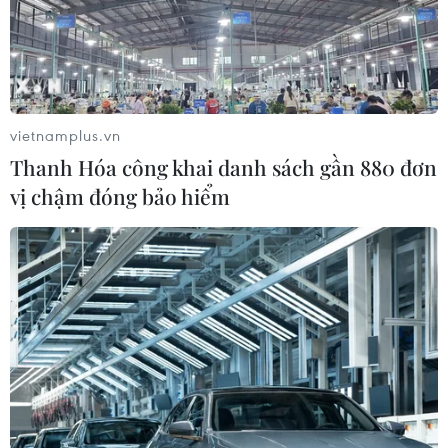
vietnamplus.vn
Thanh Hóa công khai danh sách gần 880 đơn
vị chậm đóng bảo hiểm