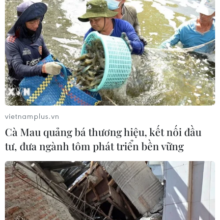
Cứu nạn thành công 30 ngư dân của
tàu cá bị cháy trên vùng biển Khánh
Hòa
05/08/2026 03:58
Không được thu thêm tiền của người
bệnh BHYT nếu không khám theo
vietnamplus.vn
yêu cầu
Cà Mau quảng bá thương hiệu, kết nối đầu
05/08/2026 02:26
tư, đưa ngành tôm phát triển bền vững
Bác sỹ vượt biển giữa đêm cứu
thuyền viên người Nga nghi bị đột
quỵ
04/08/2026 13:21