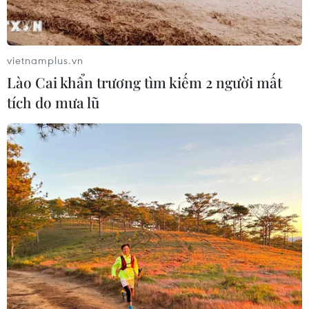
Bộ Y tế: Đề xuất quỹ Bảo hiểm y tế
thanh toán chi phí khám chữa bệnh y
học gia đình
vietnamplus.vn
03/08/2026 07:04
Lào Cai khẩn trương tìm kiếm 2 người mất
tích do mưa lũ
Siết giám định, kiểm soát chặt chi
phí khám chữa bệnh bảo hiểm y tế
02/08/2026 10:10
Điều trị hiệu quả ca ung thư phổi
mang đồng thời hai đột biến gen
hiếm gặp
02/08/2026 05:58
Giao chỉ tiêu bao phủ bảo hiểm y tế