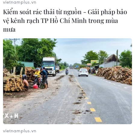
vietnamplus.vn
Kiểm soát rác thải từ nguồn - Giải pháp bảo
vệ kênh rạch TP Hồ Chí Minh trong mùa
mưa
Cứu sống bệnh nhân người Singapore bị
nhồi máu cơ tim cấp
23/08/2019 09:03
Ông Tan Pohck, 66 tuổi, đang trong chuyến du lịch đến
Việt Nam và đột ngột bị lên cơn nhồi máu cơ tim, rất
may được các bác sỹ Việt Nam cứu chữa kịp thời.
vietnamplus.vn