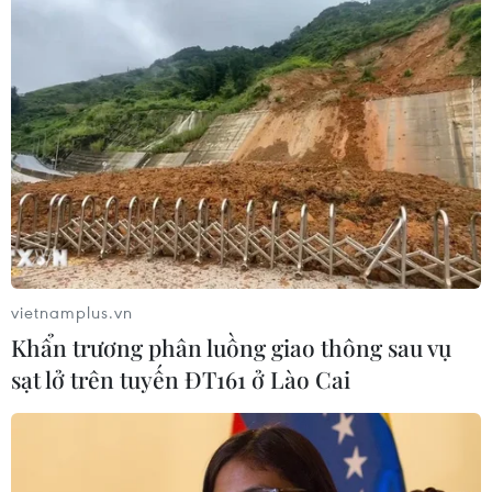
vietnamplus.vn
Khẩn trương phân luồng giao thông sau vụ
sạt lở trên tuyến ĐT161 ở Lào Cai
Phẫu thuật cắt khối u lá lách ''khủng'' có
trọng lượng 5kg
04/09/2019 13:30