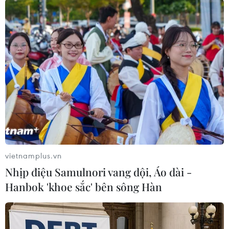
cứu kịp thời, bệnh nhân vẫn rơi vào tình trạng
sốc nhiễm trùng do đến muộn, khả năng cứu
chữa thành công thấp, dự kiến thời gian hồi sức
kéo dài.
Bệnh nhân phù toàn thân, đạm máu giảm liên
tục, sốt cao do tình trạng nhiễm trùng nhiễm
độc nghiêm trọng. Các bác sỹ đã hội chẩn thay
đổi kháng sinh đặc trị phù hợp đồng thời kết
hợp thuốc an thần, giãn cơ, nâng đỡ thể trạng
cho bệnh nhân.
vietnamplus.vn
Ngày 16/9, sau 11 ngày được điều trị và chăm
Nhịp điệu Samulnori vang dội, Áo dài -
sóc tích cực tại Khoa Gây mê hồi sức, bệnh nhân
Hanbok 'khoe sắc' bên sông Hàn
hồi phục tốt, hết sốt, tỉnh táo, ngưng thở máy, da
niêm hồng, dấu hiệu sinh tồn ổn định, được
chuyển đến Khoa Ngoại Lồng ngực-Mạch máu