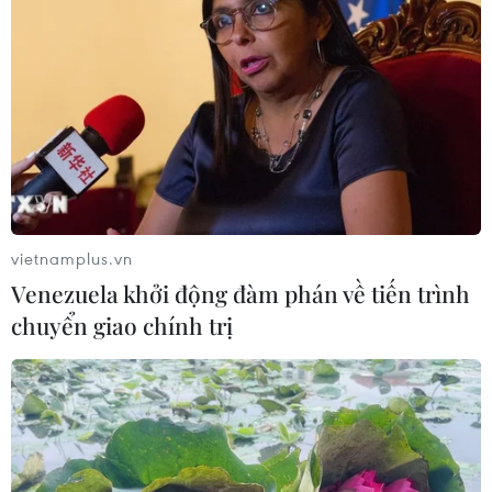
Ca phẫu thuật kéo dài hơn 2 tiếng đồng hồ với sự tham
gia của bốn bác sỹ phẫu thuật đã bóc tách thành công
khối u lá lách nặng hơn 5kg và chiều dài 0,5m.
vietnamplus.vn
Venezuela khởi động đàm phán về tiến trình
chuyển giao chính trị