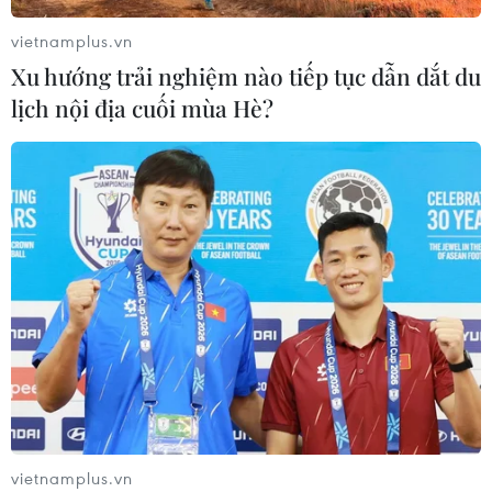
toàn quốc đạt 100% vào năm 2030
vietnamplus.vn
02/08/2026 04:54
Xu hướng trải nghiệm nào tiếp tục dẫn dắt du
lịch nội địa cuối mùa Hè?
Tạo đột phá từ y tế cơ sở đến phát
triển nguồn nhân lực
02/08/2026 03:25
Báo động cận thị học đường khi
nhiều trẻ giảm thị lực từ rất sớm
01/08/2026 09:31
Thành phố Hồ Chí Minh phát triển
vietnamplus.vn