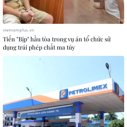
vietnamplus.vn
Tiến "Bịp" hầu tòa trong vụ án tổ chức sử
TIN LIÊN QUAN
dụng trái phép chất ma túy