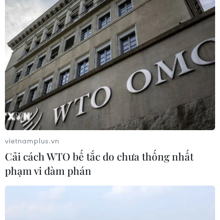
30/07/2026 08:15
Trao tặng 10 gia đình khó khăn điều
trị vô sinh hiếm muộn miễn phí 100%
30/07/2026 07:37
Xem thêm
vietnamplus.vn
Cải cách WTO bế tắc do chưa thống nhất
phạm vi đàm phán
CƠ QUAN CHỦ QUẢN: THÔNG TẤN XÃ VIỆT NAM
Tổng Biên tập: TRẦN TIẾN DUẨN