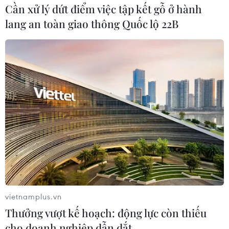
Cần xử lý dứt điểm việc tập kết gỗ ở hành
lang an toàn giao thông Quốc lộ 22B
Cứu sống bệnh nhân đa chấn thương, vỡ
gan do tai nạn giao thông
29/08/2019 08:39
Bệnh nhân Nguyễn Minh Thắng bị sốc đa chấn thương,
vỡ gan sau tai nạn giao thông đã được các bác sỹ Bệnh
viện Đa khoa khu vực Định Quán, Đồng Nai tiến hành
phẫu thuật cấp cứu khẩn cấp ngay trong đêm.
vietnamplus.vn
Thưởng vượt kế hoạch: động lực còn thiếu
cho doanh nghiệp dẫn dắt