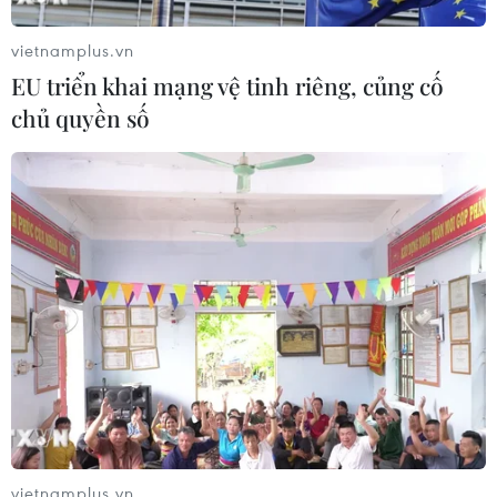
Báo Argentina nói ngành vật liệu
công nghệ cao Việt Nam "hút" đầu tư
vietnamplus.vn
nước ngoài
EU triển khai mạng vệ tinh riêng, củng cố
05/08/2026 03:11
chủ quyền số
Xem thêm
CƠ QUAN CHỦ QUẢN: THÔNG TẤN XÃ VIỆT NAM
Tổng Biên tập: TRẦN TIẾN DUẨN
Phó Tổng Biên tập: NGUYỄN THỊ TÁM, KHÚC THANH
THỦY
vietnamplus.vn