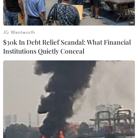
JG Wentworth
$30k In Debt Relief Scandal: What Financial
Institutions Quietly Conceal
Giám đốc Tài chính Huawei Mạnh Vãn Châu (giữa) sau phiên
tòa tại Tòa án Tối cao British Columbia ở Vancouver, Canada
ngày 8/5/2019. Ảnh: AFP/ TTXVN