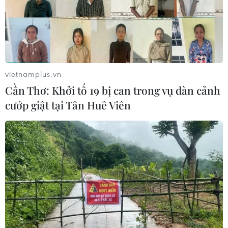
Mỹ hoàn trả khoảng 100 tỷ USD thuế
quan sau phán quyết của Tòa án Tối
cao
05/08/2026 22:58
vietnamplus.vn
Cần Thơ: Khởi tố 19 bị can trong vụ dàn cảnh
Tổng Bí thư, Chủ tịch nước tiếp Tư
cướp giật tại Tân Huê Viên
lệnh Bộ Chỉ huy Thái Bình Dương
Hoa Kỳ
05/08/2026 12:29
Mỹ truy tố đối tượng bị bắt tại sân
golf của Tổng thống Trump
05/08/2026 06:57