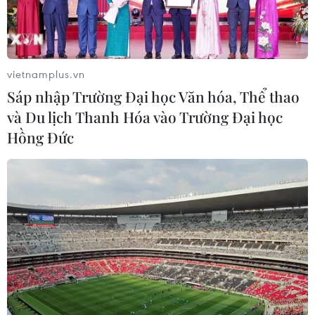
21/05/2019 04:19
Huawei đang thảo luận với phía Google về cách đối
phó với việc chính quyền Mỹ sắp thực thi lệnh cấm các
công ty mua hoặc chuyển giao công nghệ cho tập đoàn
vietnamplus.vn
châu Á này.
Sáp nhập Trường Đại học Văn hóa, Thể thao
và Du lịch Thanh Hóa vào Trường Đại học
Hồng Đức