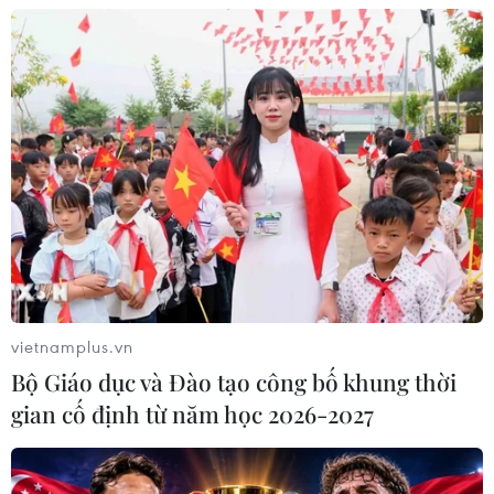
07/08/2026 01:48
Đảng Cộng hòa đề xuất dự luật trao
thêm thẩm quyền thuế quan cho ông
Trump
07/08/2026 00:33
Cựu Giám đốc Viện Quốc gia về Dị
ứng của Mỹ bị buộc tội khinh thường
Quốc hội
vietnamplus.vn
07/08/2026 00:25
Bộ Giáo dục và Đào tạo công bố khung thời
gian cố định từ năm học 2026-2027
Mexico triển khai hàng nghìn binh sỹ
bảo vệ các vùng trồng bơ trọng điểm