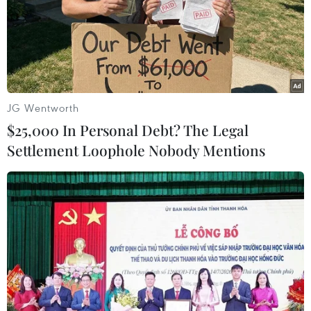
nhiều bài viết ủng hộ hãng Huawei trên mạng xã hội.
JG Wentworth
$25,000 In Personal Debt? The Legal
Settlement Loophole Nobody Mentions
Huawei cùng Google tìm cách đối phó với
lệnh cấm của Chính phủ Mỹ