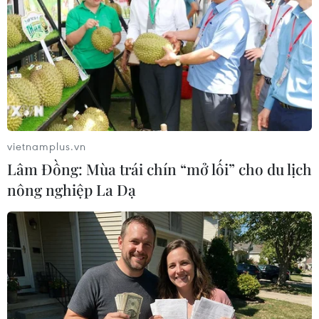
vietnamplus.vn
Lâm Đồng: Mùa trái chín “mở lối” cho du lịch
nông nghiệp La Dạ
Dân mạng Trung Quốc hô hào ủng hộ
Huawei, tẩy chay Apple
21/05/2019 07:15
Trong động thái phản ứng hành động của Google và
các hãng công nghệ Mỹ, người dùng Trung Quốc đã có