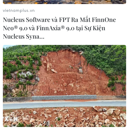
vietnamplus.vn
Nucleus Software và FPT Ra Mắt FinnOne
Neo® 9.0 và FinnAxia® 9.0 tại Sự Kiện
Nucleus Syna…
Điện thoại gập Huawei Mate X có nguy cơ
"chết chìm" bởi lệnh cấm vận
21/05/2019 06:08
Việc Mỹ cấm vận và Google cắt giấy phép cập nhật
Android đang đe dọa mẫu điện thoại gập giá 2.000
USD Mate X của Huawei phải nhận "số phận thảm
khốc" ngay trước khi phát hành vào tháng 6 tới.