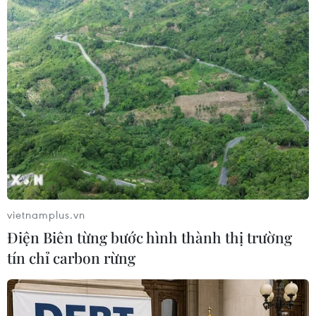
and Mail, gần như 100% mạng truy nhập vô
tuyến của Telus phụ thuộc vào thiết bị của
Huawei, trong khi con số này ở BCE là khoảng
60-70%. Người phát ngôn của BCE Marc Choma
cho biết nhà mạng này đang làm việc Huawei
để giải quyết những tác động có thể xảy ra đến
từ các biện pháp hạn chế của Mỹ./.
(TTXVN/Vietnam+)
vietnamplus.vn
Điện Biên từng bước hình thành thị trường
tín chỉ carbon rừng