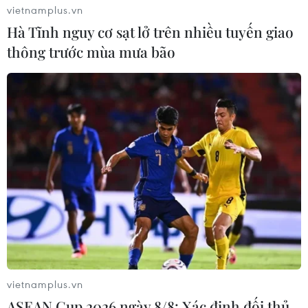
vietnamplus.vn
Hà Tĩnh nguy cơ sạt lở trên nhiều tuyến giao
thông trước mùa mưa bão
Huawei chỉ trích hành động của Mỹ đe
dọa hệ thống thương mại
22/05/2019 00:19
Huawei đã lên án điều mà tập đoàn này gọi là "hành
động bắt nạt" của Mỹ, đồng thời kêu gọi các nước châu
Âu phản đối chính sách của Washington ngăn chặn
vietnamplus.vn
Huawei tiếp cận các thị trường và công nghệ.
ASEAN Cup 2026 ngày 8/8: Xác định đối thủ