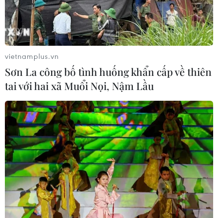
vietnamplus.vn
Sơn La công bố tình huống khẩn cấp về thiên
tai với hai xã Muổi Nọi, Nậm Lầu
TIN CÙNG CHUYÊN MỤC
Thượng viện Mỹ thông qua dự luật
trừng phạt Nga
08/08/2026 03:50