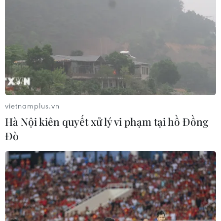
vietnamplus.vn
Hà Nội kiên quyết xử lý vi phạm tại hồ Đồng
Đò