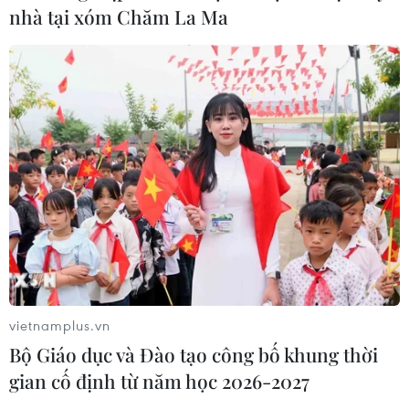
Từ hạt nhân đến eo biển
nhà tại xóm Chăm La Ma
Hormuz: Đòn bẩy chiến lược mới của
Iran
06/08/2026 04:36
Xung đột Hamas-Israel: Israel chưa
chấp thuận kế hoạch về Dải Gaza
06/08/2026 03:45
Mỹ dỡ bỏ lệnh trừng phạt đối với
hãng hàng không Iraq
06/08/2026 03:34
vietnamplus.vn
Bộ Giáo dục và Đào tạo công bố khung thời
gian cố định từ năm học 2026-2027
Iran và Oman đạt thỏa thuận về