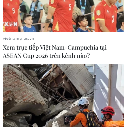
vietnamplus.vn
Xem trực tiếp Việt Nam-Campuchia tại
ASEAN Cup 2026 trên kênh nào?
Đụng độ giữa Israel và Palestine khiến 6
người thiệt mạng
11/11/2018 23:09
Quân đội Israel thông báo một vụ đấu súng với người