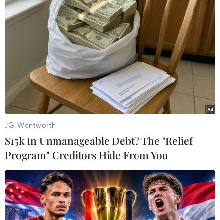
Theo dõi VietnamPlus
TIN LIÊN QUAN
JG Wentworth
$15k In Unmanageable Debt? The "Relief
Program" Creditors Hide From You