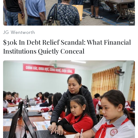
JG Wentworth
$30k In Debt Relief Scandal: What Financial
Institutions Quietly Conceal
Chiếc xe buýt bị trúng rocket ở Israel. (Nguồn: AFP)
Ngày 12/11, nhóm Lữ đoàn Ezzedine al Qassam -
cánh vũ trang của Phong trào Hồi giáo vũ trang
Hamas tại Dải Gaza của Palestine, thừa nhận đã
phóng một loạt rocket vào miền Nam Israel.