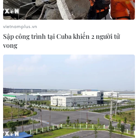
Palestine đã nổ ra cùng ngày trong một chiến dịch quân
sự tại Dải Gaza. Phía Palestine cho hay đã có 6 người
thiệt mạng.
vietnamplus.vn
Sập công trình tại Cuba khiến 2 người tử
vong
Palestine cáo buộc Israel ám sát một chỉ