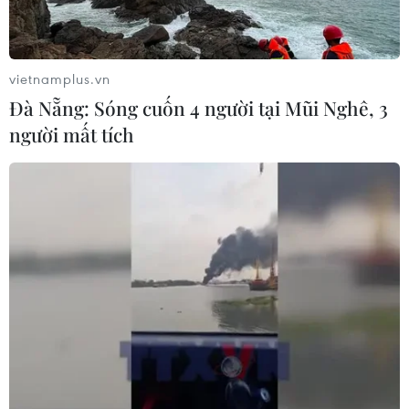
vietnamplus.vn
Đà Nẵng: Sóng cuốn 4 người tại Mũi Nghê, 3
người mất tích