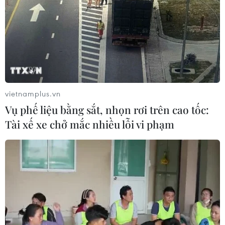
nghèo từ 'phòng khám 0 đồng' ở An
Giang
07/08/2026 02:00
Ca vi phẫu ghép da đầu hiếm gặp
giúp bé gái phục hồi sau 10 năm
vietnamplus.vn
06/08/2026 07:15
Vụ phế liệu bằng sắt, nhọn rơi trên cao tốc:
Tài xế xe chở mắc nhiều lỗi vi phạm
Hà Nội: Kiểm tra, xác minh liên quan
đến sản phẩm giảm cân dạng bút
tiêm
06/08/2026 07:05
Người dân không sử dụng sản phẩm