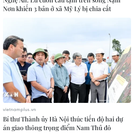
Nơn khiến 3 bản ở xã Mỹ Lý bị chia cắt
Điều trị hiệu quả ca ung thư phổi
mang đồng thời hai đột biến gen
hiếm gặp
02/08/2026 05:58
Giao chỉ tiêu bao phủ bảo hiểm y tế
toàn quốc đạt 100% vào năm 2030
02/08/2026 04:54
vietnamplus.vn
Tạo đột phá từ y tế cơ sở đến phát
triển nguồn nhân lực
Bí thư Thành ủy Hà Nội thúc tiến độ hai dự
án giao thông trọng điểm Nam Thủ đô
02/08/2026 03:25