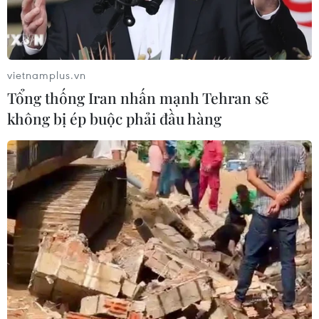
trật tự và điều tiết giãn cách phù hợp.
Để có thể cùng Chính phủ và cả nước thực hiện
thành công chiến dịch tiêm chủng này giữa lúc
vietnamplus.vn
dịch bệnh đang căng thẳng, nhiều chuyên gia
Tổng thống Iran nhấn mạnh Tehran sẽ
ngành y tế kêu gọi người dân bình tĩnh, nghiêm
không bị ép buộc phải đầu hàng
túc chấp hành, thực hiện khai báo chính xác
thông tin, hướng dẫn của Bộ Y tế về việc đăng
ký tiêm qua ứng dụng hồ sơ điện tử tại App Hồ
sơ sức khỏe.
Đặc biệt, người dân đến bệnh viện cần theo
đúng thời gian hẹn, phối hợp đúng hướng dẫn
phân luồng của nhân viên y tế để công tác tiếp
đón, triển khai tiêm được diễn ra hiệu quả, đảm
bảo an toàn cộng đồng./.