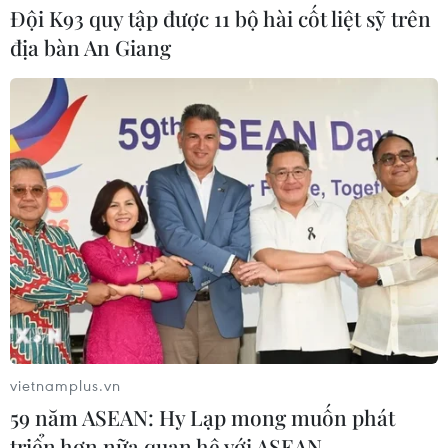
Đội K93 quy tập được 11 bộ hài cốt liệt sỹ trên
địa bàn An Giang
vietnamplus.vn
59 năm ASEAN: Hy Lạp mong muốn phát
triển hơn nữa quan hệ với ASEAN