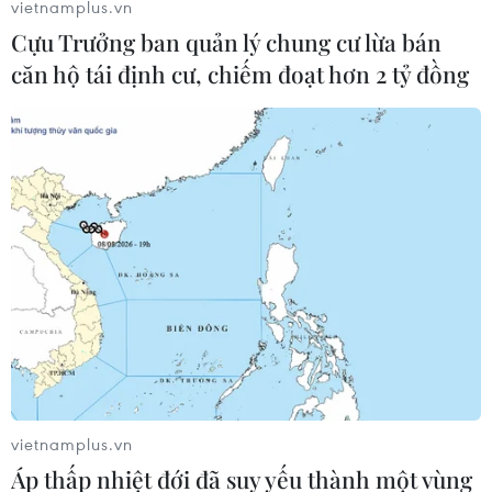
vietnamplus.vn
Cựu Trưởng ban quản lý chung cư lừa bán
căn hộ tái định cư, chiếm đoạt hơn 2 tỷ đồng
#bài tuyên truyền COVID-19
#vaccine phòng COVID-19
#Sổ sức khỏe điện tử
#App Hồ sơ sức khoẻ
Theo dõi VietnamPlus
vietnamplus.vn
Áp thấp nhiệt đới đã suy yếu thành một vùng