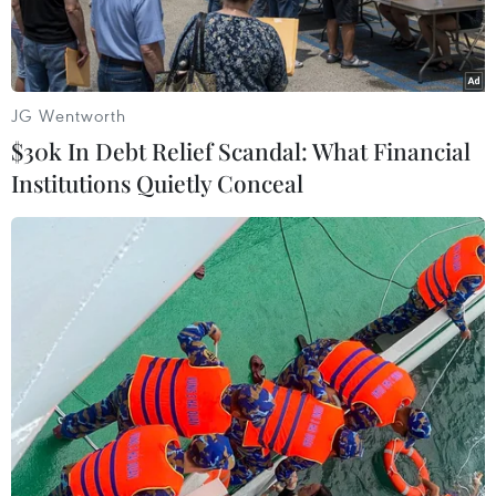
JG Wentworth
$30k In Debt Relief Scandal: What Financial
Institutions Quietly Conceal
Các điểm tiêm vaccine đảm bảo đúng khoảng cách giãn cách.
(Ảnh: PV/Vietnam+)
Hiện nay, tiêm vaccine phòng COVID-19 được
xác định là giải pháp căn cơ nhất để tạo miễn
dịch trong cộng đồng góp phần đẩy lùi dịch
bệnh COVID-19.