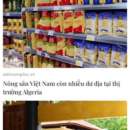
Quân đội triển khai khử khuẩn, tiêu độc
toàn Thành phố Hồ Chí Minh
23/07/2021 05:18
Đại tá Từ Minh Sơn, Trưởng phòng Hóa học, Bộ Tư lệnh
Quân khu 7, cho biết chiến dịch phun khử khuẩn toàn
Thành phố Hồ Chí Minh dự kiến thực hiện từ nay đến
ngày 29/7.
vietnamplus.vn
Nông sản Việt Nam còn nhiều dư địa tại thị
trường Algeria