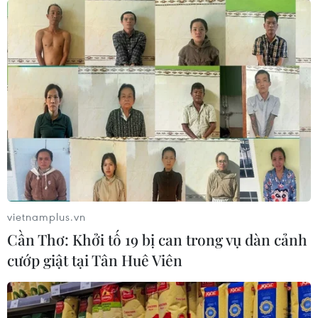
23/07/2021 04:29
Thành phố Hà Nội đề nghị các Tổ COVID-19 cộng đồng
đẩy mạnh tuyên truyền gắn với kiểm tra giám sát người
dân thực hiện khai báo y tế, báo cáo các trường hợp có
nguy cơ cao cần được xét nghiệm.
vietnamplus.vn
Cần Thơ: Khởi tố 19 bị can trong vụ dàn cảnh
cướp giật tại Tân Huê Viên