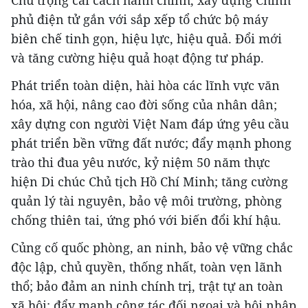
Chú trọng cải cách hành chính, xây dựng Chính
phủ điện tử gắn với sắp xếp tổ chức bộ máy
biên chế tinh gọn, hiệu lực, hiệu quả. Đổi mới
và tăng cường hiệu quả hoạt động tư pháp.
Phát triển toàn diện, hài hòa các lĩnh vực văn
hóa, xã hội, nâng cao đời sống của nhân dân;
xây dựng con người Việt Nam đáp ứng yêu cầu
phát triển bền vững đất nước; đẩy mạnh phong
trào thi đua yêu nước, kỷ niệm 50 năm thực
hiện Di chúc Chủ tịch Hồ Chí Minh; tăng cường
quản lý tài nguyên, bảo vệ môi trường, phòng
chống thiên tai, ứng phó với biến đổi khí hậu.
Củng cố quốc phòng, an ninh, bảo vệ vững chắc
độc lập, chủ quyền, thống nhất, toàn vẹn lãnh
thổ; bảo đảm an ninh chính trị, trật tự an toàn
xã hội; đẩy mạnh công tác đối ngoại và hội nhập