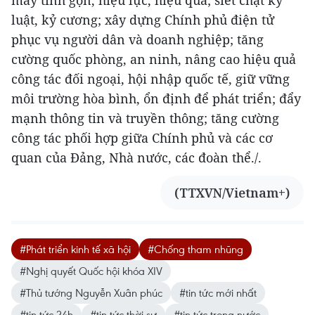
máy tinh gọn, hiệu lực, hiệu quả; siết chặt kỷ
luật, kỷ cương; xây dựng Chính phủ điện tử
phục vụ người dân và doanh nghiệp; tăng
cường quốc phòng, an ninh, nâng cao hiệu quả
công tác đối ngoại, hội nhập quốc tế, giữ vững
môi trường hòa bình, ổn định để phát triển; đẩy
mạnh thông tin và truyền thông; tăng cường
công tác phối hợp giữa Chính phủ và các cơ
quan của Đảng, Nhà nước, các đoàn thể./.
(TTXVN/Vietnam+)
#Phát triển kinh tế xã hội
#Chống tham nhũng
#Nghị quyết Quốc hội khóa XIV
#Thủ tướng Nguyễn Xuân phúc
#tin tức mới nhất
#tin tức 24h
#tin tức thời sự
#tin tức trong nước