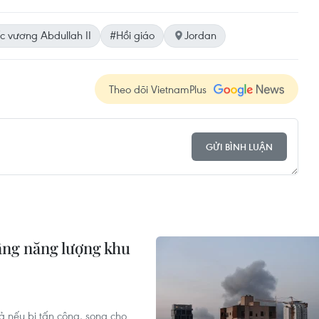
 vương Abdullah II
#Hồi giáo
Jordan
Theo dõi VietnamPlus
GỬI BÌNH LUẬN
ầng năng lượng khu
 nếu bị tấn công, song cho