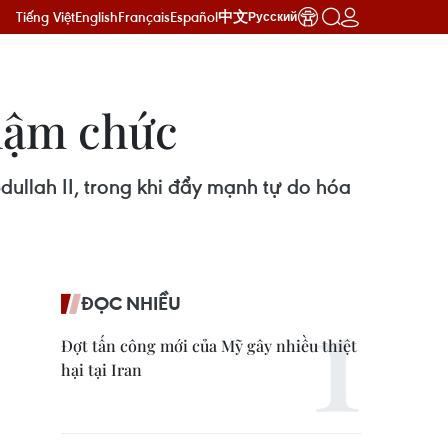
Tiếng Việt
English
Français
Español
中文
Русский
hậm chức
llah II, trong khi đẩy mạnh tự do hóa
ĐỌC NHIỀU
Đợt tấn công mới của Mỹ gây nhiều thiệt
hại tại Iran