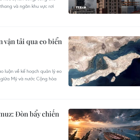
o thang và ngăn khu vực rơi
 vận tải qua eo biển
ảo luận về kế hoạch quản lý eo
ột giữa Mỹ và nước Cộng hòa
muz: Đòn bẩy chiến