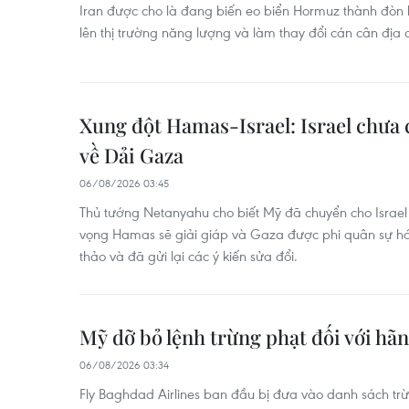
Iran được cho là đang biến eo biển Hormuz thành đòn 
lên thị trường năng lượng và làm thay đổi cán cân địa ch
Xung đột Hamas-Israel: Israel chưa
về Dải Gaza
06/08/2026 03:45
Thủ tướng Netanyahu cho biết Mỹ đã chuyển cho Israel
vọng Hamas sẽ giải giáp và Gaza được phi quân sự hóa
thảo và đã gửi lại các ý kiến sửa đổi.
Mỹ dỡ bỏ lệnh trừng phạt đối với hã
06/08/2026 03:34
Fly Baghdad Airlines ban đầu bị đưa vào danh sách tr