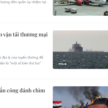
 lượng dân quân ủy nhiệm tại
n vận tải thương mại
ộ địa lý của tuyến đường đề
iện là "một số bên thứ ba"
tấn công đánh chìm