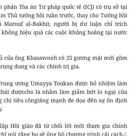
hán Tòa án Tư pháp quốc tế (ICJ) có trụ sở tại
m Thủ tướng hồi tuần trước, thay cho Tướng hồi
 Marouf al-Bakhit, người bị dư luận chỉ trích
 không hiệu quả các cuộc khủng hoảng tại nước
hủ của ông Khasawneh có 25 gương mặt mới gồm
trung dung và các chính trị gia.
Trung ương Umayya Toukan được bổ nhiệm làm
 thái đượccho là nhằm làm giảm bớt lo ngại của
ng chi tiêu côngtăng mạnh đe dọa đến sự ổn định
y.
lập Hồi giáo đã từ chối lời mời tham gia chính
 nói rằng họ sẽ ủng hộ chương trình cải cách./.