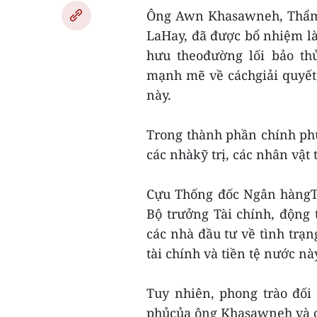
Ông Awn Khasawneh, Thẩm p
LaHay, đã được bổ nhiệm là
hưu theođường lối bảo thủ
mạnh mẽ về cáchgiải quyết
này.
Trong thành phần chính p
các nhàkỹ trị, các nhân vật 
Cựu Thống đốc Ngân hàng
Bộ trưởng Tài chính, động
các nhà đầu tư về tình trạ
tài chính và tiền tệ nước nà
Tuy nhiên, phong trào đối 
phủcủa ông Khasawneh và chỉ