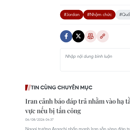
#Jordan
#Nhậm chức
#Quốc
TIN CÙNG CHUYÊN MỤC
Iran cảnh báo đáp trả nhằm vào hạ t
vực nếu bị tấn công
06/08/2026 04:37
Ngoại trưởng Araqchi nhấn mạnh Iran sẵn sàng đáp trả