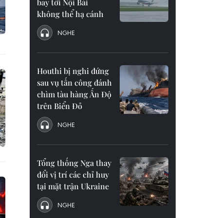
bay tới Nội Bài
không thể hạ cánh
NGHE
Houthi bị nghi đứng
sau vụ tấn công đánh
chìm tàu hàng Ấn Độ
trên Biển Đỏ
NGHE
Tổng thống Nga thay
đổi vị trí các chỉ huy
tại mặt trận Ukraine
NGHE