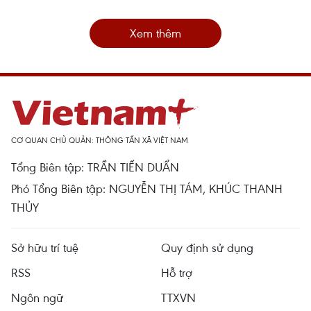
Xem thêm
CƠ QUAN CHỦ QUẢN: THÔNG TẤN XÃ VIỆT NAM
Tổng Biên tập: TRẦN TIẾN DUẨN
Phó Tổng Biên tập: NGUYỄN THỊ TÁM, KHÚC THANH
THỦY
Sở hữu trí tuệ
Quy định sử dụng
RSS
Hỗ trợ
Ngôn ngữ
TTXVN