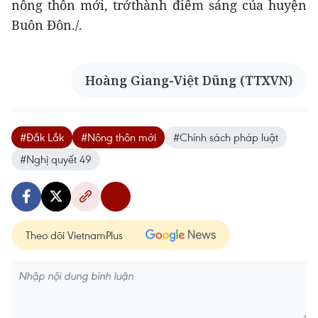
nông thôn mới, trởthành điểm sáng của huyện
Buôn Đôn./.
Hoàng Giang-Việt Dũng (TTXVN)
#Đắk Lắk
#Nông thôn mới
#Chính sách pháp luật
#Nghị quyết 49
Theo dõi VietnamPlus