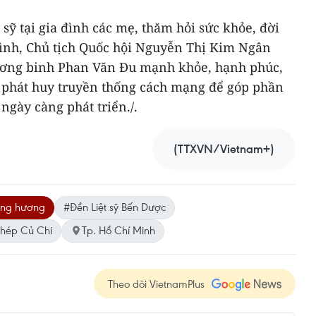
 sỹ tại gia đình các mẹ, thăm hỏi sức khỏe, đời
 đình, Chủ tịch Quốc hội Nguyễn Thị Kim Ngân
hương binh Phan Văn Đu mạnh khỏe, hạnh phúc,
ục phát huy truyền thống cách mạng để góp phần
gày càng phát triển./.
(TTXVN/Vietnam+)
ng hương
#Đền Liệt sỹ Bến Dược
thép Củ Chi
Tp. Hồ Chí Minh
Theo dõi VietnamPlus