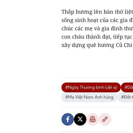
Thắp hương lên bàn thờ liệt
sống sinh hoạt của các gia
chúc các mẹ và gia đình t
con cháu thành đạt, tiếp t
xây dựng quê hương Củ Chi n
#Ngày Thương binh-Liệt sỹ
#Dâ
#Mẹ Việt Nam Anh hùng
#Đất 