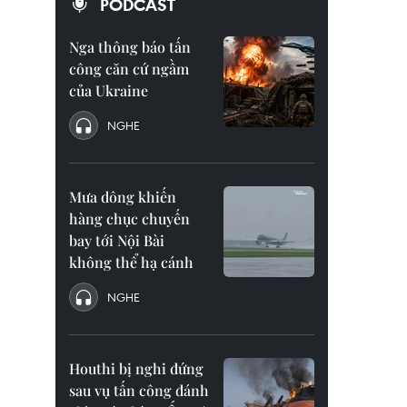
PODCAST
Nga thông báo tấn
công căn cứ ngầm
của Ukraine
NGHE
Mưa dông khiến
hàng chục chuyến
bay tới Nội Bài
không thể hạ cánh
NGHE
Houthi bị nghi đứng
sau vụ tấn công đánh