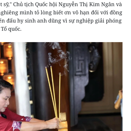
t sỹ," Chủ tịch Quốc hội Nguyễn Thị Kim Ngân và
ghiêng mình tỏ lòng biết ơn vô hạn đối với đồng
iến đấu hy sinh anh dũng vì sự nghiệp giải phóng
 Tổ quốc.