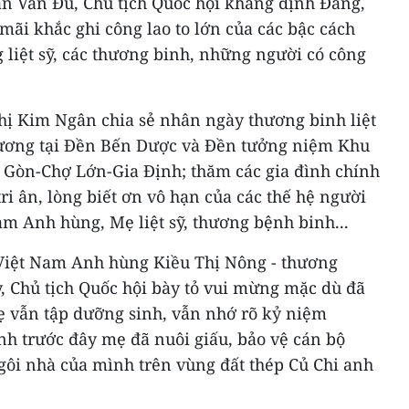
n Văn Đu, Chủ tịch Quốc hội khẳng định Đảng,
ãi khắc ghi công lao to lớn của các bậc cách
 liệt sỹ, các thương binh, những người có công
hị Kim Ngân chia sẻ nhân ngày thương binh liệt
hương tại Đền Bến Dược và Đền tưởng niệm Khu
 Gòn-Chợ Lớn-Gia Định; thăm các gia đình chính
 tri ân, lòng biết ơn vô hạn của các thế hệ người
m Anh hùng, Mẹ liệt sỹ, thương bệnh binh...
Việt Nam Anh hùng Kiều Thị Nông - thương
ày, Chủ tịch Quốc hội bày tỏ vui mừng mặc dù đã
 vẫn tập dưỡng sinh, vẫn nhớ rõ kỷ niệm
h trước đây mẹ đã nuôi giấu, bảo vệ cán bộ
gôi nhà của mình trên vùng đất thép Củ Chi anh