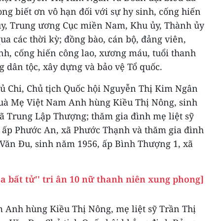
ng biết ơn vô hạn đối với sự hy sinh, cống hiến
 ủy, Trung ương Cục miền Nam, Khu ủy, Thành ủy
a các thời kỳ; đồng bào, cán bộ, đảng viên,
inh, cống hiến công lao, xương máu, tuổi thanh
g dân tộc, xây dựng và bảo vệ Tổ quốc.
Củ Chi, Chủ tịch Quốc hội Nguyễn Thị Kim Ngân
quà Mẹ Việt Nam Anh hùng Kiều Thị Nông, sinh
ã Trung Lập Thượng; thăm gia đình mẹ liệt sỹ
, ấp Phước An, xã Phước Thạnh và thăm gia đình
Văn Đu, sinh năm 1956, ấp Bình Thượng 1, xã
a bất tử'' tri ân 10 nữ thanh niên xung phong]
 Anh hùng Kiều Thị Nông, mẹ liệt sỹ Trần Thị