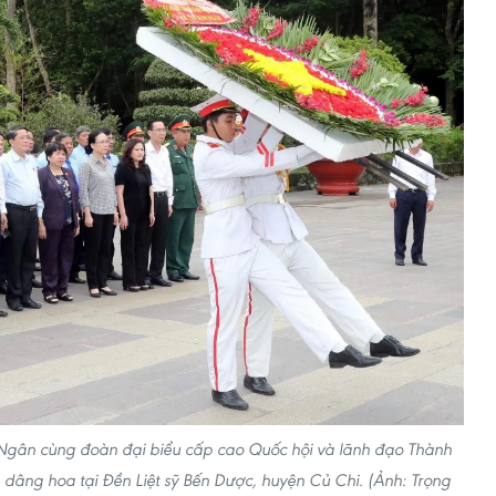
 Ngân cùng đoàn đại biểu cấp cao Quốc hội và lãnh đạo Thành
âng hoa tại Đền Liệt sỹ Bến Dược, huyện Củ Chi. (Ảnh: Trọng