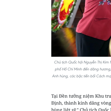
Chủ tịch Quốc hội Nguyễn Thị Kim
phố Hồ Chí Minh đến dâng hương, 
Anh hùng, các bậc tiền bối Cách m
Tại Đền tưởng niệm Khu tr
Định, thành kính dâng vòn
hùng liệt sỹ," Chủ tịch Quố