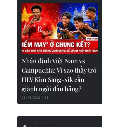
Nhận định Việt Nam vs
Campuchia: Vì sao thầy trò
HLV Kim Sang-sik cần
giành ngôi đầu bảng?
06/08/2026 11:05