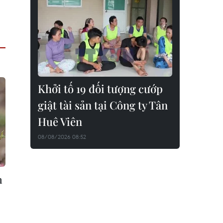
Khởi tố 19 đối tượng cướp
giật tài sản tại Công ty Tân
Huê Viên
08/08/2026 08:52
n