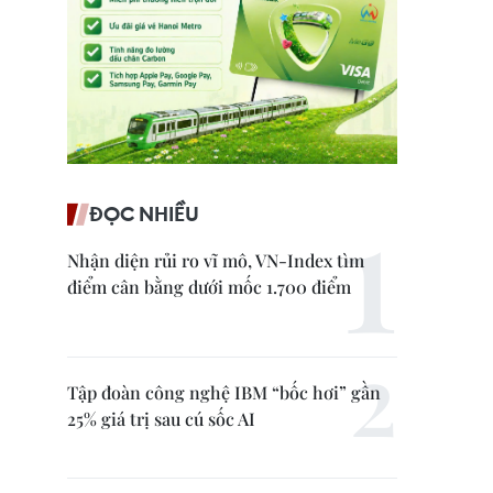
ĐỌC NHIỀU
Nhận diện rủi ro vĩ mô, VN-Index tìm
điểm cân bằng dưới mốc 1.700 điểm
Tập đoàn công nghệ IBM “bốc hơi” gần
25% giá trị sau cú sốc AI