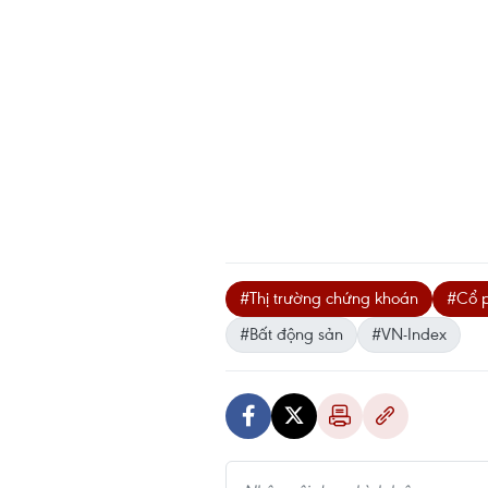
#Thị trường chứng khoán
#Cổ p
#Bất động sản
#VN-Index