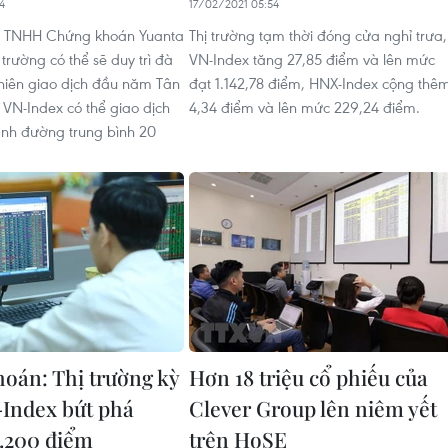
4
17/02/2021 05:54
y TNHH Chứng khoán Yuanta
Thị trường tạm thời đóng cửa nghỉ trưa,
 trường có thể sẽ duy trì đà
VN-Index tăng 27,85 điểm và lên mức
hiên giao dịch đầu năm Tân
đạt 1.142,78 điểm, HNX-Index cộng thê
 VN-Index có thể giao dịch
4,34 điểm và lên mức 229,24 điểm.
nh đường trung bình 20
oán: Thị trường kỳ
Hơn 18 triệu cổ phiếu của
Index bứt phá
Clever Group lên niêm yết
.200 điểm
trên HoSE