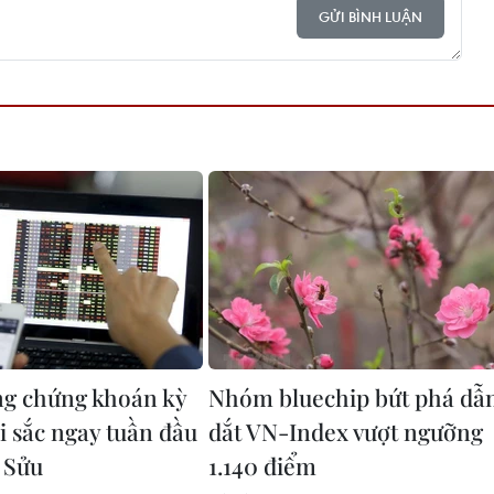
GỬI BÌNH LUẬN
ng chứng khoán kỳ
Nhóm bluechip bứt phá dẫ
i sắc ngay tuần đầu
dắt VN-Index vượt ngưỡng
 Sửu
1.140 điểm