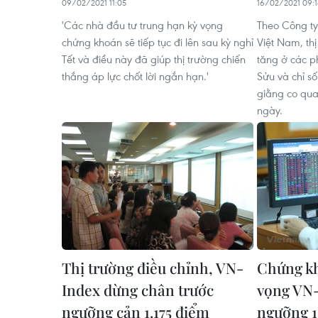
09/02/2021 11:05
16/02/2021 09:1
'Các nhà đầu tư trung hạn kỳ vọng
Theo Công t
chứng khoán sẽ tiếp tục đi lên sau kỳ nghỉ
Việt Nam, thị
Tết và điều này đã giúp thị trường chiến
tăng ở các p
thắng áp lực chốt lời ngắn hạn.'
Sửu và chỉ số
giằng co qua
ngày.
Thị trường điều chỉnh, VN-
Chứng kh
Index dừng chân trước
vọng VN-
ngưỡng cản 1.175 điểm
ngưỡng 1