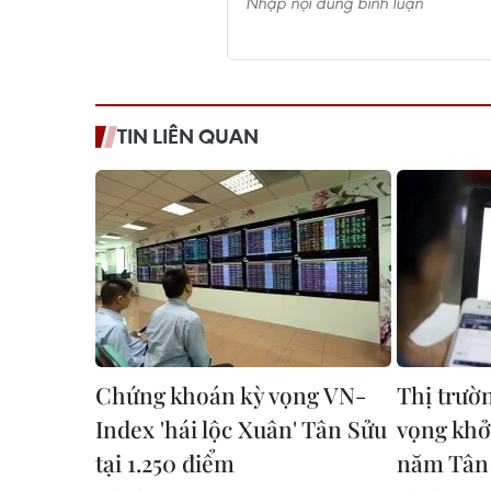
TIN LIÊN QUAN
Chứng khoán kỳ vọng VN-
Thị trườ
Index 'hái lộc Xuân' Tân Sửu
vọng khở
tại 1.250 điểm
năm Tân