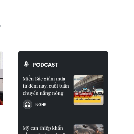
m
PODCAST
Miền Bắc giảm mưa
từ đêm nay, cuối tuần
chuyển nắng nóng
NGHE
Mỹ can thiệp khẩn