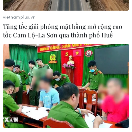
04/08/2026 23:29
vietnamplus.vn
Tăng tốc giải phóng mặt bằng mở rộng cao
Phố Wall lập đỉnh lịch sử khi giá dầu
tốc Cam Lộ-La Sơn qua thành phố Huế
lao dốc mạnh
04/08/2026 00:59
Thị trường chứng khoán thế giới:
Nhà đầu tư chấp chới
03/08/2026 14:35
VN-Index tăng hơn 27 điểm, khối
ngoại mua ròng trở lại hơn 1.000 tỷ
đồng