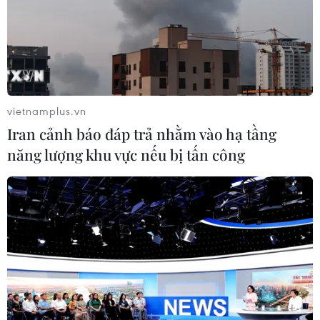
Chỉ số FTSE 100 của Anh đã giảm trở lại sau khi chạm
mức cao nhất trong ngày, trong khi đó, tại thị trường Phố
Wall, chỉ số công nghiệp Dow Jones giảm 0,1% xuống
38.460,92 điểm.
vietnamplus.vn
Iran cảnh báo đáp trả nhằm vào hạ tầng
năng lượng khu vực nếu bị tấn công