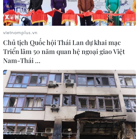
vietnamplus.vn
Chủ tịch Quốc hội Thái Lan dự khai mạc
Triển lãm 50 năm quan hệ ngoại giao Việt
Nam-Thái …
Giao dịch viên tại Sàn giao dịch chứng khoán New York, Mỹ.
(Ảnh tư liệu: THX/TTXVN)
Chứng khoán Mỹ giảm điểm trong phiên giao
dịch ngày 25/4, trước số liệu cho thấy kinh tế Mỹ
tăng trưởng chậm hơn dự đoán và lạm phát kéo