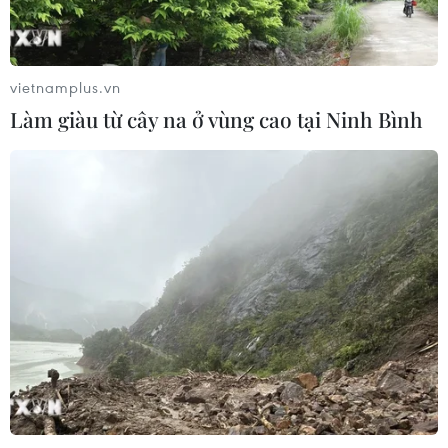
vietnamplus.vn
CƠ QUAN CHỦ QUẢN: THÔNG TẤN XÃ VIỆT NAM
Làm giàu từ cây na ở vùng cao tại Ninh Bình
Tổng Biên tập: TRẦN TIẾN DUẨN
Phó Tổng Biên tập: NGUYỄN THỊ TÁM, KHÚC THANH
THỦY
Sở hữu trí tuệ
Quy định sử dụng
RSS
Hỗ trợ
Ngôn ngữ
TTXVN
Dịch vụ tin
Quảng cáo
Liên hệ