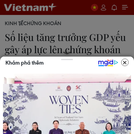
KINH TẾ
CHỨNG KHOÁN
Số liệu tăng trưởng GDP yếu
gây áp lực lên chứng khoán
Mỹ
Khám phá thêm
Khánh Ly
26/04/2024 00:34
Chỉ số tổng hợp S&P 500 mất 23,21 điểm, tương
đương 0,46%, xuống 5.048,42 điểm và chỉ số
công nghệ Nasdaq giảm 100,99 điểm, hay 0,64%,
xuống 15.611,76 điểm.