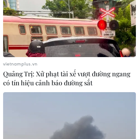
TIN LIÊN QUAN
vietnamplus.vn
Quảng Trị: Xử phạt tài xế vượt đường ngang
có tín hiệu cảnh báo đường sắt
Chứng khoán trên thị trường Âu-Mỹ “hụt
hơi” sau những đợt tăng gần đây
25/04/2024 01:25