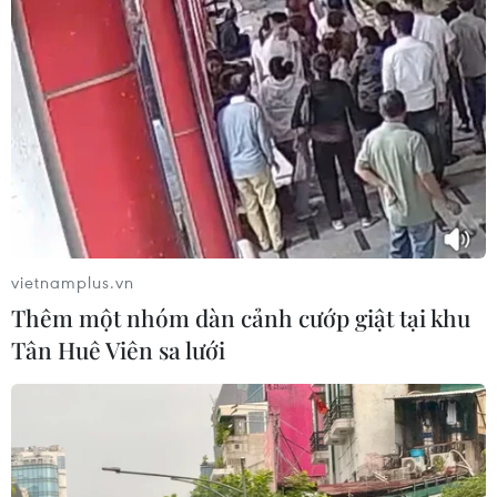
#Chứng khoán Mỹ
#Chỉ số Dow Jones
#Chỉ số S&P
Mỹ
vietnamplus.vn
Thêm một nhóm dàn cảnh cướp giật tại khu
Tân Huê Viên sa lưới
Theo dõi VietnamPlus