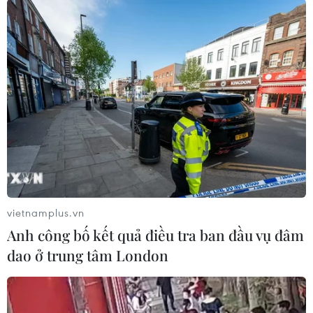
giữa những tín hiệu kinh
tế và lãi suất trái chiều
Chỉ số công nghiệp Dow Jones
tăng 22,07 điểm, chỉ số tổng hợp
S&P 500 ngược lại mất 11,09
điểm, còn chỉ số công nghệ
Nasdaq Composite giảm 81,87
điểm.
(TTXVN/Vietnam+)
vietnamplus.vn
Anh công bố kết quả điều tra ban đầu vụ đâm
dao ở trung tâm London