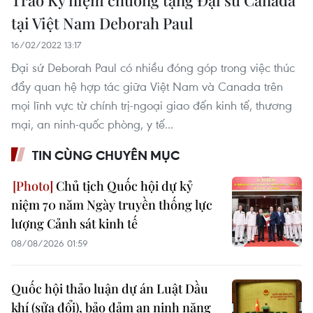
Trao Kỷ niệm chương tặng Đại sứ Canada
tại Việt Nam Deborah Paul
16/02/2022 13:17
Đại sứ Deborah Paul có nhiều đóng góp trong việc thúc
đẩy quan hệ hợp tác giữa Việt Nam và Canada trên
mọi lĩnh vực từ chính trị-ngoại giao đến kinh tế, thương
mại, an ninh-quốc phòng, y tế...
TIN CÙNG CHUYÊN MỤC
Chủ tịch Quốc hội dự kỷ
niệm 70 năm Ngày truyền thống lực
lượng Cảnh sát kinh tế
08/08/2026 01:59
Quốc hội thảo luận dự án Luật Dầu
khí (sửa đổi), bảo đảm an ninh năng