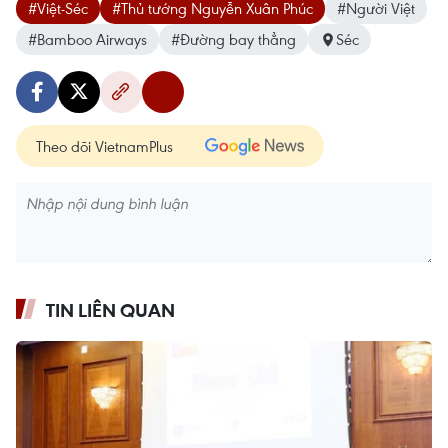
#Việt-Séc
#Thủ tướng Nguyễn Xuân Phúc
#Người Việt
#Bamboo Airways
#Đường bay thẳng
Séc
Theo dõi VietnamPlus
TIN LIÊN QUAN