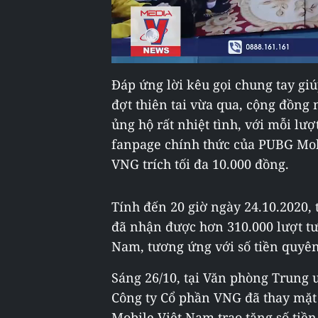
Đáp ứng lời kêu gọi chung tay gi
đợt thiên tai vừa qua, cộng đồn
ủng hộ rất nhiệt tình, với mỗi lượ
fanpage chính thức của PUBG Mob
VNG trích tối đa 10.000 đồng.
Tính đến 20 giờ ngày 24.10.2020, 
đã nhận được hơn 310.000 lượt t
Nam, tương ứng với số tiền quyên 
Sáng 26/10, tại Văn phòng Trung 
Công ty Cổ phần VNG đã thay mặt
Mobile Việt Nam trao tặng số tiề