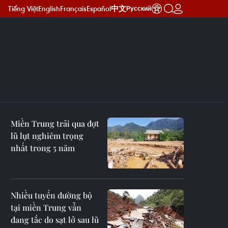
Tiếng Việt
English
Français
Español
中文
Русский
Miền Trung trải qua đợt
lũ lụt nghiêm trọng
nhất trong 5 năm
Nhiều tuyến đường bộ
tại miền Trung vẫn
đang tắc do sạt lở sau lũ