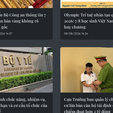
n Bộ Công an thông tin 7
Olympic Trí tuệ nhân tạo 
ân bán vàng không rõ
2026: 7/8 học sinh Việt Na
 gốc
huy chương
026 14:37
08/08/2026 14:24
ịnh chức năng, nhiệm vụ,
Cựu Trưởng ban quản lý c
hạn và cơ cấu tổ chức của
cư lừa bán căn hộ tái định 
ế
chiếm đoạt hơn 2 tỷ đồng