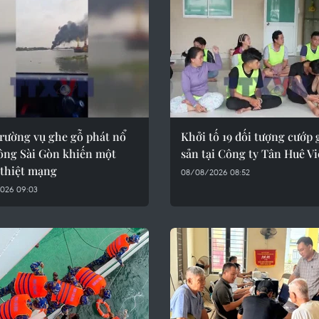
trường vụ ghe gỗ phát nổ
Khởi tố 19 đối tượng cướp g
sông Sài Gòn khiến một
sản tại Công ty Tân Huê V
 thiệt mạng
08/08/2026 08:52
026 09:03