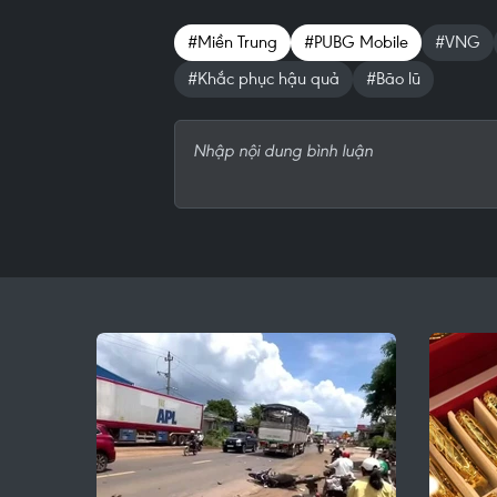
#Miền Trung
#PUBG Mobile
#VNG
#Khắc phục hậu quả
#Bão lũ