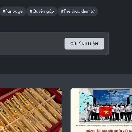
#Fanpage
#Quyên góp
#Thể thao điện tử
GỬI BÌNH LUẬN