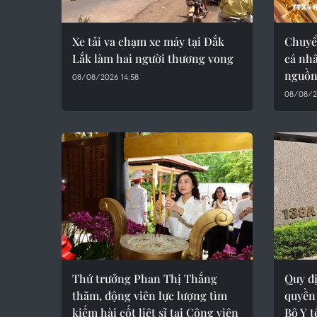
Xe tải va chạm xe máy tại Đắk
Chuyể
Lắk làm hai người thương vong
cá nh
nguồn
08/08/2026 14:58
08/08/2
Thứ trưởng Phan Thị Thắng
Quy đ
thăm, động viên lực lượng tìm
quyền 
kiếm hài cốt liệt sĩ tại Công viên
Bộ Y t