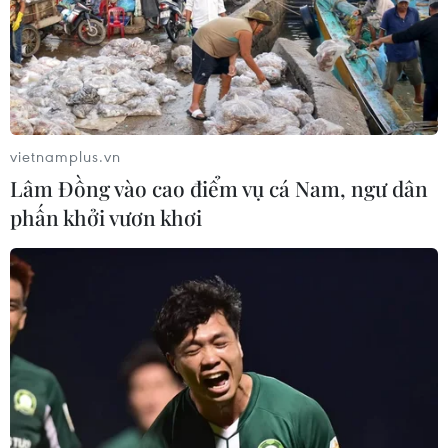
vietnamplus.vn
Lâm Đồng vào cao điểm vụ cá Nam, ngư dân
phấn khởi vươn khơi