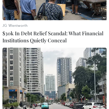
JG Wentworth
$30k In Debt Relief Scandal: What Financial
Institutions Quietly Conceal
Vận chuyển gạo cứu trợ cho người dân. (Ảnh minh hoạ: Thái
Sơn/TTXVN)
Ngày 26/10, Bộ Lao động-Thương binh và Xã hội
đã có tờ trình gửi Thủ tướng Chính phủ về việc