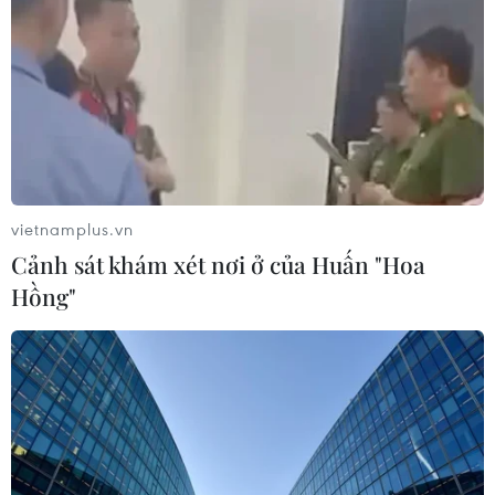
Bãi bỏ một số văn bản quy phạm
pháp luật không còn phù hợp
06/08/2026 09:59
Thanh Hóa dự kiến bắn pháo hoa vào
dịp Quốc khánh 2/9
vietnamplus.vn
06/08/2026 09:58
Cảnh sát khám xét nơi ở của Huấn "Hoa
Hồng"
Mưa lớn kéo dài gây nhiều thiệt hại
về nhà ở, giao thông tại tỉnh Sơn La
06/08/2026 09:48
Cao điểm "100 ngày chuyển đổi số":