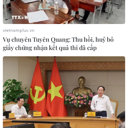
vietnamplus.vn
Vụ chuyên Tuyên Quang: Thu hồi, huỷ bỏ
giấy chứng nhận kết quả thi đã cấp
Quảng Trị bàn phương án hỗ trợ người
dân tái sản xuất sau lũ lụt
21/10/2020 11:18
Tại cuộc họp, đại diện các sở, ngành, địa phương tỉnh
Quảng Trị đã đề xuất một số kiến nghị, mong muốn mà
địa phương đang gặp khó khăn trong công tác phòng