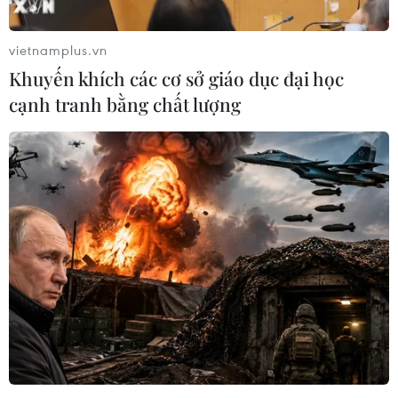
chống lũ lụt...
vietnamplus.vn
Khuyến khích các cơ sở giáo dục đại học
cạnh tranh bằng chất lượng
‘Xuất khẩn cấp hàng dự trữ quốc gia cho
người dân miền Trung’