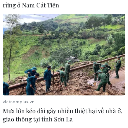
rừng ở Nam Cát Tiên
Chuyện cứu trợ vùng lũ: ''Hãy giúp cái dân
cần thay vì cái mình có''
23/10/2020 05:48
Những ngày qua câu chuyện cứu trợ luôn là đề tài
“nóng” trên khắp các “mặt trận,” từ cộng đồng xã hội
cho đến bên lề nghị trường kỳ họp thứ 10, Quốc hội
khóa XIV...
vietnamplus.vn
Mưa lớn kéo dài gây nhiều thiệt hại về nhà ở,
giao thông tại tỉnh Sơn La