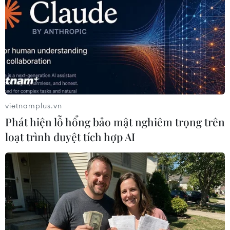
TP. Đà Nẵng
Quảng Bình
Quảng Nam
Quảng Trị
TP. Huế
Theo dõi VietnamPlus
vietnamplus.vn
Phát hiện lỗ hổng bảo mật nghiêm trọng trên
loạt trình duyệt tích hợp AI
TIN LIÊN QUAN