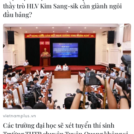
thầy trò HLV Kim Sang-sik cần giành ngôi
đầu bảng?
CƠ QUAN CHỦ QUẢN: THÔNG TẤN XÃ VIỆT NAM
Tổng Biên tập: TRẦN TIẾN DUẨN
Phó Tổng Biên tập: NGUYỄN THỊ TÁM, KHÚC THANH
THỦY
Sở hữu trí tuệ
Quy định sử dụng
RSS
Hỗ trợ
Ngôn ngữ
TTXVN
Dịch vụ tin
Quảng cáo
vietnamplus.vn
Liên hệ
Các trường đại học sẽ xét tuyển thí sinh
Trường THTP chuyên Tuyên Quang không vi