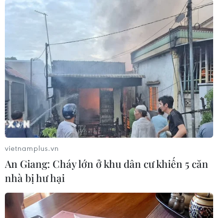
nước.
Thực hiện Quyết định của Thủ tướng Chính phủ,
các tỉnh đã nhanh chóng xây dựng kế hoạch
phân bổ gạo cứu đói cho nhân dân, đảm bảo
không để người dân nào bị thiếu đói. Trước mắt
các địa phương đã nhanh chóng, kịp thời hỗ trợ
khẩn cấp cho các gia đình có người chết là 5
triệu đồng/người; người bị thương là 3 triệu
đồng/người.
Các địa phương đang tiếp tục tổ chức các lượng
vietnamplus.vn
để tìm kiếm người mất tích, rà soát các hộ gia
An Giang: Cháy lớn ở khu dân cư khiến 5 căn
đình có nhà bị đổ, sập, trôi, hư hỏng và thiếu đói
nhà bị hư hại
để xem xét, hỗ trợ theo quy định tại Nghị định
số 136/2013/NĐ-CP ngày 21/10/2013 của Chính
phủ quy định chính sách trợ giúp xã hội đối với