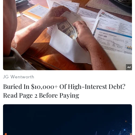
đối tượng bảo trợ xã hội./.
(Vietnam+)
JG Wentworth
Buried In $10,000+ Of High-Interest Debt?
Read Page 2 Before Paying
#gạo cứu đói
#cấp gạo
#mưa lũ
#thiếu đói