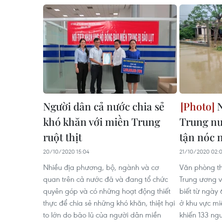
Người dân cả nước chia sẻ
N
khó khăn với miền Trung
Trung nư
ruột thịt
tận nóc 
20/10/2020 15:04
21/10/2020 02:
Nhiều địa phương, bộ, ngành và cơ
Văn phòng th
quan trên cả nước đã và đang tổ chức
Trung ương v
quyên góp và có những hoạt động thiết
biết từ ngày 
thực để chia sẻ những khó khăn, thiệt hại
ở khu vực mi
to lớn do bão lũ của người dân miền
khiến 133 ngư