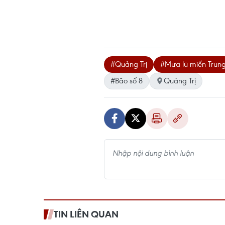
#Quảng Trị
#Mưa lũ miến Trun
#Bão số 8
Quảng Trị
TIN LIÊN QUAN