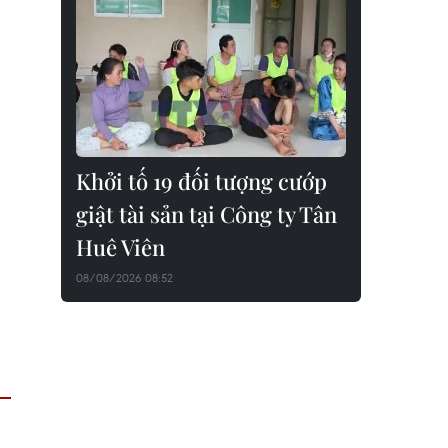
Khởi tố 19 đối tượng cướp
giật tài sản tại Công ty Tân
Huê Viên
08/08/2026 08:52