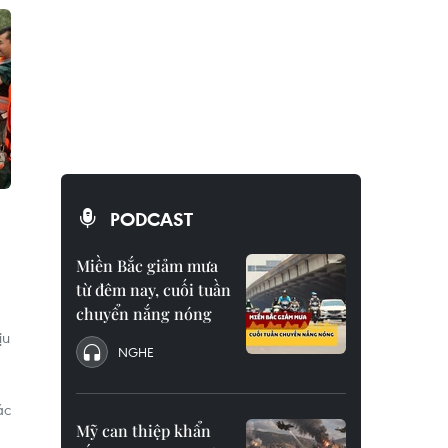
PODCAST
Miền Bắc giảm mưa
từ đêm nay, cuối tuần
chuyển nắng nóng
ịu
NGHE
ác
Mỹ can thiệp khẩn