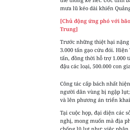
thể thống kê hết. Ước tính ba
mưa lũ kéo dài khiến Quảng T
[Chủ động ứng phó với bão
Trung]
Trước những thiệt hại nặng 
3.000 tấn gạo cứu đói. Hiện
tấn, đồng thời hỗ trợ 1.000 
đậu các loại, 500.000 con gi
Công tác cấp bách nhất hiện 
người dân vùng bị ngập lụt;
và lên phương án triển khai
Tại cuộc họp, đại diện các 
nghị, mong muốn mà địa ph
chống lũ lụt như: việc phâ