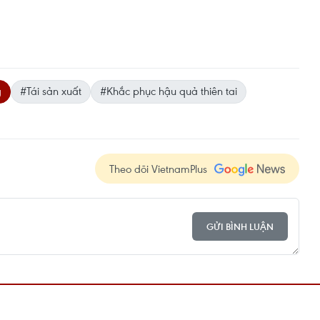
g
#Tái sản xuất
#Khắc phục hậu quả thiên tai
Theo dõi VietnamPlus
GỬI BÌNH LUẬN