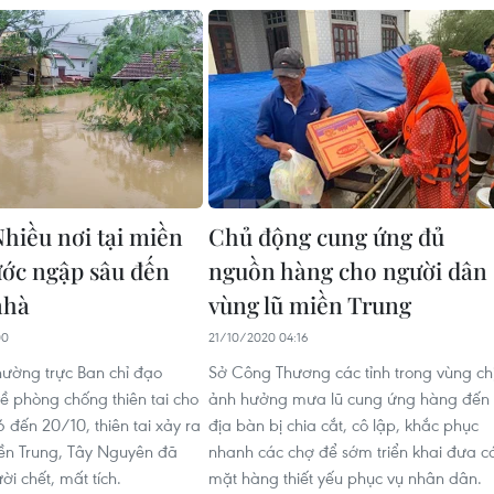
hiều nơi tại miền
Chủ động cung ứng đủ
ớc ngập sâu đến
nguồn hàng cho người dân
nhà
vùng lũ miền Trung
00
21/10/2020 04:16
ường trực Ban chỉ đạo
Sở Công Thương các tỉnh trong vùng ch
ề phòng chống thiên tai cho
ảnh hưởng mưa lũ cung ứng hàng đến
6 đến 20/10, thiên tai xảy ra
địa bàn bị chia cắt, cô lập, khắc phục
ền Trung, Tây Nguyên đã
nhanh các chợ để sớm triển khai đưa c
ời chết, mất tích.
mặt hàng thiết yếu phục vụ nhân dân.