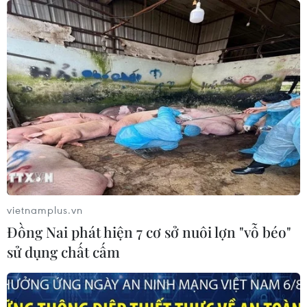
vietnamplus.vn
Đồng Nai phát hiện 7 cơ sở nuôi lợn "vỗ béo"
sử dụng chất cấm