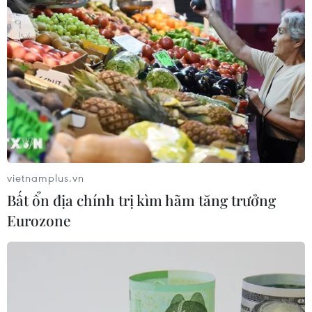
#cách ly xã hội
#đại dịch COVID-19
#tình trạng mất việc
#công ty thây ma
vietnamplus.vn
Theo dõi VietnamPlus
Bất ổn địa chính trị kìm hãm tăng trưởng
Eurozone
TIN LIÊN QUAN