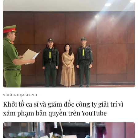
Đại dịch COVID-19 đang tạo ra một thực tế kinh
tế mới. Mọi quốc gia sẽ phải thích ứng, nhưng
Mỹ sẽ phải đối mặt với một nhiệm vụ khó khăn.
Nếu muốn lãnh đạo thế giới thời hậu COVID-19,
nước này sẽ phải thiết lập lại đời sống chính trị
của mình./.
(Vietnam+)
vietnamplus.vn
Khởi tố ca sĩ và giám đốc công ty giải trí vì
xâm phạm bản quyền trên YouTube