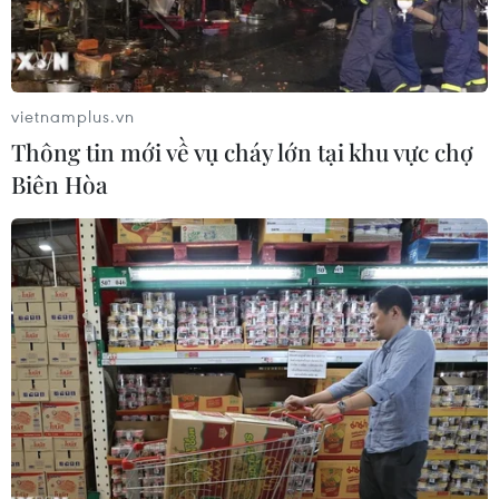
vietnamplus.vn
Thông tin mới về vụ cháy lớn tại khu vực chợ
Biên Hòa
Quang cảnh bên ngoài Sàn giao dịch chứng khoán New York,
Mỹ, ngày 25/9/2020. (Ảnh: THX/ TTXVN)
Đại dịch COVID-19 đã giáng cho nền kinh tế thế
giới một "cú đòn" mạnh nhất kể từ sau Thế
chiến II.
Các biện pháp phong tỏa và sự sụt giảm trong
tiêu dùng đã dẫn đến sự sụp đổ của thị trường