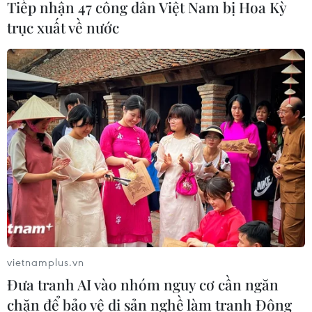
Tiếp nhận 47 công dân Việt Nam bị Hoa Kỳ
trục xuất về nước
COVID-19 đã thay đổi thói quen ăn uống
của người Mỹ như thế nào?
15/10/2020 14:28
Giữa bối cảnh các nhà hàng đóng cửa do các quy định
giãn cách xã hội, khoảng 60% người Mỹ cho biết việc
nấu ăn ở nhà thường xuyên hơn là một nhu cầu thiết
thực.
vietnamplus.vn
Đưa tranh AI vào nhóm nguy cơ cần ngăn
chặn để bảo vệ di sản nghề làm tranh Đông