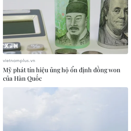
vietnamplus.vn
Mỹ phát tín hiệu ủng hộ ổn định đồng won
của Hàn Quốc
Tay golf số một thế giới nhiễm COVID-19,
nhiều quan chức EC cách ly
14/10/2020 03:17
Dustin Johnson đã được xét nghiệm sau khi xuất hiện