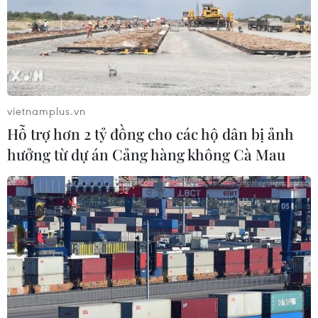
những triệu chứng nhiễm virus SARS-CoV-2 ngay trước
vòng đấu mở màn tại sân Shadow Creek ngày 15/10.
vietnamplus.vn
Hỗ trợ hơn 2 tỷ đồng cho các hộ dân bị ảnh
hưởng từ dự án Cảng hàng không Cà Mau
IMF: Khủng hoảng kinh tế do COVID-19
không nghiêm trọng như dự báo