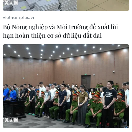
vietnamplus.vn
Bộ Nông nghiệp và Môi trường đề xuất lùi
hạn hoàn thiện cơ sở dữ liệu đất đai
TIN CÙNG CHUYÊN MỤC
Chọn đúng đầu tàu: Danh mục
doanh nghiệp nhà nước mạnh và bài
toán giao nhiệm vụ
06/08/2026 00:56
Giá dầu thô biến động nhẹ khi triển