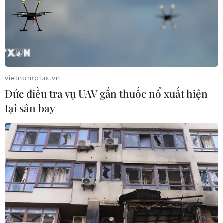
vietnamplus.vn
Đức điều tra vụ UAV gắn thuốc nổ xuất hiện
tại sân bay
Người dân đeo khẩu trang phòng dịch COVID-19 tại Stuttgart,
Đức ngày 13/10/2020. (Ảnh: AFP/TTXVN)
Đó không phải là mối lo ngại đối với Trung
Quốc, quốc gia cho đến nay dường như đang
vượt qua đại dịch một cách mạnh mẽ nhất - ít
nhất là trong ngắn hạn. Nền kinh tế Trung Quốc
đã phục hồi nhanh chóng.