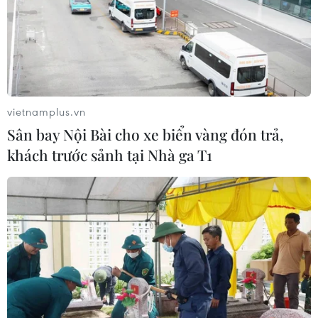
vietnamplus.vn
Sân bay Nội Bài cho xe biển vàng đón trả,
khách trước sảnh tại Nhà ga T1