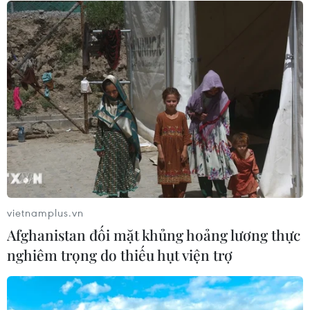
05/08/2026 22:59
Thái Lan: Lạm phát hạ nhiệt nhưng
tiếp tục chịu sức ép từ giá năng
lượng
05/08/2026 22:59
Mỹ hoàn trả khoảng 100 tỷ USD thuế
quan sau phán quyết của Tòa án Tối
cao
vietnamplus.vn
05/08/2026 22:58
Afghanistan đối mặt khủng hoảng lương thực
nghiêm trọng do thiếu hụt viện trợ
Nhật Bản: Nội các thông qua chính
sách giảm thuế tiêu thụ thực phẩm
xuống 1%