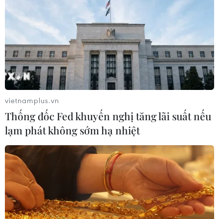
vietnamplus.vn
Thống đốc Fed khuyến nghị tăng lãi suất nếu
lạm phát không sớm hạ nhiệt
Châu Phi ghi nhận hơn 1,22 triệu ca nhiễm
COVID-19
28/08/2020 23:57
Nếu tính theo tỷ lệ tử vong do COVID-19, châu Phi có 9
nước có tỷ lệ cao hơn mức trung bình chung toàn cầu là