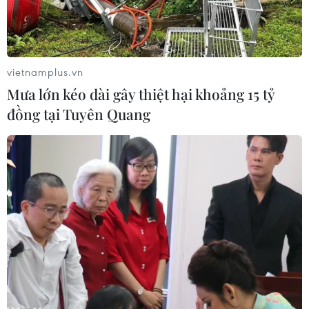
vietnamplus.vn
Mưa lớn kéo dài gây thiệt hại khoảng 15 tỷ
đồng tại Tuyên Quang
Người dân đeo khẩu trang phòng dịch COVID-19 tại Cairo, Ai
Cập. (Ảnh: THX/TTXVN)
Theo phóng viên TTXVN tại châu Phi, ngày
15/10, Giám đốc phụ trách khu vực châu Phi của
Tổ chức Y tế Thế giới (WHO) Matshidiso Moeti