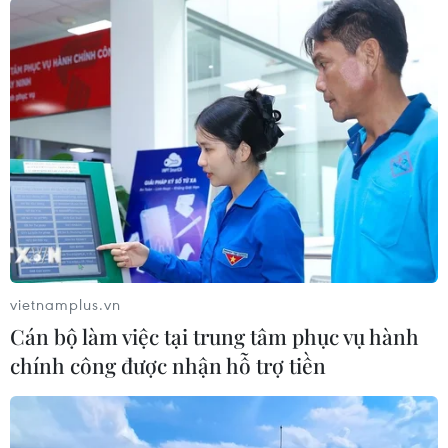
hơn nhiều để đối phó với những thách thức mới
mà COVID-19 đang gây ra cho chúng ta," khi
viện dẫn sự gia tăng đáng kể về các cơ sở xét
nghiệm và máy thở. Nhưng bà cũng bày tỏ lo
ngại về tình trạng gia tăng các ca mắc COVID-19
ở châu Âu có thể ảnh hưởng tới châu Phi./.
(TTXVN/Vietnam+)
vietnamplus.vn
Cán bộ làm việc tại trung tâm phục vụ hành
chính công được nhận hỗ trợ tiền