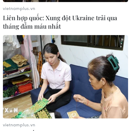
vietnamplus.vn
Liên hợp quốc: Xung đột Ukraine trải qua
tháng đẫm máu nhất
TIN CÙNG CHUYÊN MỤC
Giao tranh dữ dội ở miền Tây Libya,
nhiều tù nhân vượt ngục
05/08/2026 05:58
vietnamplus.vn