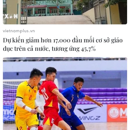
08/09/2020 14:34
Tổng sản phẩm quốc nội (GDP) quý 2 của Nam Phi
giảm 51%; ngành sản xuất giảm 74,9%; vận tải, kho bãi
và thông tin liên lạc giảm 67,9% và ngành thương mại,
vietnamplus.vn
ăn uống và lưu trú giảm 67,6%.
Dự kiến giảm hơn 17.000 đầu mối cơ sở giáo
dục trên cả nước, tương ứng 45,7%