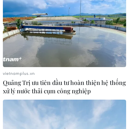
#COVID-19
#CDC châu Phi
#số ca tử vong
#số ca mắc COVID-19
vietnamplus.vn
Theo dõi VietnamPlus
Quảng Trị ưu tiên đầu tư hoàn thiện hệ thống
xử lý nước thải cụm công nghiệp
TIN LIÊN QUAN