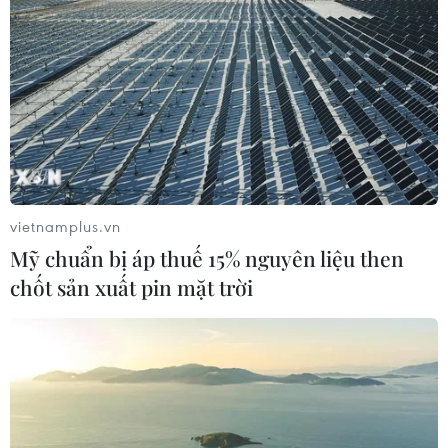
vietnamplus.vn
Mỹ chuẩn bị áp thuế 15% nguyên liệu then
chốt sản xuất pin mặt trời