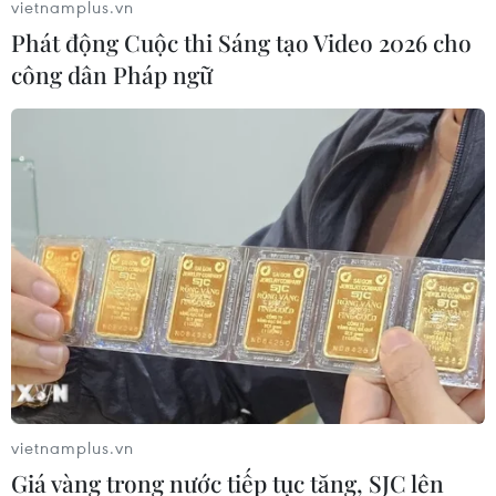
vietnamplus.vn
Phát động Cuộc thi Sáng tạo Video 2026 cho
công dân Pháp ngữ
Thế giới có hơn 35 triệu ca nhiễm COVID-
19, hơn 1 triệu người tử vong
05/10/2020 02:05
Mỹ vẫn là nước chịu ảnh hưởng nặng nề nhất do dịch
bệnh với 7.636.185 ca mắc và 214.609 ca tử vong; Ấn
Độ có 6.622.180 ca mắc bệnh, trong đó có 102.714 ca tử
vong.
vietnamplus.vn
Giá vàng trong nước tiếp tục tăng, SJC lên