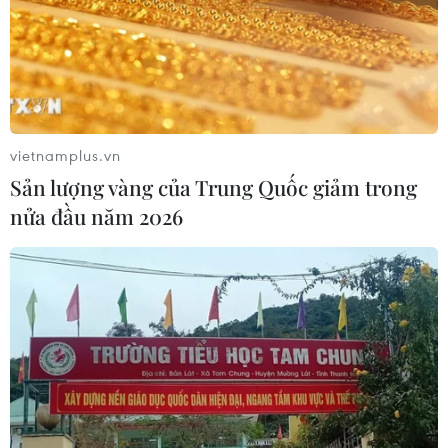
3,4%, nhưng tỷ lệ của toàn châu lục thì chỉ ở mức 2,4%.
vietnamplus.vn
Sản lượng vàng của Trung Quốc giảm trong
nửa đầu năm 2026
Dịch COVID-19 kéo nền kinh tế Nam Phi
trượt dốc chưa từng thấy