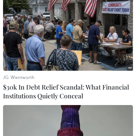
Thánh đường Emir Abdelkader -
biểu tượng của kiến trúc, văn hóa và
tri thức
08/08/2026 22:05
Khám phá vẻ đẹp Văn Miếu-Quốc Tử
Giám qua 120 tác phẩm nghệ thuật
đa chất liệu
JG Wentworth
08/08/2026 11:27
$30k In Debt Relief Scandal: What Financial
Institutions Quietly Conceal
Thánh đường Emir
Abdelkader - biểu tượng văn hóa,
tôn giáo của Constantine
08/08/2026 08:35