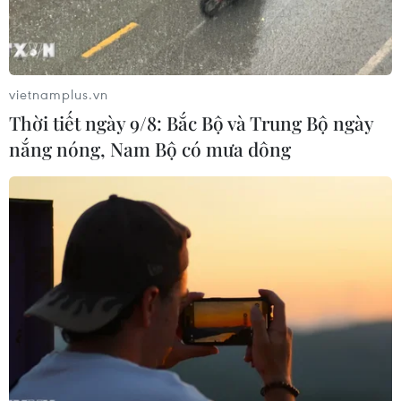
Miss Galaxy Vietnam 2026: Sân chơi
nhan sắc khác biệt với dấu ấn công
nghệ
07/08/2026 07:40
vietnamplus.vn
Thời tiết ngày 9/8: Bắc Bộ và Trung Bộ ngày
Nhịp điệu Samulnori vang
nắng nóng, Nam Bộ có mưa dông
dội, Áo dài - Hanbok 'khoe sắc' bên
sông Hàn
07/08/2026 04:39
Để di sản ướp trà sen Quảng An luôn
song hành cùng nhịp sống đương
đại
07/08/2026 03:40
Nghệ nhân Đặng Văn Hậu