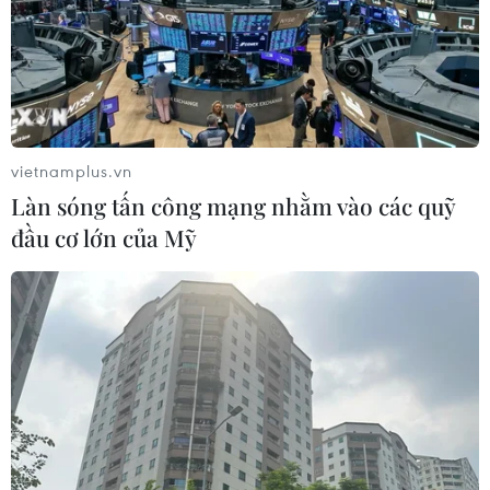
04/08/2026 07:55
Làng nghề Vạn Phúc: Nâng tầm không gian trải
nghiệm, sáng tạo và gìn giữ di sản
04/08/2026 07:36
vietnamplus.vn
Hệ thống tượng thờ độc đáo làm nên giá trị đặc
Làn sóng tấn công mạng nhằm vào các quỹ
biệt của đền Cửa Ông
đầu cơ lớn của Mỹ
04/08/2026 07:36
Khám phá Okayama - thành phố phía Tây của Nhật
Bản
04/08/2026 07:19
Quảng Ngãi: Chiêm ngưỡng cảnh sắc tuyệt đẹp
của gành Đá Đỏ
04/08/2026 07:08