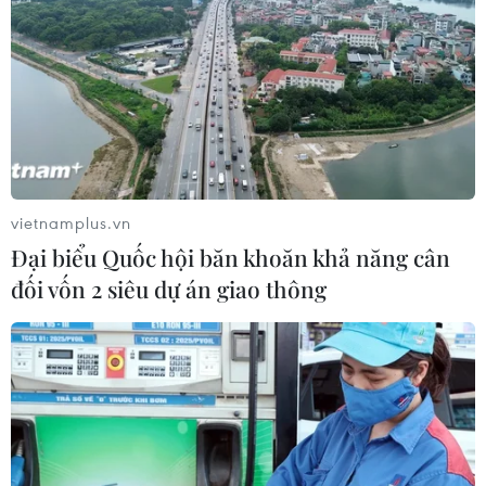
Du khách sẽ cùng các lương y của bản Miền hái
những loại thảo dược để tạo thành những vị thuốc
đắp mặt, làm đẹp da, xông hơi, tắm lá thuốc, chăm
sóc và phục hồi sức khỏe.
Du khách cũng được trải nghiệm dịch vụ chăm sóc
da và tóc, tắm thuốc, ngâm chân, chăm sóc toàn
thân, làm khỏe cổ vai gáy với các bài thuốc truyền
vietnamplus.vn
thống từ thảo dược của người Dao Quần chẹt ở Ba
Đại biểu Quốc hội băn khoăn khả năng cân
Vì.
đối vốn 2 siêu dự án giao thông
Đến bản Miền, du khách được trải nghiệm văn hóa
của người Dao Quần chẹt ở Ba Vì cùng nghệ thuật
ẩm thực (được dâng từng món, mỗi món ăn là một
câu chuyện; nguyên liệu chế biến được sử dụng từ
những loại thảo dược khác nhau có tác dụng bồi bổ,
thanh lọc cơ thể).