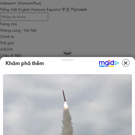
Vietnam+ (VietnamPlus)
Tiếng Việt
English
Français
Español
中文
Русский
Trang chủ
Thăng Long - Hà Nội
Chính trị
Thế giới
ASEAN
Châu Á-TBD
Trung Đông
Khám phá thêm
Châu Âu
Châu Mỹ
Châu Phi
Kinh tế
Kinh doanh
Tài chính
Tín dụng nông thôn
Chứng khoán
Bất động sản
Doanh nghiệp
Thông tin doanh nghiệp